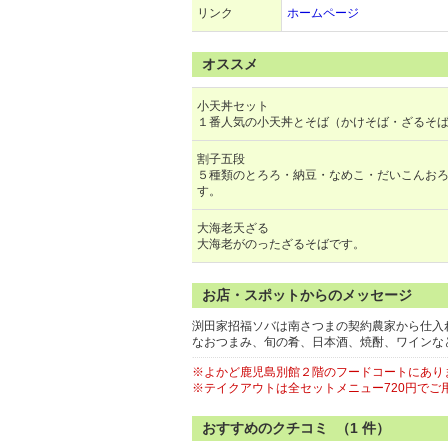
リンク
ホームページ
オススメ
小天丼セット
１番人気の小天丼とそば（かけそば・ざるそ
割子五段
５種類のとろろ・納豆・なめこ・だいこんお
す。
大海老天ざる
大海老がのったざるそばです。
お店・スポットからのメッセージ
渕田家招福ソバは南さつまの契約農家から仕入
なおつまみ、旬の肴、日本酒、焼酎、ワインな
※よかど鹿児島別館２階のフードコートにあり
※テイクアウトは全セットメニュー720円でご
おすすめのクチコミ （
1
件）