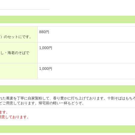
880円
ば）のセットにです。
1,000円
ろし・海老のそばで
1,000円
れた蕎麦を丁寧に自家製粉して、香り豊かに打ち上げております。十割そばはもち
どご用意しております。帰宅前の軽い一杯もどうぞ。
ます。
用意しております。