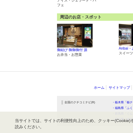
アイス・ジェラート・パ
フェ
周辺のお店・スポット
Anbai
御結び 御御御付 源
スイーツ
お弁当・お惣菜
ホーム
サイトマップ
全国のクチコミナビ(R)
・栃木県「栃ナ
・福島県「ふく
・群馬県「ぐん
・石川県「金沢
当サイトでは、サイトの利便性向上のため、クッキー(Cookie)
読みください。