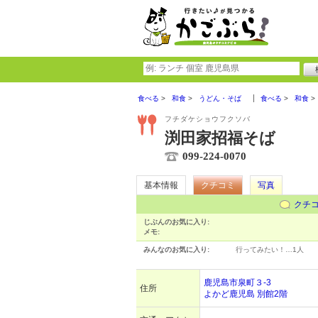
食べる
和食
うどん・そば
食べる
和食
フチダケショウフクソバ
渕田家招福そば
099-224-0070
基本情報
クチコミ
写真
クチ
じぶんのお気に入り:
メモ:
みんなのお気に入り:
行ってみたい！…
1人
鹿児島市泉町３-3
住所
よかど鹿児島 別館2階