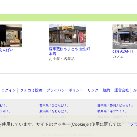
薩摩煎餅やまとや 金生町
・あんばい
cafe AVANTI
本店
カフェ
お土産・名産品
ログイン
クチコミ投稿
プライバシーポリシー
リンク
規約
運営会社
か
ビ！」
・熊本県「ひごなび！」
・静岡県「静岡ナビっち！」
ラボ！」
・新潟県「なじらぼ！」
・岐阜県「ギフコミ！」
ラボ！」
・香川県「さんラボ！」
・神奈川県「湘南ナビ！」
ラボ！」
・鹿児島県「かごぶら！」
・埼玉県北部地域「彩北なび
を使用しています。サイトのクッキー(Cookie)の使用に関しては、「
プ
(C) HitBit Co.,Ltd. All Rights Reserved.