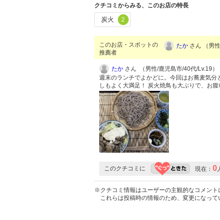
クチコミからみる、このお店の特長
炭火
2
このお店・スポットの
たか
さん （男性/
推薦者
たか
さん （男性/鹿児島市/40代/Lv.19）
週末のランチでよかどに。今回はお蕎麦気分
しもよく大満足！ 炭火焼鳥も大ぶりで、お
0
このクチコミに
現在：
※クチコミ情報はユーザーの主観的なコメント
これらは投稿時の情報のため、変更になって