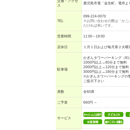
交通・アクセ
鹿児島市電「金生町」電停よ
ス
099-224-0070
TEL
※お問い合わせの際は「かご
だければ幸いです。
営業時間
11:00～19:00
店休日
１月１日および毎月第２火曜
かぎんタワーパーキング（81
1000円以上→60分まで無料
2000円以上→120分まで無料
駐車場
3000円以上→180分まで無料
※かぎんタワーパーキングの
ご提示下さい
席数
全60席
ご予算
660円 ～
サービス