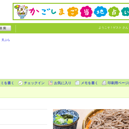
ようこそ！
ゲスト
さん
天ぷら
コミを書く
チェックイン
お気に入り
メモを書く
印刷用ページ