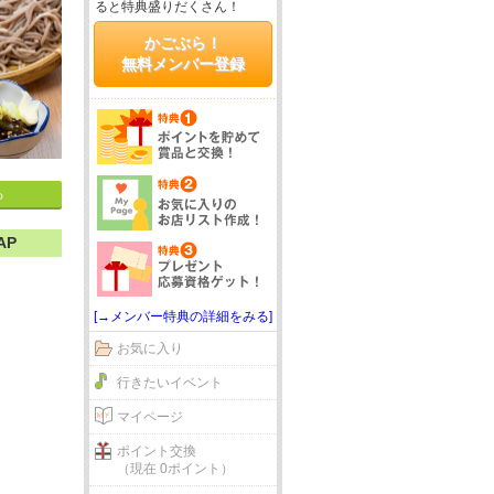
ると特典盛りだくさん！
かごぶら！
無料メンバー登録
る
AP
[→メンバー特典の詳細をみる]
お気に入り
行きたいイベント
マイページ
ポイント交換
（現在 0ポイント）