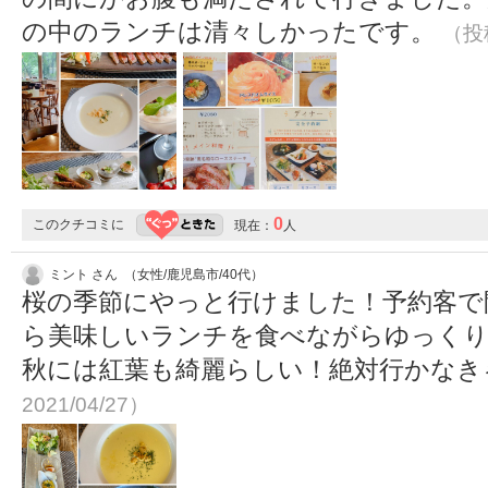
の中のランチは清々しかったです。
（投稿
0
このクチコミに
現在：
人
ミント さん （女性/鹿児島市/40代）
桜の季節にやっと行けました！予約客で
ら美味しいランチを食べながらゆっくりお花
秋には紅葉も綺麗らしい！絶対行かなき
2021/04/27）