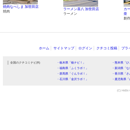
焼肉なべしま 加世田店
ラーメン喜八 加世田店
カ
焼肉
ラーメン
亜
創
ホーム
サイトマップ
ログイン
クチコミ投稿
プラ
全国のクチコミナビ(R)
・栃木県「栃ナビ！」
・熊本県「ひ
・福島県「ふくラボ！」
・新潟県「な
・群馬県「ぐんラボ！」
・香川県「さ
・石川県「金沢ラボ！」
・鹿児島県「
(C) HitBit