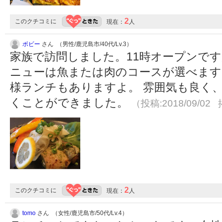
2
このクチコミに
現在：
人
ボビー
さん （男性/鹿児島市/40代/Lv.3）
家族で訪問しました。11時オープンで
ニューは魚または肉のコースが選べます
様ランチもありますよ。 雰囲気も良く
くことができました。
（投稿:2018/09/02 
2
このクチコミに
現在：
人
tomo
さん （女性/鹿児島市/50代/Lv.4）