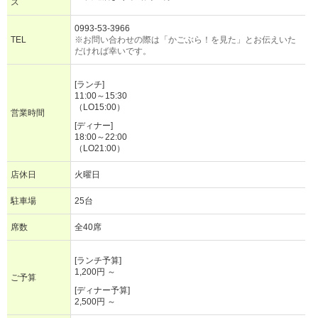
ス
0993-53-3966
TEL
※お問い合わせの際は「かごぶら！を見た」とお伝えいた
だければ幸いです。
[ランチ]
11:00～15:30
（LO15:00）
営業時間
[ディナー]
18:00～22:00
（LO21:00）
店休日
火曜日
駐車場
25台
席数
全40席
[ランチ予算]
1,200円 ～
ご予算
[ディナー予算]
2,500円 ～