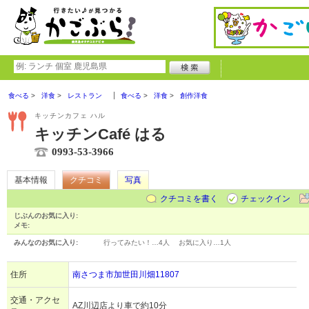
食べる
洋食
レストラン
食べる
洋食
創作洋食
キッチンカフェ ハル
キッチンCafé はる
0993-53-3966
基本情報
クチコミ
写真
クチコミを書く
チェックイン
じぶんのお気に入り:
メモ:
みんなのお気に入り:
行ってみたい！…
4人
お気に入り…
1人
住所
南さつま市加世田川畑11807
交通・アクセ
AZ川辺店より車で約10分