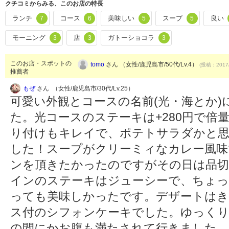
クチコミからみる、このお店の特長
ランチ
コース
美味しい
スープ
良い
7
6
5
5
モーニング
店
ガトーショコラ
3
3
3
このお店・スポットの
tomo
さん （女性/鹿児島市/50代/Lv.4）
(投稿：2017/
推薦者
もぜ
さん （女性/鹿児島市/30代/Lv.25）
可愛い外観とコースの名前(光・海とか
た。光コースのステーキは+280円で倍量(
り付けもキレイで、ポテトサラダかと
した！スープがクリーミィなカレー風味
ンを頂きたかったのですがその日は品切れ(
インのステーキはジューシーで、ちょっ
っても美味しかったです。デザートはき
ス付のシフォンケーキでした。ゆっく
の間にかお腹も満たされて行きました。