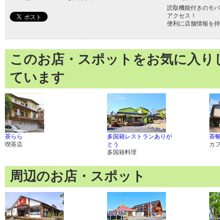
読取機能付きのモバ
アクセス！
便利に店舗情報を持
このお店・スポットをお気に入り
ています
茶らら
多国籍レストランありが
茶
喫茶店
とう
カ
多国籍料理
周辺のお店・スポット