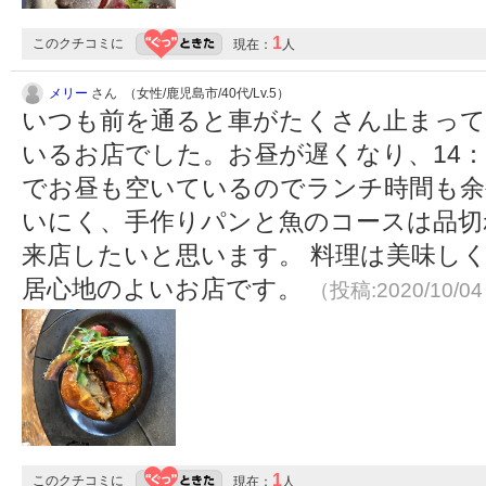
1
このクチコミに
現在：
人
メリー
さん （女性/鹿児島市/40代/Lv.5）
いつも前を通ると車がたくさん止まっ
いるお店でした。お昼が遅くなり、14：3
でお昼も空いているのでランチ時間も余
いにく、手作りパンと魚のコースは品切
来店したいと思います。 料理は美味し
居心地のよいお店です。
（投稿:2020/10/0
1
このクチコミに
現在：
人