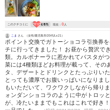
0
このクチコミに
現在：
人
こま
さん （女性/鹿児島市/20代/Lv.21）
ポイント交換でガトーショコラ引換券を
チに行ってきました！ お昼から贅沢で
類。カルボナーラに惹かれてパスタがつ
菜には4種類ほどお料理が載って、その
タ、デザートとドリンクとたっぷりい
とっても濃厚でお腹いっぱいになりま
もいただいて、ワクワクしながら帰りま
ォンダンショコラのように中がトロッ
が、冷たいままでもこれはこれで好き！