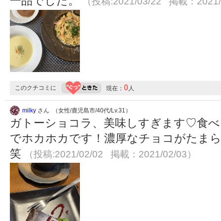
一品でした。
（投稿:2021/03/22 掲載：2021/
0
このクチコミに
現在：
人
milky
さん （女性/鹿児島市/40代/Lv.31）
ガトーショコラ、美味しすぎます♡食べ
でホカホカです！濃厚なチョコがたまらない
笑
（投稿:2021/02/02 掲載：2021/02/03）