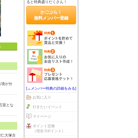
ると特典盛りだくさん！
かごぶら！
無料メンバー登録
る
古墳が分
[→メンバー特典の詳細をみる]
お気に入り
石室とな
行きたいイベント
マイページ
ポイント交換
（現在 0ポイント）
唐仁大塚古