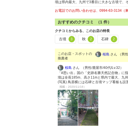
墳は県内最大、九州で3番目に大きな古墳で、
お電話でのお問い合わせは、0994-63-313
おすすめのクチコミ （
1
件）
クチコミからみる、このお店の特長
古墳
秋
石碑
3
2
2
このお店・スポットの
桜島
さん （男性/
推薦者
桜島
さん （男性/鹿屋市/40代/Lv.32）
「#思い出」国の「史跡名勝天然記念物」に指
墳は全長185m、高さ11mと県内で最大、
(写真) 鳥居横には石碑と古墳マップ看板も
掲載：2020/11/16）