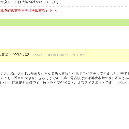
その入り口には大塚神社が建っています。
4（東串良町教育委員会社会教育課）まで。
鹿屋市/40代/Lv.32）
(投稿：2020/11/04 掲載：2020/11/16)
定される、大小130基余りからなる唐人古墳群へ秋ドライブをしてきました。中で
九州内でも３番目の大きさになるそうです。 第一号古墳は大塚神社本殿の前に石碑が
設置され、駐車場も完備です。秋トライブがベストなオススメスポットです。
（投稿:202