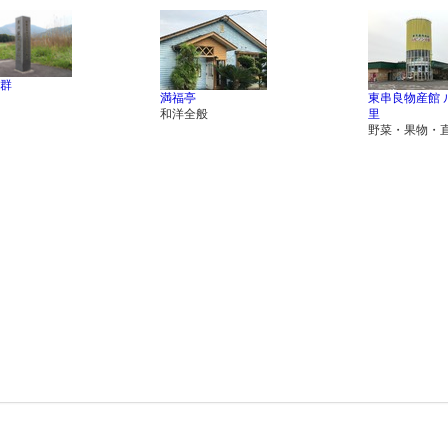
群
満福亭
東串良物産館 
和洋全般
里
野菜・果物・