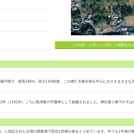
このお店・スポットの詳しい地図をみ
後円墳で、総長185m、高さ11m前後。この唐仁大塚古墳を中心に大小さまざまな
2年（1191年）ごろに島津家の守護神として創建されました。神社渡り廊下の下は
」に指定された古墳の群集地で現在130基が姿をとどめています。中でも1号墳の