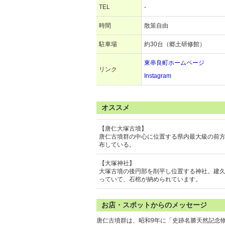
TEL
-
時間
散策自由
駐車場
約30台（郷土研修館）
東串良町ホームページ
リンク
Instagram
オススメ
【唐仁大塚古墳】
唐仁古墳群の中心に位置する県内最大級の前方
布している。
【大塚神社】
大塚古墳の後円部を削平し位置する神社。建久
っていて、石棺が納められています。
お店・スポットからのメッセージ
唐仁古墳群は、昭和9年に「史跡名勝天然記念物