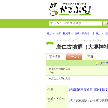
遊ぶ
名所・観光地
名所・観光地
遊ぶ
名
トウジンコフングン オオツカジンジャ
唐仁古墳群（大塚神
基本情報
クチコミ
写真
クチ
じぶんのお気に入り:
メモ:
みんなのお気に入り:
住所
肝属郡東串良町新川西4848-1
交通・アクセ
JR「志布志駅」から車で約3
ス