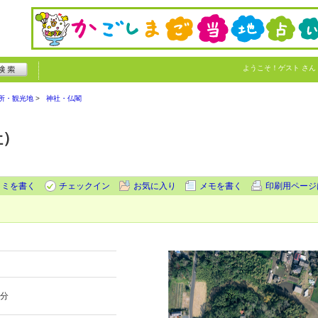
ようこそ！
ゲスト
さん
所・観光地
神社・仏閣
社）
コミを書く
チェックイン
お気に入り
メモを書く
印刷用ページ
5分