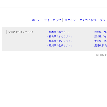
ホーム
サイトマップ
ログイン
クチコミ投稿
プラ
全国のクチコミナビ(R)
・栃木県「栃ナビ！」
・熊本県「ひ
・福島県「ふくラボ！」
・新潟県「な
・群馬県「ぐんラボ！」
・香川県「さ
・石川県「金沢ラボ！」
・鹿児島県「
(C) HitBit