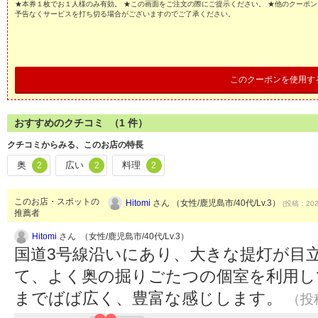
★本券１枚でお１人様のみ有効。 ★この画面をご注文の際にご提示ください。 ★他のクーポン
予告なくサービスを打ち切る場合がございますのでご了承ください。
このクーポンを使用す
おすすめのクチコミ （
1
件）
クチコミからみる、このお店の特長
奥
広い
料理
2
2
2
このお店・スポットの
Hitomi
さん （女性/鹿児島市/40代/Lv.3）
(投稿：2020
推薦者
Hitomi
さん （女性/鹿児島市/40代/Lv.3）
国道3号線沿いにあり、大きな提灯が目
て、よく奥の掘りごたつの個室を利用し
までばば広く、豊富な感じします。
（投稿