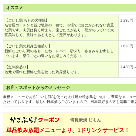
オススメ
【ごいし鶏 ももの火柱焼】
1,298円
名古屋コーチンと並ぶ地鶏の一種で、市場では目にかかれない貴重
な鶏です。肉質は良く締まり、歯ごたえがあり、脂がのっていて大
変美味しく、旨味のある肉として定評があります。
【ごいし鶏の刺身五種盛り】
1,628円
新鮮なごいし鶏のもも・むね・レバー・砂ズリ・ささみをお出しし
ています。部位ごとの違いをお楽しみください。
【魚刺身盛り】
1,430円
地元で獲れた新鮮な魚を使った刺身盛りです。
お店・スポットからのメッセージ
看板メニューである”ごいし鶏”を使った火柱焼や焼き鳥を中心に、豊富なメニュ
ただいております。珍しい日本酒もございますので、日本酒好きの方も是非ご来
備長炭焼 じもん
単品飲み放題メニューより、1ドリンクサービス！