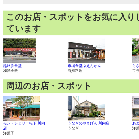
このお店・スポットをお気に入り
ています
越路浜食堂
市場食堂ぶえんかん
ら
和洋全般
海鮮料理
フ
周辺のお店・スポット
モン・シェリー松下 川内
うなぎのやまげん 川内店
あ
店
うなぎ
洋
洋菓子