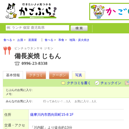
食べる
お酒
居酒屋
食べる
和食
地鶏・炭火焼き
ビンチョウタンヤキ ジモン
備長炭焼 じもん
0996-23-8338
基本情報
クチコミ
クーポン
写真
クチコミを書く
チェックイン
じぶんのお気に入り:
メモ:
みんなのお気に入り:
行ってみたい！…
1人
お気に入り…
1人
住所
薩摩川内市西向田町15-8 1F
交通・アクセ
「川内駅」より徒歩約13分