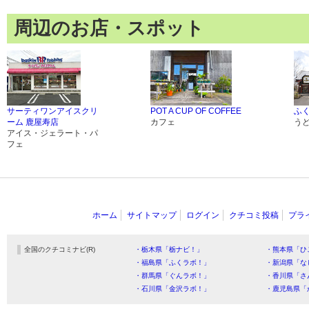
周辺のお店・スポット
サーティワンアイスクリ
POT A CUP OF COFFEE
ふく
ーム 鹿屋寿店
カフェ
う
アイス・ジェラート・パ
フェ
ホーム
サイトマップ
ログイン
クチコミ投稿
プラ
全国のクチコミナビ(R)
・栃木県「栃ナビ！」
・熊本県「ひ
・福島県「ふくラボ！」
・新潟県「な
・群馬県「ぐんラボ！」
・香川県「さ
・石川県「金沢ラボ！」
・鹿児島県「