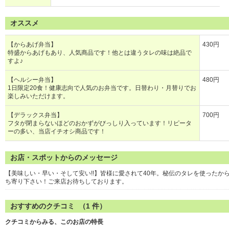
オススメ
【からあげ弁当】
430円
特盛からあげもあり、人気商品です！他とは違うタレの味は絶品で
すよ♪
【ヘルシー弁当】
480円
1日限定20食！健康志向で人気のお弁当です。日替わり・月替りでお
楽しみいただけます。
【デラックス弁当】
700円
フタが閉まらないほどのおかずがびっしり入っています！リピータ
ーの多い、当店イチオシ商品です！
お店・スポットからのメッセージ
【美味しい・早い・そして安い!!】皆様に愛されて40年。秘伝のタレを使った
ち寄り下さい！ご来店お待ちしております。
おすすめのクチコミ （
1
件）
クチコミからみる、このお店の特長