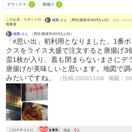
デラックス
唐揚げ
2
2
このお店・スポットの
桜島
さん （男性/鹿屋市/40代/Lv.32）
(投稿：2020/1
推薦者
桜島
さん （男性/鹿屋市/40代/Lv.32）
「#思い出」初利用となりました。1番
クスをライス大盛で注文すると唐揚げ3
蛮1枚が入り、蓋も閉まらないまさにデ
唐揚げが美味しいと思います。地図で調
みたいですね。
（投稿:2020/11/08 掲載：202
0
このクチコミに
現在：
人