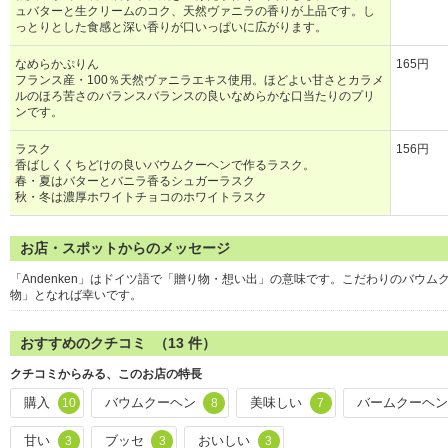
ュバターと生クリームのコク、天然ヴァニラの香りが上品です。し
っとりとした食感と深い香りが口いっぱいに広がります。
なめらかぷりん
165円
フランス産・100％天然ヴァニラエキス使用。ほどよい甘さとカラメ
ルのほろ苦さのバランスバランスの良いなめらかな口当たりのプリ
ンです。
ラスク
156円
香ばしくくちどけの良いバウムクーヘンで作るラスク。
春・夏はバターとバニラ香るシュガーラスク
秋・冬は濃厚ホワイトチョコのホワイトラスク
お店・スポットからのメッセージ
「Andenken」はドイツ語で「贈り物・想い出」の意味です。こだわりのバウ
物」となれば幸いです。
おすすめのクチコミ （
13
件）
クチコミからみる、このお店の特長
購入
バウムクーヘン
美味しい
バームクーヘ
10
8
7
甘い
ブッセ
おいしい
3
3
3