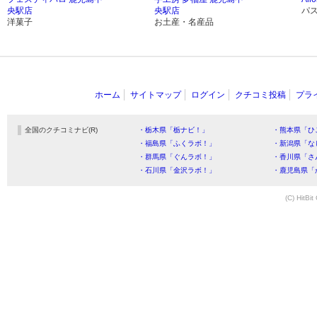
央駅店
央駅店
パ
洋菓子
お土産・名産品
ホーム
サイトマップ
ログイン
クチコミ投稿
プラ
全国のクチコミナビ(R)
・栃木県「栃ナビ！」
・熊本県「ひ
・福島県「ふくラボ！」
・新潟県「な
・群馬県「ぐんラボ！」
・香川県「さ
・石川県「金沢ラボ！」
・鹿児島県「
(C) HitBit