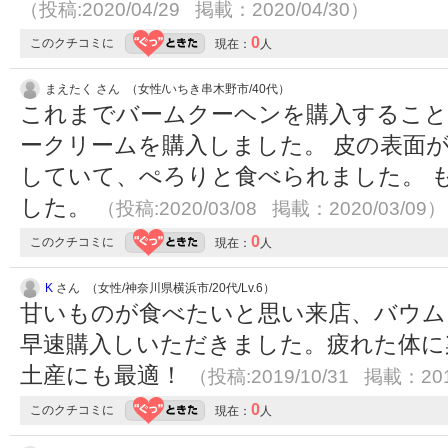
（投稿:2020/04/29 掲載：2020/04/30）
0
このクチコミに
現在：
人
まえたく さん （女性/いちき串木野市/40代）
これまでバームクーヘンを購入するこ
ークリームを購入しました。 皮の表面
していて、ぺろりと食べられました。 
した。
（投稿:2020/03/08 掲載：2020/03/09）
0
このクチコミに
現在：
人
K
さん （女性/神奈川県横浜市/20代/Lv.6）
甘いものが食べたいと思い来店、バウム
早速購入しいただきました。疲れた体に
土産にも最適！
（投稿:2019/10/31 掲載：201
0
このクチコミに
現在：
人