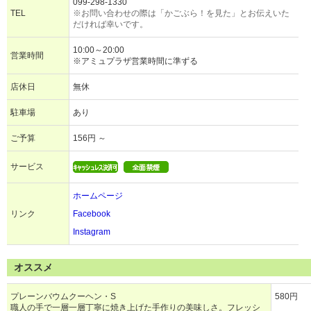
099-298-1330
TEL
※お問い合わせの際は「かごぶら！を見た」とお伝えいた
だければ幸いです。
10:00～20:00
営業時間
※アミュプラザ営業時間に準ずる
店休日
無休
駐車場
あり
ご予算
156円 ～
サービス
ホームページ
リンク
Facebook
Instagram
オススメ
プレーンバウムクーヘン・S
580円
職人の手で一層一層丁寧に焼き上げた手作りの美味しさ。フレッシ