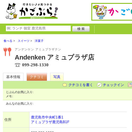
食べる
スイーツ
洋菓子
アンデンケン アミュプラザテン
Andenken アミュプラザ店
099-298-1330
基本情報
クチコミ
写真
クチコミを書く
チェックイン
じぶんのお気に入り:
メモ:
みんなのお気に入り:
鹿児島市中央町1番1
住所
アミュプラザ鹿児島B1F