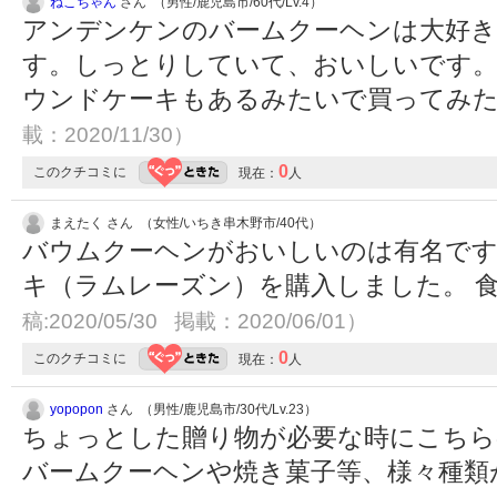
ねこちゃん
さん （男性/鹿児島市/60代/Lv.4）
アンデンケンのバームクーヘンは大好き
す。しっとりしていて、おいしいです
ウンドケーキもあるみたいで買ってみ
載：2020/11/30）
0
このクチコミに
現在：
人
まえたく さん （女性/いちき串木野市/40代）
バウムクーヘンがおいしいのは有名です
キ（ラムレーズン）を購入しました。 
稿:2020/05/30 掲載：2020/06/01）
0
このクチコミに
現在：
人
yopopon
さん （男性/鹿児島市/30代/Lv.23）
ちょっとした贈り物が必要な時にこちら
バームクーヘンや焼き菓子等、様々種類