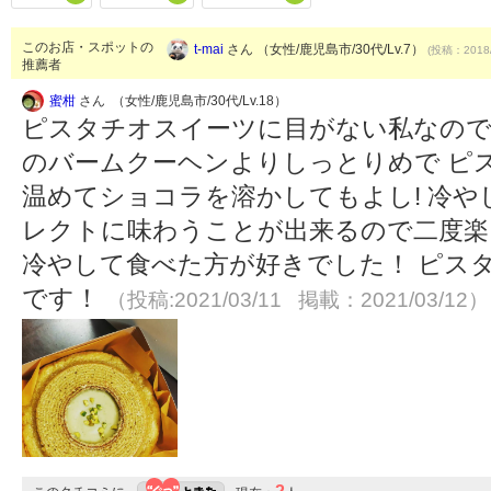
このお店・スポットの
t-mai
さん （女性/鹿児島市/30代/Lv.7）
(投稿：2018/
推薦者
蜜柑
さん （女性/鹿児島市/30代/Lv.18）
ピスタチオスイーツに目がない私なので
のバームクーヘンよりしっとりめで ピ
温めてショコラを溶かしてもよし! 冷
レクトに味わうことが出来るので二度楽
冷やして食べた方が好きでした！ ピス
です！
（投稿:2021/03/11 掲載：2021/03/12）