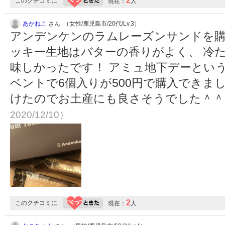
2
このクチコミに
現在：
人
あかねこ
さん （女性/鹿児島市/20代/Lv.3）
アンデンケンのラムレーズンサンドを購
ッキー生地はバターの香りがよく、 冷
味しかったです！ アミュ地下デーとい
ベントで6個入りが500円で購入できま
けたのでお土産にも良さそうでした＾
2020/12/10）
2
このクチコミに
現在：
人