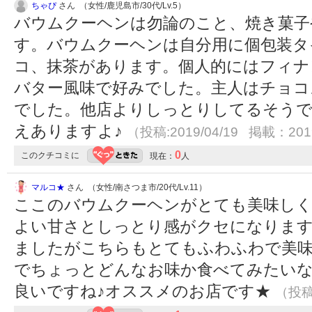
ちゃぴ
さん （女性/鹿児島市/30代/Lv.5）
バウムクーヘンは勿論のこと、焼き菓子
す。バウムクーヘンは自分用に個包装タ
コ、抹茶があります。個人的にはフィナ
バター風味で好みでした。主人はチョコ
でした。他店よりしっとりしてるそうで
えありますよ♪
（投稿:2019/04/19 掲載：2019
0
このクチコミに
現在：
人
マルコ★
さん （女性/南さつま市/20代/Lv.11）
ここのバウムクーヘンがとても美味し
よい甘さとしっとり感がクセになりま
ましたがこちらもとてもふわふわで美味
でちょっとどんなお味か食べてみたいな
良いですね♪オススメのお店です★
（投稿: