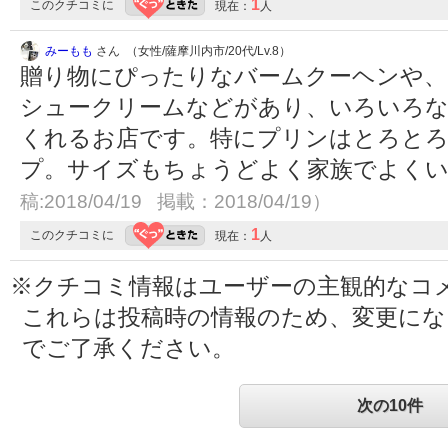
1
このクチコミに
現在：
人
みーもも
さん （女性/薩摩川内市/20代/Lv.8）
贈り物にぴったりなバームクーヘンや
シュークリームなどがあり、いろいろ
くれるお店です。特にプリンはとろと
プ。サイズもちょうどよく家族でよく
稿:2018/04/19 掲載：2018/04/19）
1
このクチコミに
現在：
人
※クチコミ情報はユーザーの主観的なコ
これらは投稿時の情報のため、変更に
でご了承ください。
次の10件