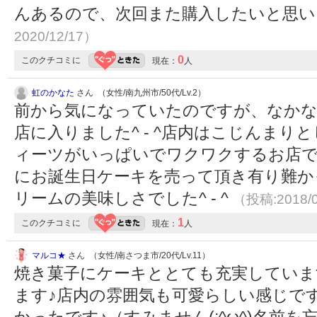
んあるので、次回また購入したいと思
2020/12/17）
0
このクチコミに
現在：
人
虹のかなた
さん （女性/南九州市/50代/Lv.2）
前から気になっていたのですが、なかな
店に入りました^ - ^店内はこじんま
ィーツがいっぱいでワクワクするお店です
にお誕生日ケーキを売って頂き有り難か
リームの美味しさでした^ - ^
（投稿:2018/
1
このクチコミに
現在：
人
マルコ★
さん （女性/南さつま市/20代/Lv.11）
焼き菓子にケーキととても充実していま
ます♪店内の雰囲気も可愛らしい感じで