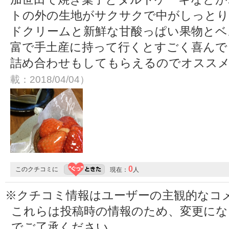
トの外の生地がサクサクで中がしっとり
ドクリームと新鮮な甘酸っぱい果物とベ
富で手土産に持って行くとすごく喜んで
詰め合わせもしてもらえるのでオスス
載：2018/04/04）
0
このクチコミに
現在：
人
※クチコミ情報はユーザーの主観的なコ
これらは投稿時の情報のため、変更に
でご了承ください。