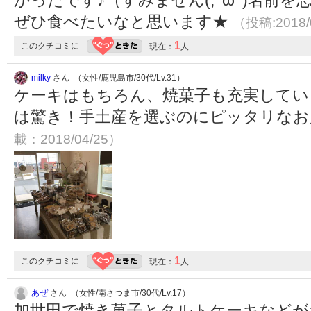
かったです♪（すみません(;^ω^)名前
ぜひ食べたいなと思います★
（投稿:2018/
1
このクチコミに
現在：
人
milky
さん （女性/鹿児島市/30代/Lv.31）
ケーキはもちろん、焼菓子も充実してい
は驚き！手土産を選ぶのにピッタリな
載：2018/04/25）
1
このクチコミに
現在：
人
あぜ
さん （女性/南さつま市/30代/Lv.17）
加世田で焼き菓子とタルトケーキなどがオ