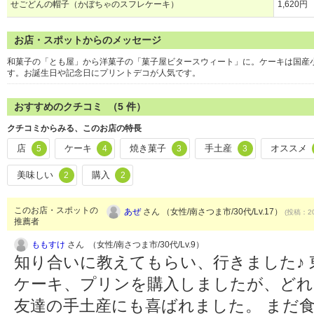
せごどんの帽子（かぼちゃのスフレケーキ）
1,620円
お店・スポットからのメッセージ
和菓子の「とも屋」から洋菓子の「菓子屋ビタースウィート」に。ケーキは国産小
す。お誕生日や記念日にプリントデコが人気です。
おすすめのクチコミ （
5
件）
クチコミからみる、このお店の特長
店
ケーキ
焼き菓子
手土産
オススメ
5
4
3
3
美味しい
購入
2
2
このお店・スポットの
あぜ
さん （女性/南さつま市/30代/Lv.17）
(投稿：20
推薦者
ももすけ
さん （女性/南さつま市/30代/Lv.9）
知り合いに教えてもらい、行きました♪
ケーキ、プリンを購入しましたが、どれ
友達の手土産にも喜ばれました。 まだ