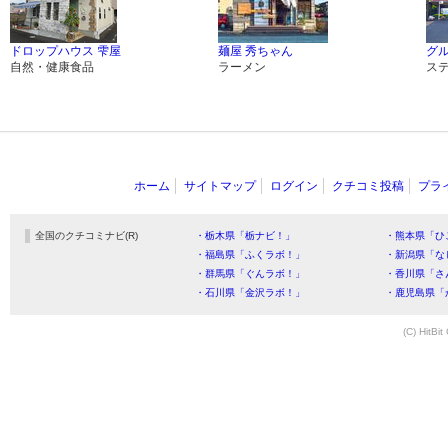
ドロップハウス 雫屋
麺屋 秀ちゃん
グ
自然・健康食品
ラーメン
ス
ホーム
サイトマップ
ログイン
クチコミ投稿
プラ
全国のクチコミナビ(R)
・栃木県「栃ナビ！」
・熊本県「ひ
・福島県「ふくラボ！」
・新潟県「な
・群馬県「ぐんラボ！」
・香川県「さ
・石川県「金沢ラボ！」
・鹿児島県「
(C) HitBit