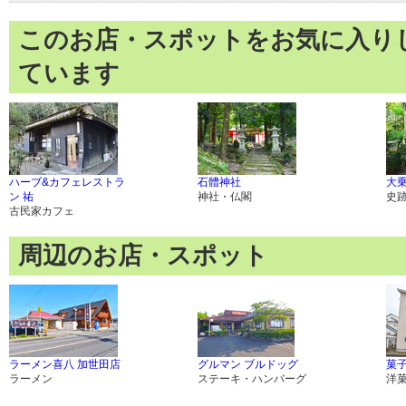
このお店・スポットをお気に入り
ています
ハーブ&カフェレストラ
石體神社
大
ン 祐
神社・仏閣
史
古民家カフェ
周辺のお店・スポット
ラーメン喜八 加世田店
グルマン ブルドッグ
菓
ラーメン
ステーキ・ハンバーグ
洋