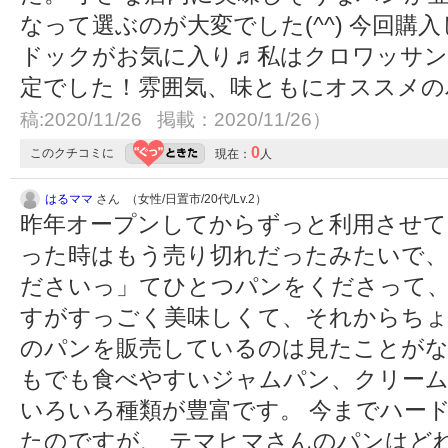
なって選ぶのが大変でした(^^) 今回
ドックがお気に入り♬私はクロワッサン
定でした！雰囲気、味ともにオススメ
稿:2020/11/26 掲載：2020/11/26）
0
このクチコミに
現在：
人
はるママ
さん （女性/日置市/20代/Lv.2）
昨年オープンしてからずっと利用させて
った時はもう売り切れだったみたいで、
ださいっ」てひとつパンをくださって
すがすっごく美味しくて、それからちょ
のパンを販売しているのは見たことがな
もでも食べやすいジャムパン、クリー
いろいろ種類が豊富です。 今までハー
たのですが、 テマヒマさんのパンはど