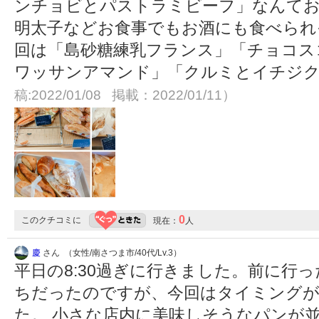
ンチョビとパストラミビーフ」なんてお
明太子などお食事でもお酒にも食べられ
回は「島砂糖練乳フランス」「チョコス
ワッサンアマンド」「クルミとイチジ
稿:2022/01/08 掲載：2022/01/11）
0
このクチコミに
現在：
人
慶
さん （女性/南さつま市/40代/Lv.3）
平日の8:30過ぎに行きました。前に行
ちだったのですが、今回はタイミング
た。 小さな店内に美味しそうなパンが