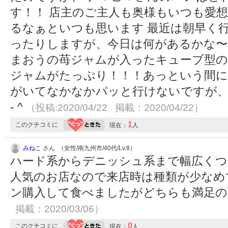
す！！ 店主のご主人も奥様もいつも愛
るなぁといつも思います 最近は朝早く
ったりしますが、今日は何があるかな〜
まおうの苺ジャムが入ったキューブ型の
ジャムがたっぷり！！！あっという間に
がいてなかなかパッと行けないですが、
- ^
（投稿:2020/04/22 掲載：2020/04/22）
1
このクチコミに
現在：
人
みねこ
さん （女性/南九州市/40代/Lv.8）
ハード系からデニッシュ系まで幅広く
人気のお店なので来店時は種類が少なめ
ン購入して食べましたがどちらも満足
掲載：2020/03/06）
0
このクチコミに
現在：
人