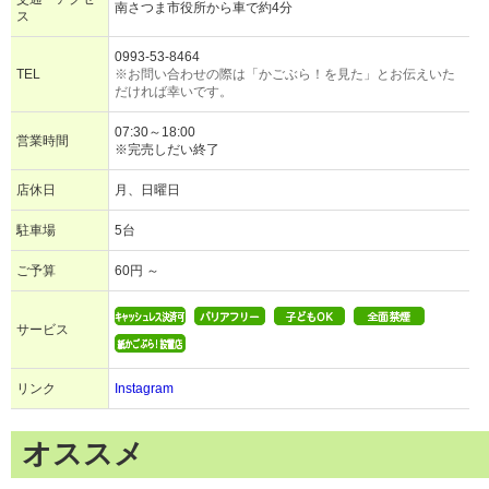
南さつま市役所から車で約4分
ス
0993-53-8464
TEL
※お問い合わせの際は「かごぶら！を見た」とお伝えいた
だければ幸いです。
07:30～18:00
営業時間
※完売しだい終了
店休日
月、日曜日
駐車場
5台
ご予算
60円 ～
サービス
リンク
Instagram
オススメ