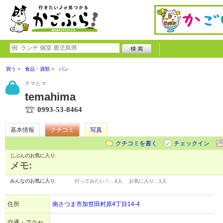
買う
食品・酒類
パン
テマヒマ
temahima
0993-53-8464
基本情報
クチコミ
写真
クチコミを書く
チェックイン
じぶんのお気に入り:
メモ:
みんなのお気に入り:
行ってみたい！…
4人
お気に入り…
1人
住所
南さつま市加世田村原4丁目14-4
交通・アクセ