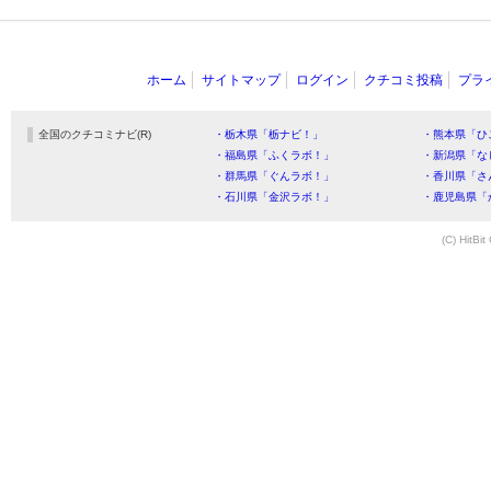
ホーム
サイトマップ
ログイン
クチコミ投稿
プラ
全国のクチコミナビ(R)
・栃木県「栃ナビ！」
・熊本県「ひ
・福島県「ふくラボ！」
・新潟県「な
・群馬県「ぐんラボ！」
・香川県「さ
・石川県「金沢ラボ！」
・鹿児島県「
(C) HitBit