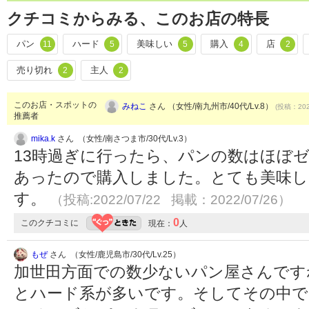
クチコミからみる、このお店の特長
パン
ハード
美味しい
購入
店
11
5
5
4
2
売り切れ
主人
2
2
このお店・スポットの
みねこ
さん （女性/南九州市/40代/Lv.8）
(投稿：202
推薦者
mika.k
さん （女性/南さつま市/30代/Lv.3）
13時過ぎに行ったら、パンの数はほぼ
あったので購入しました。とても美味し
す。
（投稿:2022/07/22 掲載：2022/07/26）
0
このクチコミに
現在：
人
もぜ
さん （女性/鹿児島市/30代/Lv.25）
加世田方面での数少ないパン屋さんです
とハード系が多いです。そしてその中で