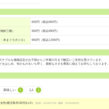
600円（税込660円）
の海鮮三種）
900円（税込990円）
ロ・本まぐろ大トロ）
960円（税込1,056円）
ズナブルな価格設定がお子様からご年輩の方まで幅広いご支持を受けています。
どをはじめ、旬のものをいち早く、新鮮なネタを豊富に揃えてお待ちしております
美味しい
1人
2
2
女性/鹿児島市/30代/Lv.5）
(投稿：2018/07/30 掲載：2018/08/03)