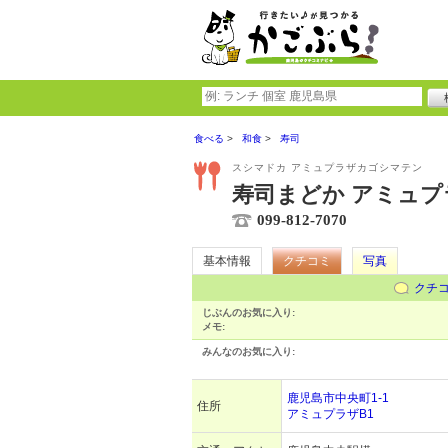
食べる
和食
寿司
スシマドカ アミュプラザカゴシマテン
寿司まどか アミュプ
099-812-7070
基本情報
クチコミ
写真
クチ
じぶんのお気に入り:
メモ:
みんなのお気に入り:
鹿児島市中央町1-1
住所
アミュプラザB1