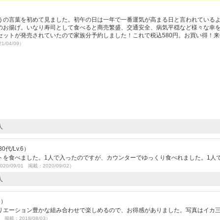
）
うの言葉を初めて見ました。初午の日は一年で一番運気が高まる日と言われている
のお揚げ。いなり寿司として食べると商売繁盛、交通安全、病気平穏など様々な幸
セットが発売されていたので家族分予約しました！これで税込580円。お買い得！来
1/04/09）
人
代/Lv.6）
トを食べました。1人で入ったのですが、カウンターでゆっくり食べれました。1人
020/09/01 掲載：2020/09/02）
人
5）
リエーション豊かな組み合わせで楽しめるので、お得感がありました。写真はイカ
0 掲載：2018/08/03）