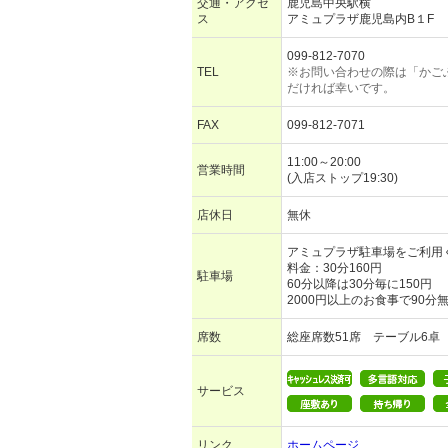
交通・アクセ
鹿児島中央駅横
ス
アミュプラザ鹿児島内B１F
099-812-7070
TEL
※お問い合わせの際は「かご
だければ幸いです。
FAX
099-812-7071
11:00～20:00
営業時間
(入店ストップ19:30)
店休日
無休
アミュプラザ駐車場をご利用
料金：30分160円
駐車場
60分以降は30分毎に150円
2000円以上のお食事で90分
席数
総座席数51席 テーブル6卓
サービス
リンク
ホームページ