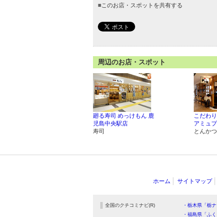
■
このお店・スポットを共有する
周辺のお店・スポット
廻る寿司 めっけもん 鹿
こだわり
児島中央駅店
アミュプ
寿司
とんかつ
ホーム
サイトマップ
全国のクチコミナビ(R)
・栃木県「栃ナ
・福島県「ふく