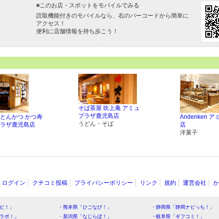
■
このお店・スポットをモバイルでみる
読取機能付きのモバイルなら、右のバーコードから簡単に
アクセス！
便利に店舗情報を持ち歩こう！
そば茶屋 吹上庵 アミュ
プラザ鹿児島店
とんかつ かつ寿
Andenken 
うどん・そば
ラザ鹿児島店
店
洋菓子
ログイン
クチコミ投稿
プライバシーポリシー
リンク
規約
運営会社
か
ビ！」
・熊本県「ひごなび！」
・静岡県「静岡ナビっち！」
ラボ！」
・新潟県「なじらぼ！」
・岐阜県「ギフコミ！」