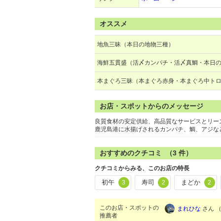
オススメ
地魚三昧（本日の地物三種）
海鮮五貫盛（活〆カンパチ・活〆真鯛・本日
本まぐろ三昧（本まぐろ赤身・本まぐろ中ト
お店・スポットからのメッセージ
良質食材の安定供給、高品質なサービスとリー
鹿児島港に水揚げされるカンパチ、鯛、アジな
おすすめのクチコミ （
3
件）
クチコミからみる、このお店の特長
初午
寿司
まどか
3
2
2
このお店・スポットの
まれひな
さん （
推薦者