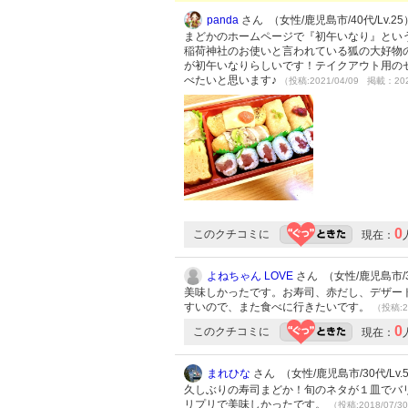
panda
さん （女性/鹿児島市/40代/Lv.25
まどかのホームページで『初午いなり』とい
稲荷神社のお使いと言われている狐の大好物
が初午いなりらしいです！テイクアウト用の
べたいと思います♪
（投稿:2021/04/09 掲載：202
0
このクチコミに
現在：
よねちゃん LOVE
さん （女性/鹿児島市/30
美味しかったです。お寿司、赤だし、デザー
すいので、また食べに行きたいです。
（投稿:2
0
このクチコミに
現在：
まれひな
さん （女性/鹿児島市/30代/Lv.
久しぶりの寿司まどか！旬のネタが１皿でバ
リプリで美味しかったです。
（投稿:2018/07/3