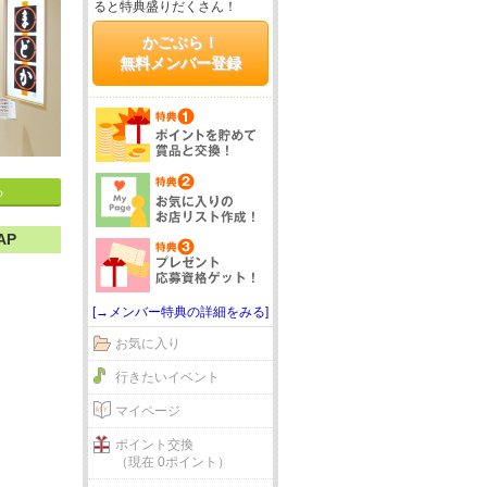
ると特典盛りだくさん！
かごぶら！
無料メンバー登録
る
AP
[→メンバー特典の詳細をみる]
お気に入り
行きたいイベント
マイページ
ポイント交換
（現在 0ポイント）