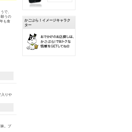
ようで、
を願うの
かごぶら！イメージキャラク
年も食
ター
で入りや
三昧。プ