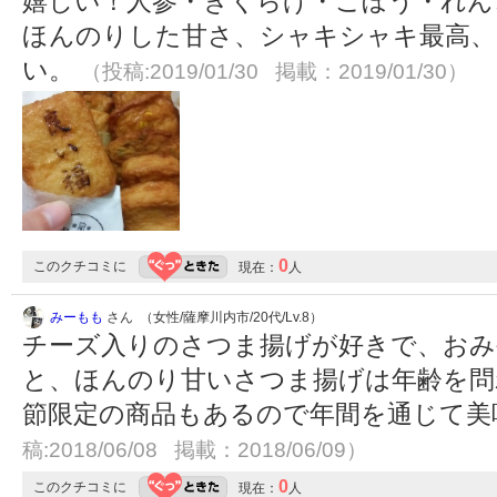
嬉しい！人参・きくらげ・ごぼう・れん
ほんのりした甘さ、シャキシャキ最高、
い。
（投稿:2019/01/30 掲載：2019/01/30）
0
このクチコミに
現在：
人
みーもも
さん （女性/薩摩川内市/20代/Lv.8）
チーズ入りのさつま揚げが好きで、おみ
と、ほんのり甘いさつま揚げは年齢を問
節限定の商品もあるので年間を通じて
稿:2018/06/08 掲載：2018/06/09）
0
このクチコミに
現在：
人