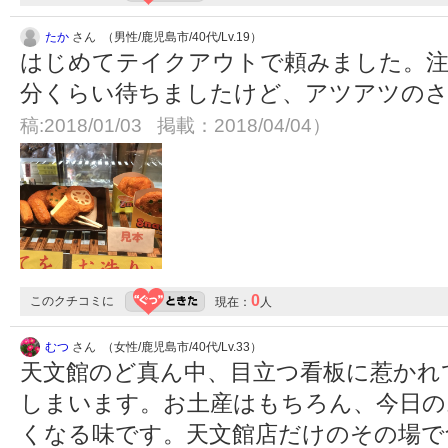
たか
さん （男性/鹿児島市/40代/Lv.19）
はじめてテイクアウトで頼みました。注
分くらい待ちましたけど、アツアツの
稿:2018/01/03 掲載：2018/04/04）
0
このクチコミに
現在：
人
むつ
さん （女性/鹿児島市/40代/Lv.33）
天文館のど真ん中、目立つ看板に惹かれ
しまいます。お土産はもちろん、今日の
くなる味です。天文館店だけのその場で