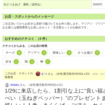
生さつまあげ 霧島（送料込）
5000円
お店・スポットからのメッセージ
ご注文頂いてからお好きな具材で揚げたてをお作り致します。アツアツ・フワフワの
お土産には種類豊富なお楽しみセット・天文館セットがお勧めです。
おすすめのクチコミ （
4
件）
クチコミからみる、このお店の特長
チーズ
アツアツ
美味しい
さつま揚げ
6
3
3
3
好き
鶏
棒
2
2
2
このお店・スポットの
むつ
さん （女性/鹿児島市/40代/Lv.33）
(投稿：2017
推薦者
kotubu
さん （女性/鹿児島市/40代/Lv.13）
1/29に来店したら、1割引な上に“良い
べい（玉ねぎペッパー）”のプレゼント