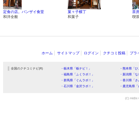
定食の店。バンザイ食堂
菓々子横丁
茶房
和洋全般
和菓子
喫
ホーム
サイトマップ
ログイン
クチコミ投稿
プラ
全国のクチコミナビ(R)
・栃木県「栃ナビ！」
・熊本県「ひ
・福島県「ふくラボ！」
・新潟県「な
・群馬県「ぐんラボ！」
・香川県「さ
・石川県「金沢ラボ！」
・鹿児島県「
(C) HitBit