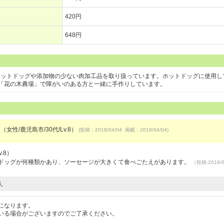
420円
648円
ウトできるホットドッグや添加物の少ない肉加工品を取り扱っています。ホットドッグに使用
「花の木農場」で障がいのある方と一緒に手作りしています。
（女性/鹿児島市/30代/Lv.8）
(投稿：2018/04/04 掲載：2018/04/04)
.8）
トドッグが何種類かあり、ソーセージが大きくて食べごたえがあります。
（投稿:2018/
人
になります。
いる場合がございますのでご了承ください。