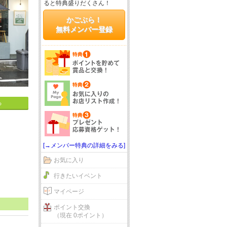
ると特典盛りだくさん！
かごぶら！
無料メンバー登録
る
[→メンバー特典の詳細をみる]
お気に入り
行きたいイベント
マイページ
ポイント交換
（現在 0ポイント）