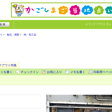
ようこそ！
ゲスト
さん
う
食品・酒類
肉・加工品
クアウト特集
コミを書く
チェックイン
お気に入り
メモを書く
印刷用ページ