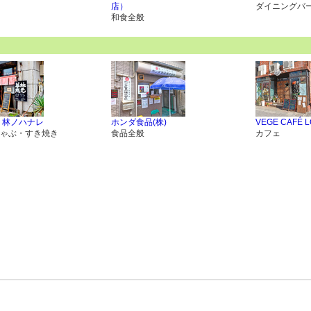
店）
ダイニングバ
和食全般
 林ノハナレ
ホンダ食品(株)
VEGE CAFÉ L
ゃぶ・すき焼き
食品全般
カフェ