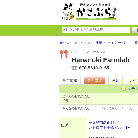
食べる
テイクアウト・宅配
テイクアウト
買
ハナノキ ファームラボ
Hananoki Farmlab
070-5819-9165
基本情報
クチコミ
写真
テイ
クチ
じぶんのお気に入り:
メモ:
みんなのお気に入り:
行ってみたい！…
1人
鹿児島市名山町2-1
住所
レトロフト千歳ビル 1F