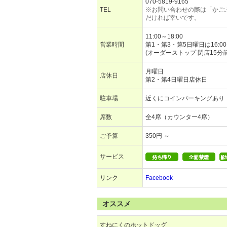
070-5819-9165
TEL
※お問い合わせの際は「かご
だければ幸いです。
11:00～18:00
営業時間
第1・第3・第5日曜日は16:0
(オーダーストップ 閉店15分
月曜日
店休日
第2・第4日曜日店休日
駐車場
近くにコインパーキングあり
席数
全4席（カウンター4席）
ご予算
350円 ～
サービス
リンク
Facebook
オススメ
すねにくのホットドッグ