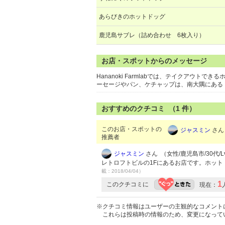
あらびきのホットドッグ
鹿児島サブレ（詰め合わせ 6枚入り）
お店・スポットからのメッセージ
Hananoki Farmlabでは、テイクア
ーセージやパン、ケチャップは、南大隅にある
おすすめのクチコミ （
1
件）
このお店・スポットの
ジャスミン
さん 
推薦者
ジャスミン
さん （女性/鹿児島市/30代/Lv
レトロフトビルの1Fにあるお店です。ホッ
載：2018/04/04）
1
このクチコミに
現在：
※クチコミ情報はユーザーの主観的なコメント
これらは投稿時の情報のため、変更になって