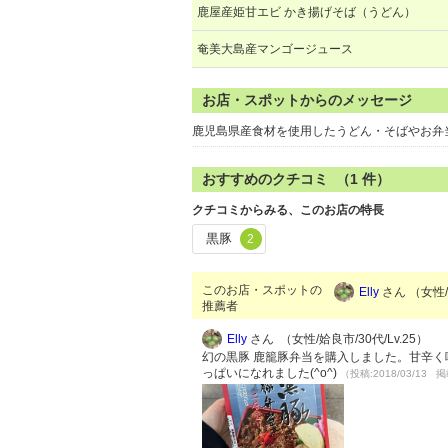
鹿屋産姫甘エビ かき揚げそば（うどん）
奄美大島産マンゴージュース
お店・スポットからのメッセージ
鹿児島県産食材を使用したうどん・そばやお
おすすめのクチコミ （
1
件）
クチコミからみる、このお店の特長
黒豚
2
このお店・スポットの
Elly
さん （女性/姶
推薦者
Elly
さん （女性/姶良市/30代/Lv.25）
幻の黒豚 鹿籠豚弁当を購入しました。甘辛
っぱいになれました(^o^)
（投稿:2018/03/13 掲