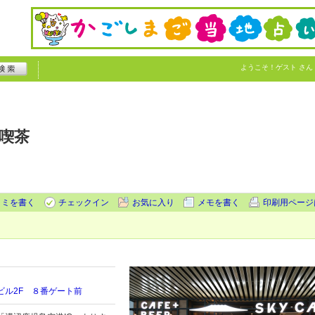
ようこそ！
ゲスト
さん
ト喫茶
コミを書く
チェックイン
お気に入り
メモを書く
印刷用ページ
ビル2F ８番ゲート前