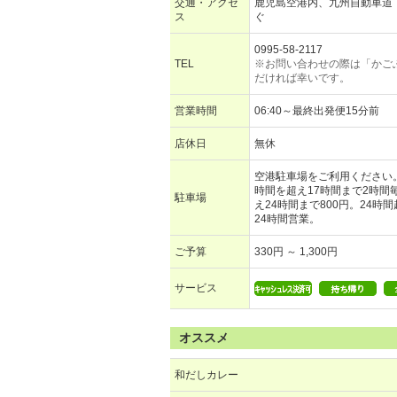
交通・アクセ
鹿児島空港内、九州自動車道
ス
ぐ
0995-58-2117
TEL
※お問い合わせの際は「かご
だければ幸いです。
営業時間
06:40～最終出発便15分前
店休日
無休
空港駐車場をご利用ください。
時間を超え17時間まで2時間毎
駐車場
え24時間まで800円。24時
24時間営業。
ご予算
330円 ～ 1,300円
サービス
オススメ
和だしカレー