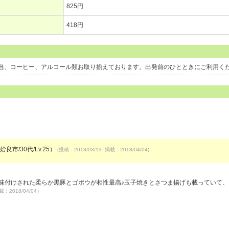
825円
418円
弁当、コーヒー、アルコール類お取り揃えております。出発前のひとときにご利用
良市/30代/Lv.25）
(投稿：2018/03/13 掲載：2018/04/04)
く味付けされた柔らか黒豚とゴボウが相性最高♪玉子焼きとさつま揚げも載っていて、
載：2018/04/04）