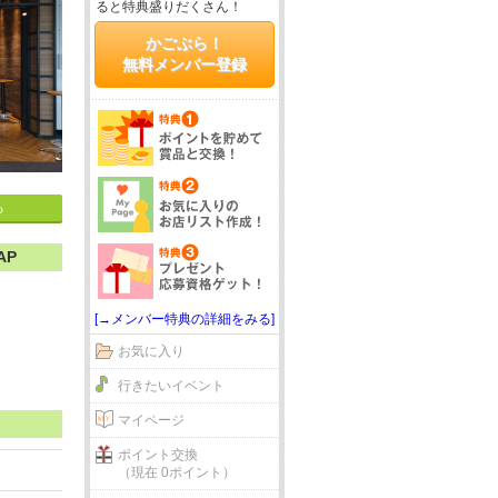
ると特典盛りだくさん！
かごぶら！
無料メンバー登録
る
AP
[→メンバー特典の詳細をみる]
お気に入り
行きたいイベント
マイページ
ポイント交換
（現在 0ポイント）