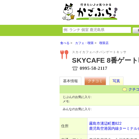
食べる
カフェ・喫茶
喫茶店
スカイカフェハチバンゲートキッサ
SKYCAFE 8番ゲー
0995-58-2117
基本情報
クチコミ
写真
クチ
じぶんのお気に入り:
メモ:
みんなのお気に入り:
霧島市溝辺町麓822
住所
鹿児島空港国内線ターミナル