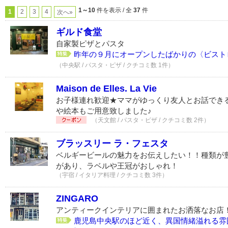
1～10
件を表示 / 全
37
件
1
2
3
4
次へ»
ギルド食堂
自家製ピザとパスタ
昨年の９月にオープンしたばかりの〈ビストロ食
（中央駅 / パスタ・ピザ / クチコミ数 1件）
Maison de Elles. La Vie
お子様連れ歓迎★ママがゆっくり友人とお話でき
や絵本もご用意致しました♪
（天文館 / パスタ・ピザ / クチコミ数 2件）
ブラッスリー ラ・フェスタ
ベルギービールの魅力をお伝えしたい！！種類が
があり、ラベルや王冠がおしゃれ！
（宇宿 / イタリア料理 / クチコミ数 3件）
ZINGARO
アンティークインテリアに囲まれたお洒落なお店
鹿児島中央駅のほど近く、異国情緒溢れる雰