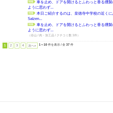
車を止め、ドアを開けるとふわっと香る燻製
ように思わず...
本日ご紹介するのは、皇徳寺中学校の近くに
Salzen...
車を止め、ドアを開けるとふわっと香る燻製
ように思わず...
（谷山 / 肉・加工品 / クチコミ数 3件）
1～10
件を表示 / 全
37
件
1
2
3
4
次へ»