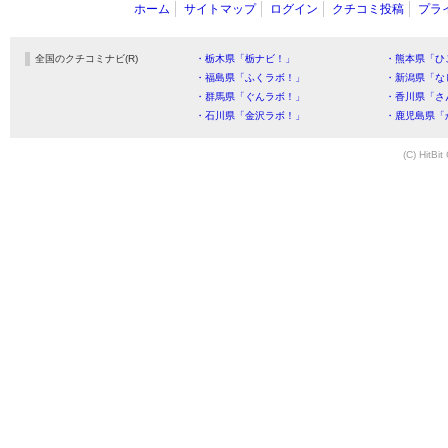
ホーム
サイトマップ
ログイン
クチコミ投稿
プラ
全国のクチコミナビ(R)
・栃木県「栃ナビ！」
・熊本県「ひ
・福島県「ふくラボ！」
・新潟県「な
・群馬県「ぐんラボ！」
・香川県「さ
・石川県「金沢ラボ！」
・鹿児島県「
(C) HitBit