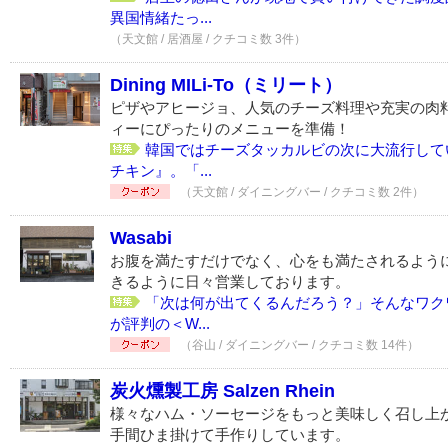
異国情緒たっ...
（天文館 / 居酒屋 / クチコミ数 3件）
Dining MILi-To（ミリート）
ピザやアヒージョ、人気のチーズ料理や充実の肉
ィーにぴったりのメニューを準備！
韓国ではチーズタッカルビの次に大流行して
チキン』。「...
（天文館 / ダイニングバー / クチコミ数 2件）
Wasabi
お腹を満たすだけでなく、心をも満たされるよう
きるように日々営業しております。
「次は何が出てくるんだろう？」そんなワク
が評判の＜W...
（谷山 / ダイニングバー / クチコミ数 14件）
炭火燻製工房 Salzen Rhein
様々なハム・ソーセージをもっと美味しく召し上
手間ひま掛けて手作りしています。