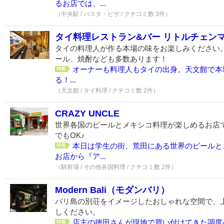
るお店では、...
（中央駅 / パスタ・ピザ / クチコミ数 3件）
タイ料理レストラン&バー リトルチェン
タイの料理人が作る本場の味をお楽しみください
ール、焼酎なども多数あります！
オーナーも料理人もタイの出身。天文館で本
る！...
（天文館 / タイ料理 / クチコミ数 2件）
CRAZY UNCLE
世界各国のビールとメキシコ料理が楽しめるお店で
でもOK♪
本日は学生の街、荒田にある世界のビールと
お店から『ア...
（騎射場 / その他各国料理 / クチコミ数 2件）
Modern Bali（モダンバリ）
バリ島の別荘をイメージしたおしゃれな空間で、
しください。
店主の徳田さんが現地で買い付けてきた調度