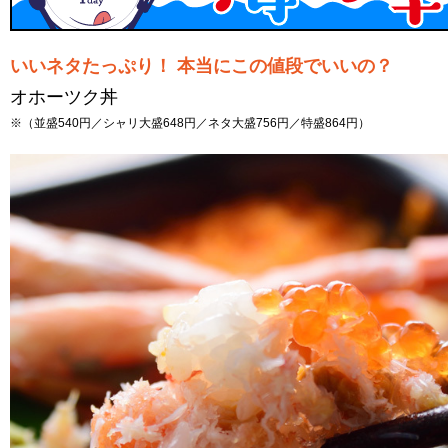
いいネタたっぷり！ 本当にこの値段でいいの？
オホーツク丼
※（並盛540円／シャリ大盛648円／ネタ大盛756円／特盛864円）