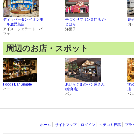
ディッパーダン イオンモ
手づくりプリン専門店 か
餃
ール鹿児島店
じはら
肉
アイス・ジェラート・パ
洋菓子
フェ
周辺のお店・スポット
Foods Bar Simple
あいらぐまのパン屋さん
fa
バー
(姶良店)
店
パン
パ
ホーム
サイトマップ
ログイン
クチコミ投稿
プラ