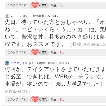
0
このクチコミに
現在：
人
ムーミン
さん （女性/姶良市/50代/Lv.2）
先日、待っていた方とおしゃべり。「オ
ね！」エビ・いくら・うに・カニ他、美
いて、贅沢な丼。具多めのネタ盛りは食
程です。おススメです。
（投稿:2018/05/1
1
このクチコミに
現在：
人
アクエリオン
さん （男性/日置市/60代/Lv.12）
何回か、テイクアウトさせていただきま
と必至！できれば、WEBか、チラシで
車場が、狭いので！味は大満足でした！
2018/04/21）
1
このクチコミに
現在：
人