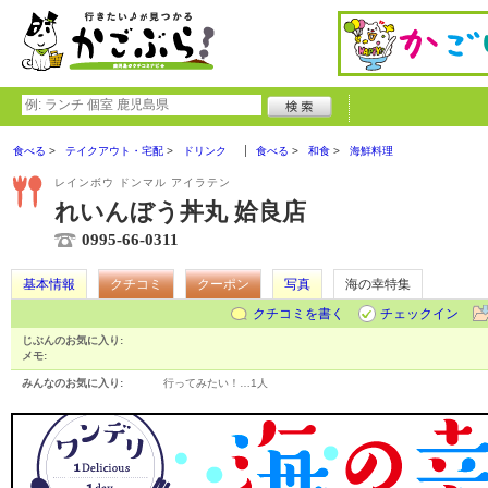
食べる
テイクアウト・宅配
ドリンク
食べる
和食
海鮮料理
レインボウ ドンマル アイラテン
れいんぼう丼丸 姶良店
0995-66-0311
基本情報
クチコミ
クーポン
写真
海の幸特集
クチコミを書く
チェックイン
じぶんのお気に入り:
メモ:
みんなのお気に入り:
行ってみたい！…
1人