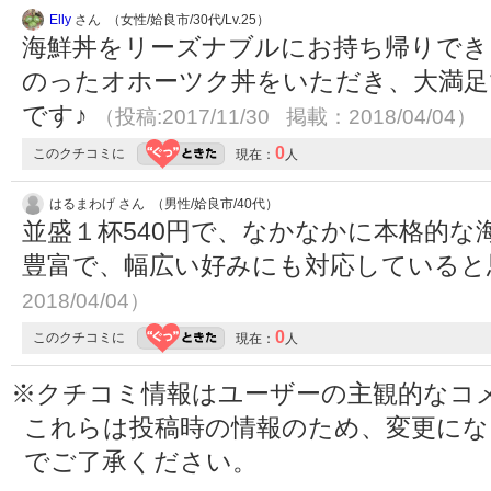
Elly
さん （女性/姶良市/30代/Lv.25）
海鮮丼をリーズナブルにお持ち帰りでき
のったオホーツク丼をいただき、大満足
です♪
（投稿:2017/11/30 掲載：2018/04/04）
0
このクチコミに
現在：
人
はるまわげ さん （男性/姶良市/40代）
並盛１杯540円で、なかなかに本格的な
豊富で、幅広い好みにも対応している
2018/04/04）
0
このクチコミに
現在：
人
※クチコミ情報はユーザーの主観的なコ
これらは投稿時の情報のため、変更に
でご了承ください。