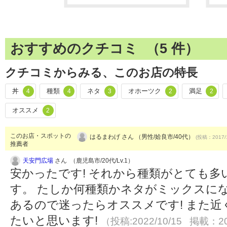
おすすめのクチコミ （
5
件）
クチコミからみる、このお店の特長
丼
種類
ネタ
オホーツク
満足
4
4
3
2
2
オススメ
2
このお店・スポットの
はるまわげ さん （男性/姶良市/40代）
(投稿：2017/
推薦者
天安門広場
さん （鹿児島市/20代/Lv.1）
安かったです! それから種類がとても
す。 たしか何種類かネタがミックスに
あるので迷ったらオススメです! また
たいと思います!
（投稿:2022/10/15 掲載：20