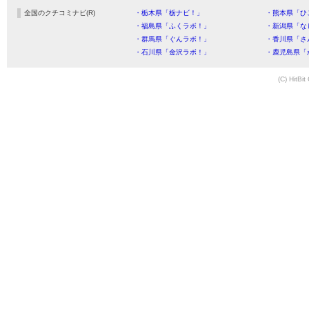
全国のクチコミナビ(R)
・栃木県「栃ナビ！」
・熊本県「ひ
・福島県「ふくラボ！」
・新潟県「な
・群馬県「ぐんラボ！」
・香川県「さ
・石川県「金沢ラボ！」
・鹿児島県「
(C) HitBit