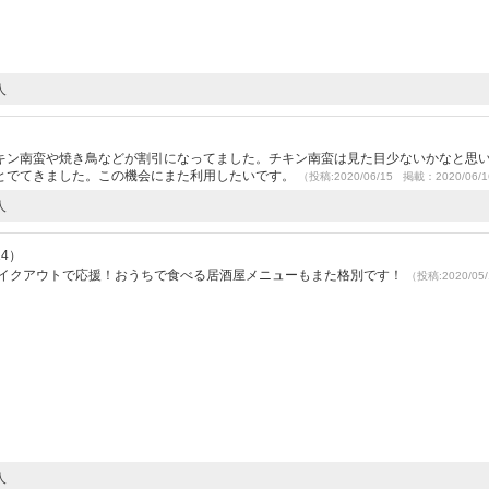
人
チキン南蛮や焼き鳥などが割引になってました。チキン南蛮は見た目少ないかなと思
とでてきました。この機会にまた利用したいです。
（投稿:2020/06/15 掲載：2020/06/
人
14）
テイクアウトで応援！おうちで食べる居酒屋メニューもまた格別です！
（投稿:2020/05
人