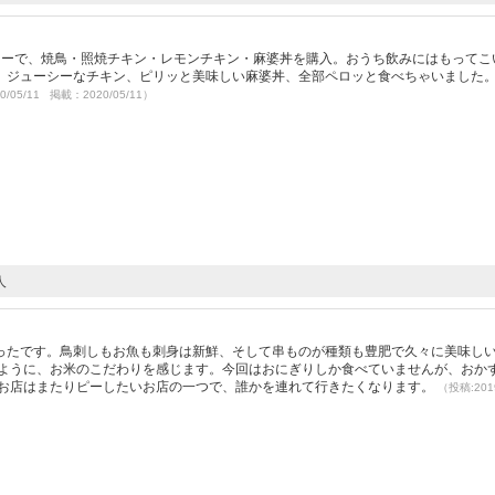
ナーで、焼鳥・照焼チキン・レモンチキン・麻婆丼を購入。おうち飲みにはもってこ
、ジューシーなチキン、ピリッと美味しい麻婆丼、全部ペロッと食べちゃいました
0/05/11 掲載：2020/05/11）
人
ったです。鳥刺しもお魚も刺身は新鮮、そして串ものが種類も豊肥で久々に美味し
るように、お米のこだわりを感じます。今回はおにぎりしか食べていませんが、おか
のお店はまたりピーしたいお店の一つで、誰かを連れて行きたくなります。
（投稿:2019