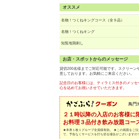
オススメ
名物！つくねキングコース（全９品）
名物！つくねキング
知覧地鶏刺し
お店・スポットからのメッセージ
貸切200名様までご対応可能です。スクリー
意しております。お気軽にご来店ください。
記念日のお客様には、ティラミス付きのメッセ
心を込めてお祝いさせていただきます。
鳥門
２１時以降の入店のお客様に
お料理３品付き飲み放題コースを
★本券１枚１グループ全員様有効。 ★この画面をご注
で、予告なくサービスを打ち切る場合がございますの