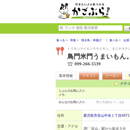
食べる
和食
焼き鳥・串揚げ
食べる
お酒
トリモンマイモンウマイモン。タニヤマテン
鳥門米門うまいもん。
099-266-5539
基本情報
クチコミ
クーポン
クチ
じぶんのお気に入り:
メモ:
みんなのお気に入り:
行ってみたい！…
1人
住所
鹿児島市谷山中央１丁目4971
交通・アクセ
JR「谷山」駅から徒歩３分