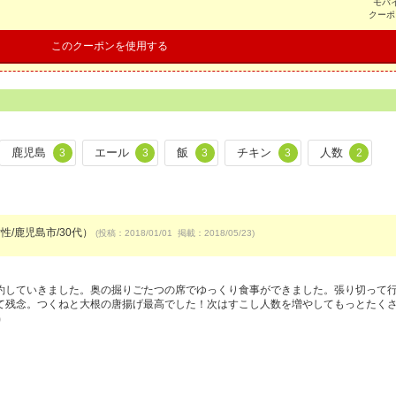
モバ
クーポ
このクーポンを使用する
鹿児島
エール
飯
チキン
人数
3
3
3
3
2
性/鹿児島市/30代）
(投稿：2018/01/01 掲載：2018/05/23)
約していきました。奥の掘りごたつの席でゆっくり食事ができました。張り切って
て残念。つくねと大根の唐揚げ最高でした！次はすこし人数を増やしてもっとたく
7）