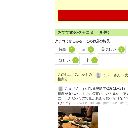
おすすめのクチコミ （
6
件）
クチコミからみる、このお店の特長
焼鳥
店
美味しい
4
4
3
嬉しい
米
2
2
このお店・スポットの
ミント さん （女
推薦者
こま
さん （女性/鹿児島市/20代/Lv.21）
焼鳥が食べたい！でも個室がいいと思い、予
に、二人だったので量があまり食べられなく
たいです！
（投稿:2020/12/04 掲載：2020/12/0