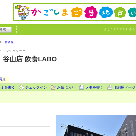
ようこそ！
ゲスト
さん
居酒屋
 インショクラボ
谷山店 飲食LABO
写真
コミを書く
チェックイン
お気に入り
メモを書く
印刷用ページ