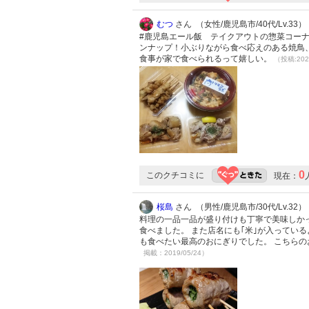
むつ
さん （女性/鹿児島市/40代/Lv.33）
#鹿児島エール飯 テイクアウトの惣菜コー
ンナップ！小ぶりながら食べ応えのある焼鳥
食事が家で食べられるって嬉しい。
（投稿:202
0
このクチコミに
現在：
桜島
さん （男性/鹿児島市/30代/Lv.32）
料理の一品一品が盛り付けも丁寧で美味しか
食べました。 また店名にも｢米｣が入ってい
も食べたい最高のおにぎりでした。 こちら
掲載：2019/05/24）