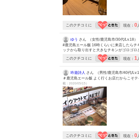
0
このクチコミに
現在：
ゆう
さん （女性/鹿児島市/30代/Lv.18）
#鹿児島エール飯 16時くらいに来店したら
ックから取り出すと大きなチキンがゴロゴロ
1
このクチコミに
現在：
吟遊詩人
さん （男性/鹿児島市/40代/Lv.
＃鹿児島エール飯 よく行くお店だからこそ
載：2020/05/15）
0
このクチコミに
現在：