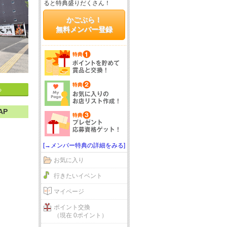
ると特典盛りだくさん！
かごぶら！
無料メンバー登録
る
AP
[→メンバー特典の詳細をみる]
お気に入り
行きたいイベント
マイページ
ポイント交換
（現在 0ポイント）