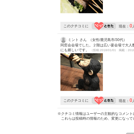
0
このクチコミに
現在：
ミント さん （女性/鹿児島市/30代）
同窓会会場でした。２階は広い宴会場で大人
にも嬉しいです。
（投稿:2018/01/01 掲載：2018
0
このクチコミに
現在：
※クチコミ情報はユーザーの主観的なコメント
これらは投稿時の情報のため、変更になって