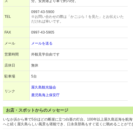
ス
分。安房港より車で約70分。
0997-43-5900
TEL
※お問い合わせの際は「かごぶら！を見た」とお伝えいた
だければ幸いです。
FAX
0997-43-5905
メール
メールを送る
営業時間
外観見学自由です
店休日
無休
駐車場
5台
屋久島観光協会
リンク
鹿児島海上保安庁
お店・スポットからのメッセージ
いなか浜から車で5分ほどの断崖に立つ白亜の灯台。100年以上屋久島近海を航
へと続く屋久島らしい風景も堪能でき、口永良部島もすぐ近くに眺めることがで