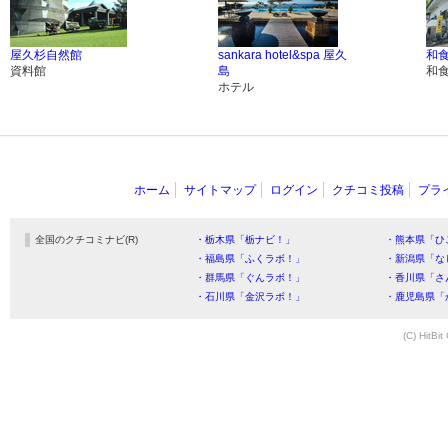
屋久杉自然館
sankara hotel&spa 屋久
和
資料館
島
和
ホテル
ホーム
サイトマップ
ログイン
クチコミ投稿
プラ
全国のクチコミナビ(R)
・栃木県「栃ナビ！」
・熊本県「ひ
・福島県「ふくラボ！」
・新潟県「な
・群馬県「ぐんラボ！」
・香川県「さ
・石川県「金沢ラボ！」
・鹿児島県「
(C) HitBit