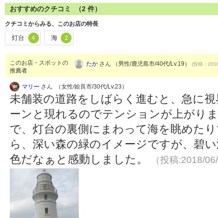
おすすめのクチコミ （
2
件）
クチコミからみる、このお店の特長
灯台
海
4
2
このお店・スポットの
たか
さん （男性/鹿児島市/40代/Lv.19）
(投稿：2018
推薦者
マリー
さん （女性/姶良市/30代/Lv.23）
未舗装の道路をしばらく進むと、急に視
ーンと現れるのでテンションが上がりま
で、灯台の裏側にまわって海を眺めたり
ら、深い森の緑のイメージですが、碧い
色だなぁと感動しました。
（投稿:2018/06