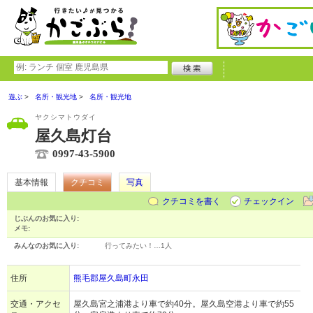
遊ぶ
名所・観光地
名所・観光地
ヤクシマトウダイ
屋久島灯台
0997-43-5900
基本情報
クチコミ
写真
クチコミを書く
チェックイン
じぶんのお気に入り:
メモ:
みんなのお気に入り:
行ってみたい！…
1人
住所
熊毛郡屋久島町永田
交通・アクセ
屋久島宮之浦港より車で約40分。屋久島空港より車で約55