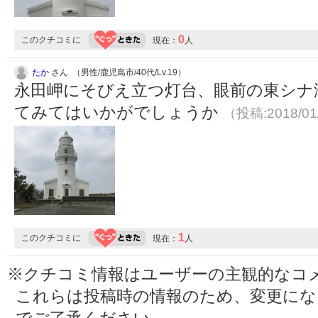
0
このクチコミに
現在：
人
たか
さん （男性/鹿児島市/40代/Lv.19）
永田岬にそびえ立つ灯台、眼前の東シナ
てみてはいかがでしょうか
（投稿:2018/01
1
このクチコミに
現在：
人
※クチコミ情報はユーザーの主観的なコ
これらは投稿時の情報のため、変更に
でご了承ください。