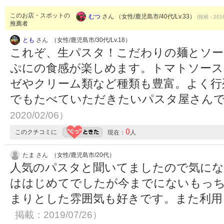
このお店・スポットの
むつ
さん （女性/鹿児島市/40代/Lv.33）
(投稿：2018
推薦者
とも
さん （女性/鹿児島市/30代/Lv.18）
これぞ、生パスタ！こだわりの麺とソー
ぷにの食感が楽しめます。トマトソース
ゼやクリーム類など種類も豊富。よく行
でもたべていただきたいパスタ屋さん
2020/02/06）
0
このクチコミに
現在：
人
たま さん （女性/鹿児島市/20代）
人気のパスタと聞いてましたので気にな
ははじめてでしたが今までにないもっ
まりとした雰囲気も好きです。また利
掲載：2019/07/26）