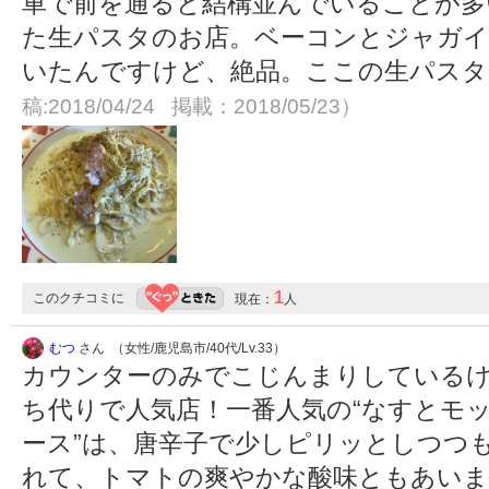
車で前を通ると結構並んでいることが多
た生パスタのお店。ベーコンとジャガ
いたんですけど、絶品。ここの生パス
稿:2018/04/24 掲載：2018/05/23）
1
このクチコミに
現在：
人
むつ
さん （女性/鹿児島市/40代/Lv.33）
カウンターのみでこじんまりしている
ち代りで人気店！一番人気の“なすとモ
ース”は、唐辛子で少しピリッとしつつ
れて、トマトの爽やかな酸味ともあいま