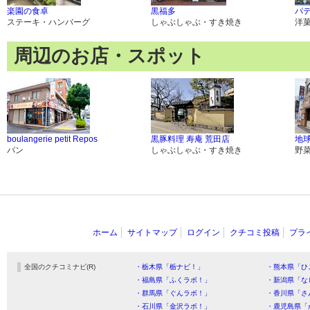
楽園の食卓
黒福多
パ
ステーキ・ハンバーグ
しゃぶしゃぶ・すき焼き
洋
周辺のお店・スポット
boulangerie petit Repos
黒豚料理 寿庵 荒田店
地球
パン
しゃぶしゃぶ・すき焼き
野
ホーム
サイトマップ
ログイン
クチコミ投稿
プラ
全国のクチコミナビ(R)
・栃木県「栃ナビ！」
・熊本県「ひ
・福島県「ふくラボ！」
・新潟県「な
・群馬県「ぐんラボ！」
・香川県「さ
・石川県「金沢ラボ！」
・鹿児島県「