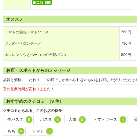
オススメ
トマトの実のトマトソース
760円
ツナのペペロンチーノ
790円
ホウレンソウとベーコンの冷製パスタ
800円
お店・スポットからのメッセージ
品質と価格にこだわり、この店でしか食べられないものをお召し上がりいただけ
夜の営業時間が変わりました！
おすすめのクチコミ （
9
件）
クチコミからみる、このお店の特長
生パスタ
パスタ
人気
トマトソース
8
8
5
4
もち
トマト
4
3