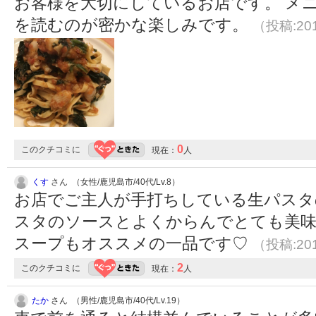
お客様を大切にしているお店です。 メ
を読むのが密かな楽しみです。
（投稿:201
0
このクチコミに
現在：
人
くす
さん （女性/鹿児島市/40代/Lv.8）
お店でご主人が手打ちしている生パスタ
スタのソースとよくからんでとても美味
スープもオススメの一品です♡
（投稿:201
2
このクチコミに
現在：
人
たか
さん （男性/鹿児島市/40代/Lv.19）