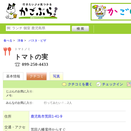
食べる
洋食
パスタ・ピザ
トマトノミ
トマトの実
099-250-4433
基本情報
クチコミ
写真
クチコミを書く
チェックイン
じぶんのお気に入り:
メモ:
みんなのお気に入り:
行ってみたい！…
2人
住所
鹿児島市荒田1-41-9
交通・アクセ
荒田八幡電停からすぐ