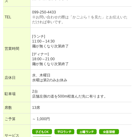
ス
099-250-4433
TEL
※お問い合わせの際は「かごぶら！を見た」とお伝えいた
だければ幸いです。
[ランチ]
11:00～14:30
麺が無くなり次第終了
営業時間
[ディナー]
18:00～21:00
麺が無くなり次第終了
水、木曜日
店休日
水曜は第2のみお休み
2台
駐車場
店舗左側の道を500m程進んだ先に有ります。
席数
13席
ご予算
～ 1,000円
サービス