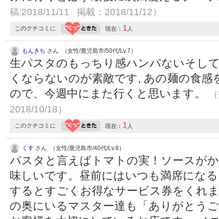
稿:2018/11/11 掲載：2018/11/12）
1
このクチコミに
現在：
人
もんきち
さん （女性/鹿児島市/50代/Lv.7）
生パスタのもっちり感ハンパないそして
くならないのが素敵です, あの麺の食
ので、今週中にまた行くと思います。
（
2018/10/18）
1
このクチコミに
現在：
人
くす
さん （女性/鹿児島市/40代/Lv.8）
パスタと言えばトマトの実！ソースが
味しいです。昼前にはいつも満席になる
するとすごくお得なサービス券をくれま
の奥にいるマスター達も「ありがとうご