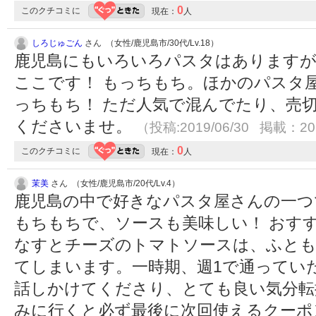
0
このクチコミに
現在：
人
しろじゅごん
さん （女性/鹿児島市/30代/Lv.18）
鹿児島にもいろいろパスタはありますが
ここです！ もっちもち。ほかのパスタ
っちもち！ ただ人気で混んでたり、売
くださいませ。
（投稿:2019/06/30 掲載：201
0
このクチコミに
現在：
人
茉美
さん （女性/鹿児島市/20代/Lv.4）
鹿児島の中で好きなパスタ屋さんの一つ
もちもちで、ソースも美味しい！ おす
なすとチーズのトマトソースは、ふと
てしまいます。一時期、週1で通ってい
話しかけてくださり、とても良い気分転
みに行くと必ず最後に次回使えるクー