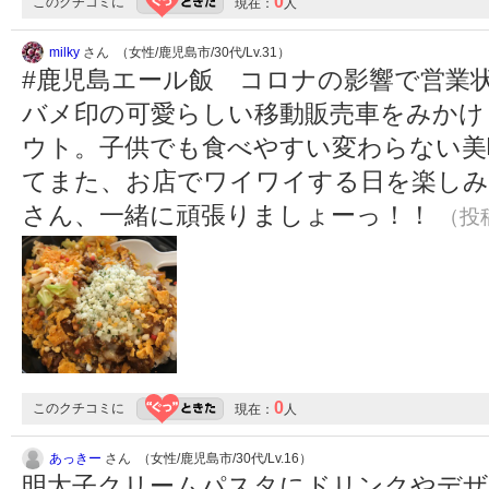
0
このクチコミに
現在：
人
milky
さん （女性/鹿児島市/30代/Lv.31）
#鹿児島エール飯 コロナの影響で営業
バメ印の可愛らしい移動販売車をみかけ
ウト。子供でも食べやすい変わらない美
てまた、お店でワイワイする日を楽し
さん、一緒に頑張りましょーっ！！
（投稿
0
このクチコミに
現在：
人
あっきー
さん （女性/鹿児島市/30代/Lv.16）
明太子クリームパスタにドリンクやデザ