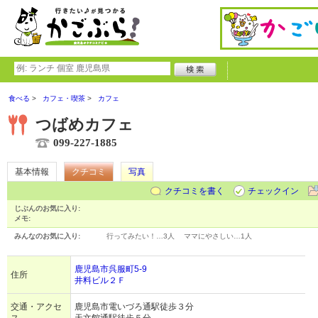
食べる
カフェ・喫茶
カフェ
つばめカフェ
099-227-1885
基本情報
クチコミ
写真
クチコミを書く
チェックイン
じぶんのお気に入り:
メモ:
みんなのお気に入り:
行ってみたい！…
3人
ママにやさしい…
1人
鹿児島市呉服町5-9
住所
井料ビル２Ｆ
交通・アクセ
鹿児島市電いづろ通駅徒歩３分