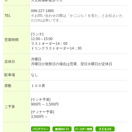
ス
天文館通駅徒歩５分
099-227-1885
TEL
※お問い合わせの際は「かごぶら！を見た」とお伝えいた
だければ幸いです。
[ランチ]
11:00～15:00
営業時間
ラストオーダー14：00
ドリンクラストオーダー14：30
月曜日
店休日
月曜日が祝祭日の場合は営業、翌日火曜日が定休日
駐車場
なし
席数
１００席
[ランチ予算]
900円 ～ 1,500円
ご予算
[ディナー予算]
3,500円 ～