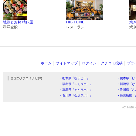
地鶏とお肴 晴レ屋
HIGH LINE
焼き
和洋全般
レストラン
焼
ホーム
サイトマップ
ログイン
クチコミ投稿
プラ
全国のクチコミナビ(R)
・栃木県「栃ナビ！」
・熊本県「ひ
・福島県「ふくラボ！」
・新潟県「な
・群馬県「ぐんラボ！」
・香川県「さ
・石川県「金沢ラボ！」
・鹿児島県「
(C) HitBit