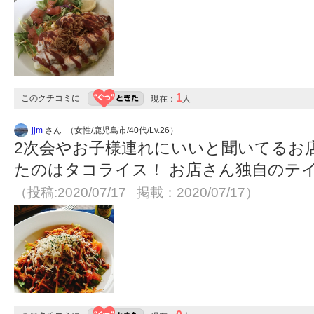
1
このクチコミに
現在：
人
jjm
さん （女性/鹿児島市/40代/Lv.26）
2次会やお子様連れにいいと聞いてるお店
たのはタコライス！ お店さん独自のテ
（投稿:2020/07/17 掲載：2020/07/17）