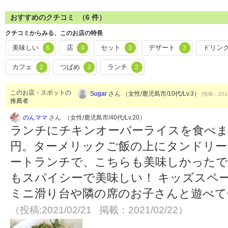
おすすめのクチコミ （
6
件）
クチコミからみる、このお店の特長
美味しい
店
セット
デザート
ドリン
6
4
3
3
カフェ
つばめ
ランチ
2
2
2
このお店・スポットの
Sugar
さん （女性/鹿児島市/10代/Lv.3）
(投稿：2018
推薦者
のんママ
さん （女性/鹿児島市/40代/Lv.20）
ランチにチキンオーバーライスを食べまし
円。ターメリックご飯の上にタンドリ
ートランチで、こちらも美味しかったで
もスパイシーで美味しい！ キッズスペ
ミニ滑り台や隣の席のお子さんと遊べて
（投稿:2021/02/21 掲載：2021/02/22）