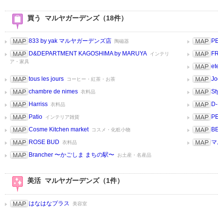
買う マルヤガーデンズ（18件）
833 by yak マルヤガーデンズ店
P
陶磁器
D&DEPARTMENT KAGOSHIMA by MARUYA
F
インテリ
ア・家具
et
tous les jours
Jo
コーヒー・紅茶・お茶
chambre de nimes
St
衣料品
Harriss
D-
衣料品
Patio
PE
インテリア雑貨
Cosme Kitchen market
B
コスメ・化粧小物
ROSE BUD
マ
衣料品
Brancher 〜かごしま まちの駅〜
お土産・名産品
美活 マルヤガーデンズ（1件）
はなはなプラス
美容室