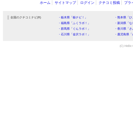
ホーム
サイトマップ
ログイン
クチコミ投稿
プラ
全国のクチコミナビ(R)
・栃木県「栃ナビ！」
・熊本県「ひ
・福島県「ふくラボ！」
・新潟県「な
・群馬県「ぐんラボ！」
・香川県「さ
・石川県「金沢ラボ！」
・鹿児島県「
(C) HitBit