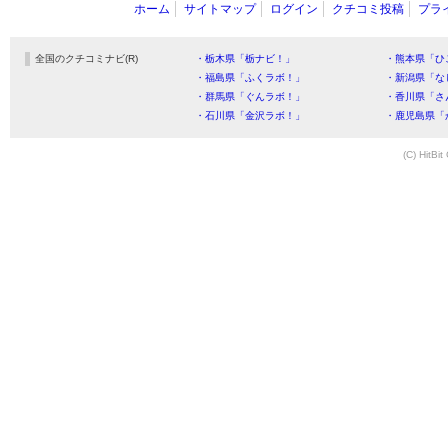
ホーム
サイトマップ
ログイン
クチコミ投稿
プラ
全国のクチコミナビ(R)
・栃木県「栃ナビ！」
・熊本県「ひ
・福島県「ふくラボ！」
・新潟県「な
・群馬県「ぐんラボ！」
・香川県「さ
・石川県「金沢ラボ！」
・鹿児島県「
(C) HitBit