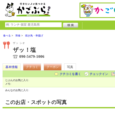
食べる
和食
焼き鳥・串揚げ
ザッ シオ
ザッ！塩
090-5479-1006
基本情報
クチコミ
クーポン
写真
クチコミを書く
チェックイン
じぶんのお気に入り:
メモ:
みんなのお気に入り:
このお店・スポットの写真