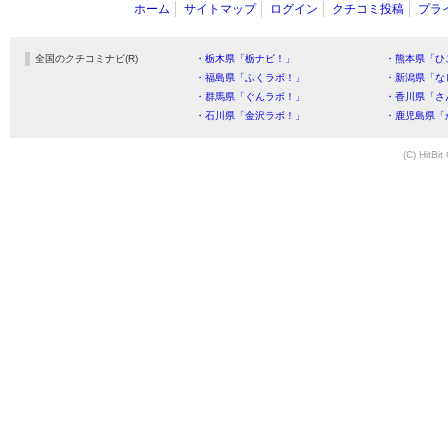
ホーム
サイトマップ
ログイン
クチコミ投稿
プラ
全国のクチコミナビ(R)
・栃木県「栃ナビ！」
・熊本県「ひ
・福島県「ふくラボ！」
・新潟県「な
・群馬県「ぐんラボ！」
・香川県「さ
・石川県「金沢ラボ！」
・鹿児島県「
(C) HitBit