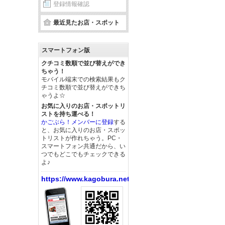
登録情報確認
最近見たお店・スポット
スマートフォン版
クチコミ数順で並び替えができ
ちゃう！
モバイル端末での検索結果もク
チコミ数順で並び替えができち
ゃうよ☆
お気に入りのお店・スポットリ
ストを持ち運べる！
かごぶら！メンバーに登録
する
と、お気に入りのお店・スポッ
トリストが作れちゃう。PC・
スマートフォン共通だから、い
つでもどこでもチェックできる
よ♪
https://www.kagobura.net/