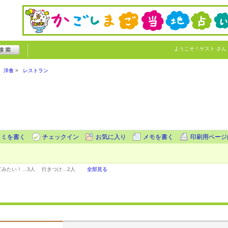
ようこそ！
ゲスト
さん
洋食
レストラン
コミを書く
チェックイン
お気に入り
メモを書く
印刷用ページ
てみたい！…
3人
行きつけ…
2人
全部見る