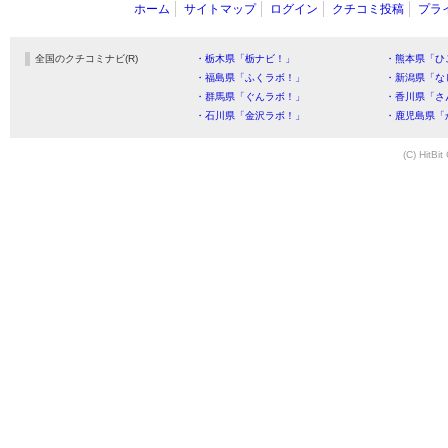
ホーム
サイトマップ
ログイン
クチコミ投稿
プラ
全国のクチコミナビ(R)
・栃木県「栃ナビ！」
・熊本県「ひ
・福島県「ふくラボ！」
・新潟県「な
・群馬県「ぐんラボ！」
・香川県「さ
・石川県「金沢ラボ！」
・鹿児島県「
(C) HitBit