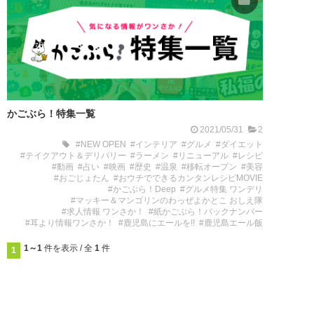
かごぶら！特集一覧
2021/05/31
2
#NEW OPEN
#インテリア
#グルメ
#ダイエット
#テイクアウト＆デリバリー
#ラーメン
#リニューアル
#レシピ
#動画
#占い
#映画
#歴史
#温泉
#移転オープン
#美容
#おごじょたん
#おウチでできるカンタンレシピMOVIE
#かごぶら！Deep
#グルメ特集 ワンデリ
#マッキー＆マンゴリンのわっぜよかとこ おしえ隊
#求人情報 ワンさか！
#紙かごぶら！バックナンバー
#耳より情報ワンさか！
#鹿児島にエールを!!
#鹿児島エール飯
1～1
件を表示 / 全
1
件
1