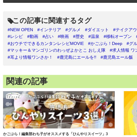
この記事に関連するタグ
#NEW OPEN
#インテリア
#グルメ
#ダイエット
#テイクア
#レシピ
#動画
#占い
#映画
#歴史
#温泉
#移転オープン
#おウチでできるカンタンレシピMOVIE
#かごぶら！Deep
#グ
#マッキー＆マンゴリンのわっぜよかとこ おしえ隊
#求人情報 ワ
#耳より情報ワンさか！
#鹿児島にエールを!!
#鹿児島エール飯
関連の記事
かごぶら！編集部わち子がオススメする「ひんやりスイーツ」3