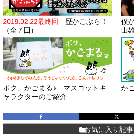
2019.02.22最終回
歴かごぶら！
僕が
（全７回）
山
ボク、かごまる♪ マスコットキ
か
ャラクターのご紹介
お気に入り記事