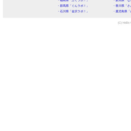
・福島県「ふくラボ！」
・新潟県「な
・群馬県「ぐんラボ！」
・香川県「さ
・石川県「金沢ラボ！」
・鹿児島県「
(C) HitBit