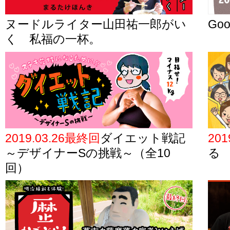
ヌードルライター山田祐一郎がい
Go
く 私福の一杯。
2019.03.26最終回
ダイエット戦記
201
～デザイナーSの挑戦～（全10
る
回）