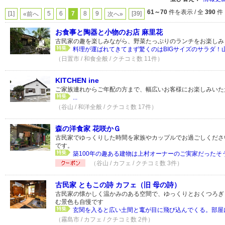
61～70
件を表示 / 全
390
件
[1]
5
6
7
8
9
[39]
«前へ
次へ»
お食事と陶器と小物のお店 麻里花
古民家の趣を楽しみながら、野菜たっぷりのランチをお楽しみ
料理が運ばれてきてまず驚くのはBIGサイズのサラダ！山
（日置市 / 和食全般 / クチコミ数 11件）
KITCHEN ine
ご家族連れからご年配の方まで、幅広いお客様にお楽しみいた
...
（谷山 / 和洋全般 / クチコミ数 17件）
森の洋食家 花咲かＧ
古民家でゆっくりした時間を家族やカップルでお過ごしくださ
です。
築100年の趣ある建物は上村オーナーのご実家だったそう
（谷山 / カフェ / クチコミ数 3件）
古民家 ともこの詩 カフェ（旧 母の詩）
古民家の懐かしく温かみのある空間で、ゆっくりとおくつろぎ
む景色も自慢です
玄関を入ると広い土間と竃が目に飛び込んでくる。部屋に
（霧島市 / カフェ / クチコミ数 2件）