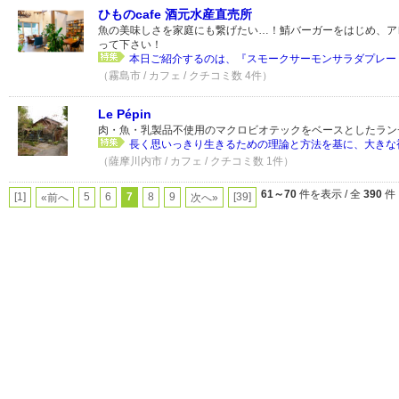
ひものcafe 酒元水産直売所
魚の美味しさを家庭にも繋げたい…！鯖バーガーをはじめ、ア
って下さい！
本日ご紹介するのは、『スモークサーモンサラダプレート
（霧島市 / カフェ / クチコミ数 4件）
Le Pépin
肉・魚・乳製品不使用のマクロビオテックをベースとしたラン
長く思いっきり生きるための理論と方法を基に、大きな視
（薩摩川内市 / カフェ / クチコミ数 1件）
61～70
件を表示 / 全
390
件
[1]
5
6
7
8
9
[39]
«前へ
次へ»