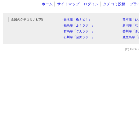
ホーム
サイトマップ
ログイン
クチコミ投稿
プラ
全国のクチコミナビ(R)
・栃木県「栃ナビ！」
・熊本県「ひ
・福島県「ふくラボ！」
・新潟県「な
・群馬県「ぐんラボ！」
・香川県「さ
・石川県「金沢ラボ！」
・鹿児島県「
(C) HitBit