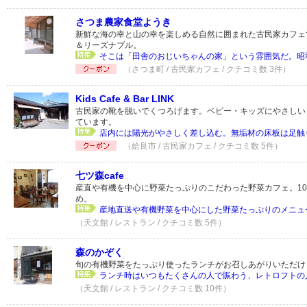
さつま農家食堂ようき
新鮮な海の幸と山の幸を楽しめる自然に囲まれた古民家カフェ
＆リーズナブル。
そこは「田舎のおじいちゃんの家」という雰囲気だ。昭和2
（さつま町 / 古民家カフェ / クチコミ数 3件）
Kids Cafe & Bar LINK
古民家の靴を脱いでくつろげます。ベビー・キッズにやさしい
ています。
店内には陽光がやさしく差し込む。無垢材の床板は足触り
（姶良市 / 古民家カフェ / クチコミ数 5件）
七ツ森cafe
産直や有機を中心に野菜たっぷりのこだわった野菜カフェ。1
め。
産地直送や有機野菜を中心にした野菜たっぷりのメニュー
（天文館 / レストラン / クチコミ数 5件）
森のかぞく
旬の有機野菜をたっぷり使ったランチがお召しあがりいただけ
ランチ時はいつもたくさんの人で賑わう、レトロフトの人
（天文館 / レストラン / クチコミ数 10件）