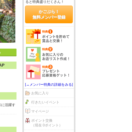
ると特典盛りだくさん！
かごぶら！
無料メンバー登録
る
AP
[→メンバー特典の詳細をみる]
お気に入り
行きたいイベント
末に活躍す
マイページ
ポイント交換
（現在 0ポイント）