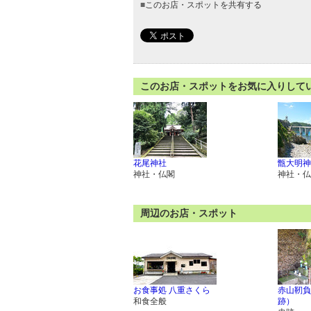
■
このお店・スポットを共有する
このお店・スポットをお気に入りして
花尾神社
甑大明神
神社・仏閣
神社・仏
周辺のお店・スポット
お食事処 八重さくら
赤山靭負
和食全般
跡）