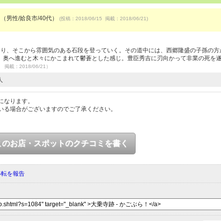
 （男性/姶良市/40代）
(投稿：2018/06/15 掲載：2018/06/21)
あり、そこから雰囲気のある石段を登っていく。その道中には、西郷隆盛の子孫の方
。奥へ進むと木々にかこまれて鬱蒼とした感じ。豊臣秀吉に刃向かって非業の死を
5 掲載：2018/06/21）
人
になります。
いる場合がございますのでご了承ください。
このお店・スポットのクチコミを書く
移転を報告