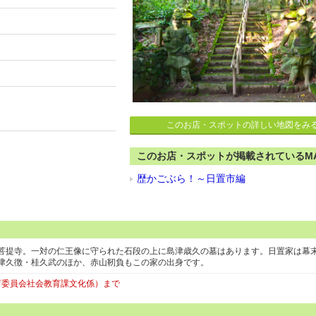
このお店・スポットの詳しい地図をみ
このお店・スポットが掲載されているM
歴かごぶら！～日置市編
菩提寺。一対の仁王像に守られた石段の上に島津歳久の墓はあります。日置家は幕
津久徴・桂久武のほか、赤山靭負もこの家の出身です。
市教育委員会社会教育課文化係）まで