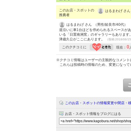
このお店・スポットの
はるまわげ さん
推薦者
はるまわげ さん （男性/姶良市/40代）
道沿いに車1台ほどを停められるスペースが
いる「日置南洲窯」のギャラリーもあります
津歳久公がここにあります。
（投稿:2018/06/1
0
このクチコミに
現在：
※クチコミ情報はユーザーの主観的なコメント
これらは投稿時の情報のため、変更になって
このお店・スポットの情報変更や閉店・
お店・スポット情報をブログにはる