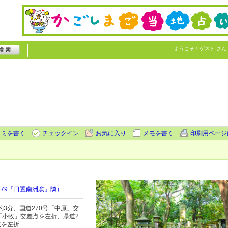
ようこそ！
ゲスト
さん
コミを書く
チェックイン
お気に入り
メモを書く
印刷用ページ
679「日置南洲窯」隣）
3分、国道270号「中原」交
「小牧」交差点を左折、県道2
点を左折