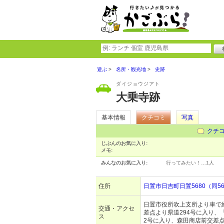
遊ぶ
名所・観光地
史跡
ダイジョウジアト
大乗寺跡
基本情報
クチコミ
写真
クチ
じぶんのお気に入り:
メモ:
みんなのお気に入り:
行ってみたい！…
1人
住所
日置市日吉町日置5680（同5
日置市役所吹上支所より車で約
交通・アクセ
差点より県道294号に入り、
ス
2号に入り、森田商店前交差