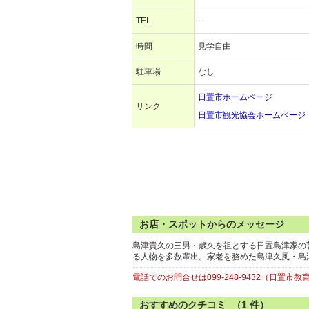
TEL
-
時間
見学自由
駐車場
なし
日置市ホームページ
リンク
日置市観光協会ホームページ
お店・スポットからのメッセージ
島津貴久の三男・歳久を祖とする日置島津家の
る人物を多数輩出。家老を務めた島津久風・島
電話でのお問合せは099-248-9432（日置
おすすめのクチコミ （
1
件）