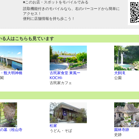
■
このお店・スポットをモバイルでみる
読取機能付きのモバイルなら、右のバーコードから簡単に
アクセス！
便利に店舗情報を持ち歩こう！
いる人はこちらも見ています
・甑大明神橋
古民家食堂 東風ー
犬飼滝
閣
KOCHI-
公園
古民家カフェ
松家
の墓（桂山寺
園林寺跡
うどん・そば
史跡