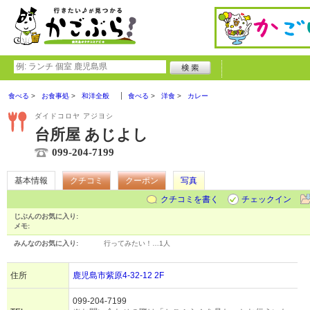
食べる
お食事処
和洋全般
食べる
洋食
カレー
ダイドコロヤ アジヨシ
台所屋 あじよし
099-204-7199
基本情報
クチコミ
クーポン
写真
クチコミを書く
チェックイン
じぶんのお気に入り:
メモ:
みんなのお気に入り:
行ってみたい！…
1人
住所
鹿児島市紫原4-32-12 2F
099-204-7199