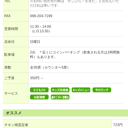
TEL
※お問い合わせの際は「かごぶら！を見た」とお伝えいた
だければ幸いです。
FAX
099-204-7199
11:30～14:00
営業時間
（L.O.13:30）
店休日
日曜日
2台 ＊近くにコインパーキング（飲食される方は1時間無
駐車場
料）もあります。
席数
全30席（カウンター3席）
ご予算
350円 ～
サービス
オススメ
チキン南蛮定食
723円