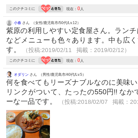
0
このクチコミに
現在：
人
小春
さん （女性/鹿児島市/50代/Lv.12）
紫原の利用しやすい定食屋さん。ランチ
などメニューも色々あります。中も広く
す。
（投稿:2019/02/11 掲載：2019/02/12）
0
このクチコミに
現在：
人
オダリン
さん （男性/鹿児島市/40代/Lv.5）
何を食べてもリーズナブルなのに美味い
リンクがついて、たったの550円!! な
ーな一品です。
（投稿:2018/02/07 掲載：201