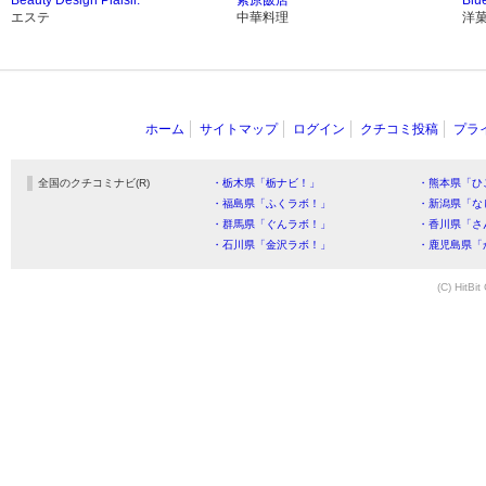
エステ
中華料理
洋
ホーム
サイトマップ
ログイン
クチコミ投稿
プラ
全国のクチコミナビ(R)
・栃木県「栃ナビ！」
・熊本県「ひ
・福島県「ふくラボ！」
・新潟県「な
・群馬県「ぐんラボ！」
・香川県「さ
・石川県「金沢ラボ！」
・鹿児島県「
(C) HitBit