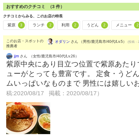
おすすめのクチコミ （
3
件）
クチコミからみる、このお店の特長
紫原
ランチ
利用
うどん
メニュー
3
2
2
2
2
このお店・スポットの
オダリン
さん （男性/鹿児島市/40代/Lv.5）
(投稿：2
推薦者
jjm
さん （女性/鹿児島市/40代/Lv.26）
紫原中央にあり目立つ位置で紫原あたり
ューがとっても豊富です。 定食・うど
ムいっぱいなものまで 男性には嬉しい
稿:2020/08/17 掲載：2020/08/17）