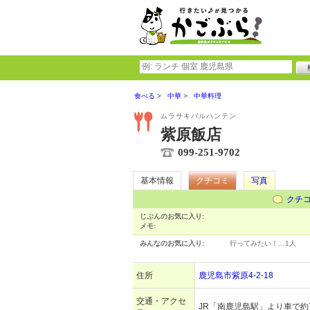
食べる
中華
中華料理
ムラサキバルハンテン
紫原飯店
099-251-9702
基本情報
クチコミ
写真
クチ
じぶんのお気に入り:
メモ:
みんなのお気に入り:
行ってみたい！…
1人
住所
鹿児島市紫原4-2-18
交通・アクセ
JR「南鹿児島駅」より車で約