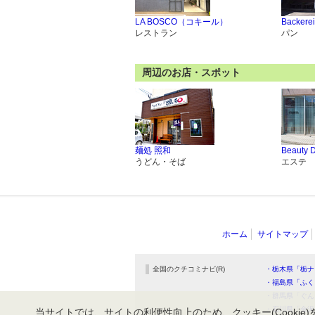
LA BOSCO（コキール）
Backer
レストラン
パン
周辺のお店・スポット
麺処 照和
Beauty D
うどん・そば
エステ
ホーム
サイトマップ
全国のクチコミナビ(R)
・栃木県「栃ナ
・福島県「ふく
・群馬県「ぐん
・石川県「金沢
当サイトでは、サイトの利便性向上のため、クッキー(Cookie)