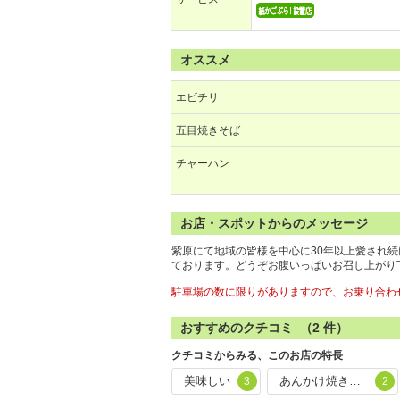
オススメ
エビチリ
五目焼きそば
チャーハン
お店・スポットからのメッセージ
紫原にて地域の皆様を中心に30年以上愛され
ております。どうぞお腹いっぱいお召し上がり
駐車場の数に限りがありますので、お乗り合わ
おすすめのクチコミ （
2
件）
クチコミからみる、このお店の特長
美味しい
あんかけ焼きそば
3
2