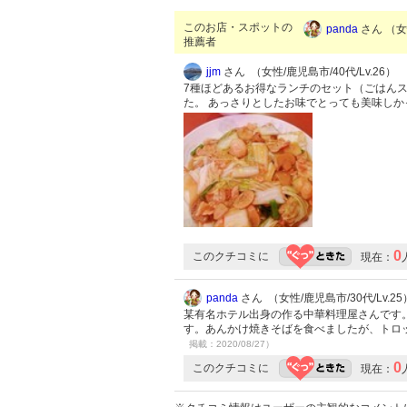
このお店・スポットの
panda
さん （女性
推薦者
jjm
さん （女性/鹿児島市/40代/Lv.26）
7種ほどあるお得なランチのセット（ごはんス
た。 あっさりとしたお味でとっても美味し
0
このクチコミに
現在：
panda
さん （女性/鹿児島市/30代/Lv.25
某有名ホテル出身の作る中華料理屋さんです
す。あんかけ焼きそばを食べましたが、トロ
掲載：2020/08/27）
0
このクチコミに
現在：