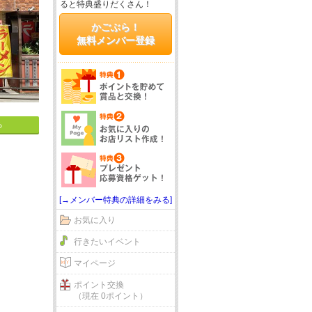
ると特典盛りだくさん！
かごぶら！
無料メンバー登録
る
[→メンバー特典の詳細をみる]
お気に入り
行きたいイベント
マイページ
ポイント交換
（現在 0ポイント）