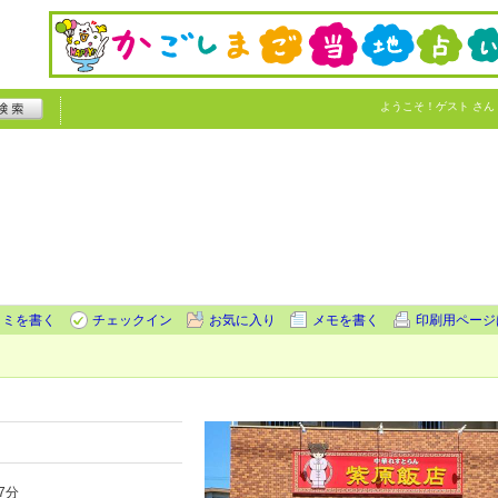
ようこそ！
ゲスト
さん
コミを書く
チェックイン
お気に入り
メモを書く
印刷用ページ
7分