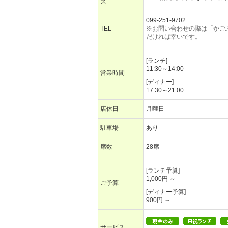
ス
099-251-9702
TEL
※お問い合わせの際は「かご
だければ幸いです。
[ランチ]
11:30～14:00
営業時間
[ディナー]
17:30～21:00
店休日
月曜日
駐車場
あり
席数
28席
[ランチ予算]
1,000円 ～
ご予算
[ディナー予算]
900円 ～
サービス