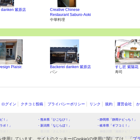
ei danken 紫原店
Creative Chinese
Restaurant Saburo-Aoki
中華料理
esign Plaisir.
Backerei danken 紫原店
すし匠 紫陽花
パン
寿司
ログイン
クチコミ投稿
プライバシーポリシー
リンク
規約
運営会社
か
ビ！」
・熊本県「ひごなび！」
・静岡県「静岡ナビっち！」
ラボ！」
・新潟県「なじらぼ！」
・岐阜県「ギフコミ！」
ラボ！」
・香川県「さんラボ！」
・神奈川県「湘南ナビ！」
ラボ！」
・鹿児島県「かごぶら！」
・埼玉県北部地域「彩北なび
を使用しています。サイトのクッキー(Cookie)の使用に関しては、「
プ