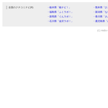
全国のクチコミナビ(R)
・栃木県「栃ナビ！」
・熊本県「ひ
・福島県「ふくラボ！」
・新潟県「な
・群馬県「ぐんラボ！」
・香川県「さ
・石川県「金沢ラボ！」
・鹿児島県「
(C) HitBit