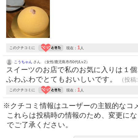
1
このクチコミに
現在：
人
こうちゃん
さん （女性/鹿児島市/50代/Lv.2）
スイーツのお店で私のお気に入りは１個
ふわふわでとてもおいしいです。
（投稿:2
1
このクチコミに
現在：
人
※クチコミ情報はユーザーの主観的なコ
これらは投稿時の情報のため、変更に
でご了承ください。