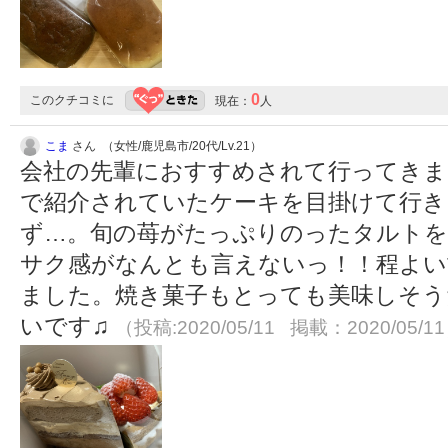
0
このクチコミに
現在：
人
こま
さん （女性/鹿児島市/20代/Lv.21）
会社の先輩におすすめされて行ってきま
で紹介されていたケーキを目掛けて行き
ず…。旬の苺がたっぷりのったタルトを
サク感がなんとも言えないっ！！程よい
ました。焼き菓子もとっても美味しそう
いです♫
（投稿:2020/05/11 掲載：2020/05/1