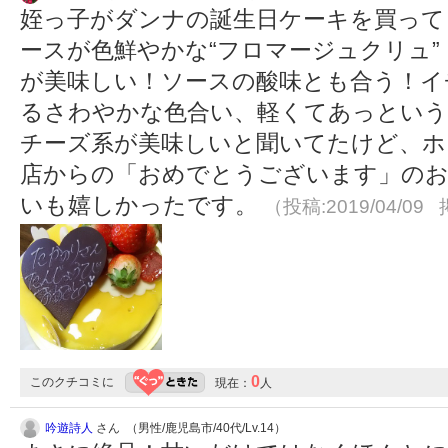
姪っ子がダンナの誕生日ケーキを買って
ースが色鮮やかな“フロマージュクリュ
が美味しい！ソースの酸味とも合う！イ
るさわやかな色合い、軽くてあっという
チーズ系が美味しいと聞いてたけど、ホ
店からの「おめでとうございます」のお
いも嬉しかったです。
（投稿:2019/04/09 
0
このクチコミに
現在：
人
吟遊詩人
さん （男性/鹿児島市/40代/Lv.14）