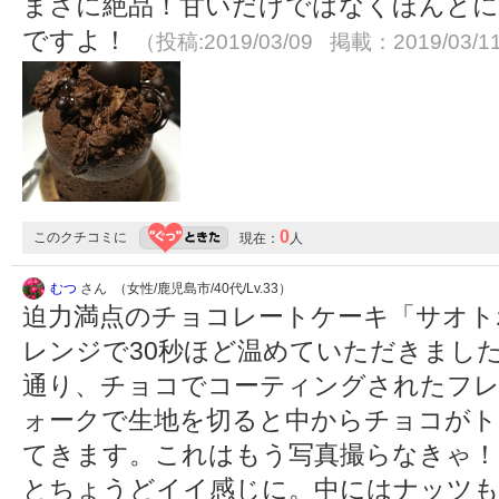
まさに絶品！甘いだけではなくほんとに
ですよ！
（投稿:2019/03/09 掲載：2019/03/1
0
このクチコミに
現在：
人
むつ
さん （女性/鹿児島市/40代/Lv.33）
迫力満点のチョコレートケーキ「サオト
レンジで30秒ほど温めていただきました
通り、チョコでコーティングされたフ
ォークで生地を切ると中からチョコがト
てきます。これはもう写真撮らなきゃ！
とちょうどイイ感じに。中にはナッツも