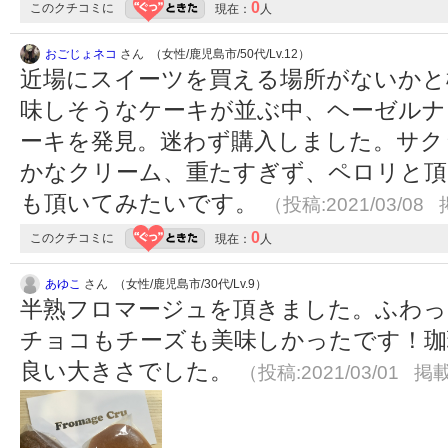
0
このクチコミに
現在：
人
おごじょネコ
さん （女性/鹿児島市/50代/Lv.12）
近場にスイーツを買える場所がないかと
味しそうなケーキが並ぶ中、ヘーゼルナ
ーキを発見。迷わず購入しました。サク
かなクリーム、重たすぎず、ペロリと頂
も頂いてみたいです。
（投稿:2021/03/08 
0
このクチコミに
現在：
人
あゆこ
さん （女性/鹿児島市/30代/Lv.9）
半熟フロマージュを頂きました。ふわっ
チョコもチーズも美味しかったです！珈
良い大きさでした。
（投稿:2021/03/01 掲載