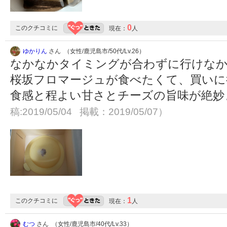
0
このクチコミに
現在：
人
ゆかりん
さん （女性/鹿児島市/50代/Lv.26）
なかなかタイミングが合わずに行けな
桜坂フロマージュが食べたくて、買いに
食感と程よい甘さとチーズの旨味が絶
稿:2019/05/04 掲載：2019/05/07）
1
このクチコミに
現在：
人
むつ
さん （女性/鹿児島市/40代/Lv.33）