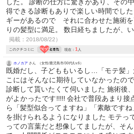
した。 診断の仕方に驚きがあり、その
得できる診断もありで楽しい時間でした
ギーがあるので それに合わせた施術を
りの髪型に満足。 数日経ちましたが、
掲載：2018/08/22）
1
このクチコミに
現在：
人
ホノカア
さん （女性/鹿児島市/30代/Lv.6）
既婚だし、子どももいるし…「モテ髪」
こにはそんなに期待していなかったの
診断して貰いたくて伺いました 施術後
がよかったです!!!!! 会社で普段あま
ら「髪型似合ってますね」「素敵ですね
を掛けられるようになりました モテっ
っての言葉だと想像してましたが、そん