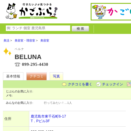
美活
美容室・理容室
美容室
ベルナ
BELUNA
099-295-4430
基本情報
クチコミ
写真
クチコミを書く
チェックイン
じぶんのお気に入り:
メモ:
みんなのお気に入り:
行ってみたい！…
1人
鹿児島市東千石町6-17
住所
T．Pビル3F