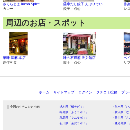
さくらじまJacob Spice
薩摩だし餃子 えぶりでい
作
カレー
餃子・点心
レ
周辺のお店・スポット
華味 蘇麻 本店
味の石燈籠 天文館店
ペ
創作和食
餃子・点心
リ
ホーム
サイトマップ
ログイン
クチコミ投稿
プラ
全国のクチコミナビ(R)
・栃木県「栃ナビ！」
・熊本県「ひ
・福島県「ふくラボ！」
・新潟県「な
・群馬県「ぐんラボ！」
・香川県「さ
・石川県「金沢ラボ！」
・鹿児島県「