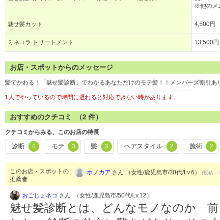
※他のメ
魅せ髪カット
4,500円
ミネコラ トリートメント
13,500
お店・スポットからのメッセージ
髪でかわる！「魅せ髪診断」でわかるあなただけのモテ髪！！メンバーズ割引あ
1人でやっているので時間に遅れると対応できない時があります。
おすすめのクチコミ （
2
件）
クチコミからみる、このお店の特長
診断
モテ
髪
ヘアスタイル
施術
4
3
3
2
2
このお店・スポットの
ホノカア
さん （女性/鹿児島市/30代/Lv.6）
(投稿：2
推薦者
おごじょネコ
さん （女性/鹿児島市/50代/Lv.12）
魅せ髪診断とは、どんなモノなのか 前