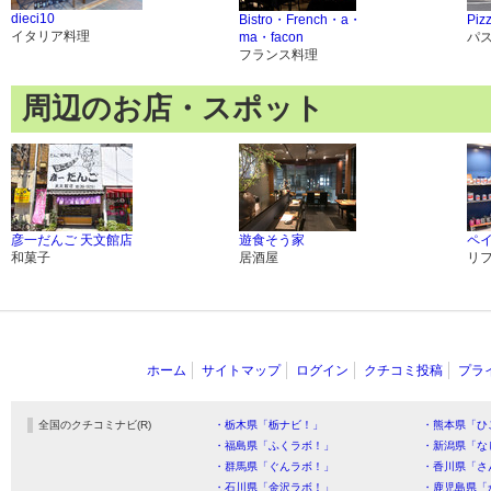
dieci10
Bistro・French・a・
Pizz
イタリア料理
ma・facon
パ
フランス料理
周辺のお店・スポット
彦一だんご 天文館店
遊食そう家
ペ
和菓子
居酒屋
リ
ホーム
サイトマップ
ログイン
クチコミ投稿
プラ
全国のクチコミナビ(R)
・栃木県「栃ナビ！」
・熊本県「ひ
・福島県「ふくラボ！」
・新潟県「な
・群馬県「ぐんラボ！」
・香川県「さ
・石川県「金沢ラボ！」
・鹿児島県「