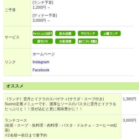
[ランチ予算]
1,200円 ～
ご予算
[ディナー予算]
3,000円 ～
サービス
ホームページ
リンク
Instagram
Facebook
オススメ
《ランチ》雲丹とイクラのスパゲティ(サラダ・スープ付き)
1,380円
Suono定番メニューです。濃厚なソースのパスタに雲丹とイクラを
たっぷりと！！混ぜ込むと更に風味豊かに！！
ランチコース
3,000円
(前菜・スープ・魚料理・肉料理・パスタ・ドルチェ・コーヒーor紅
茶)
※2名様〜前日まで要予約