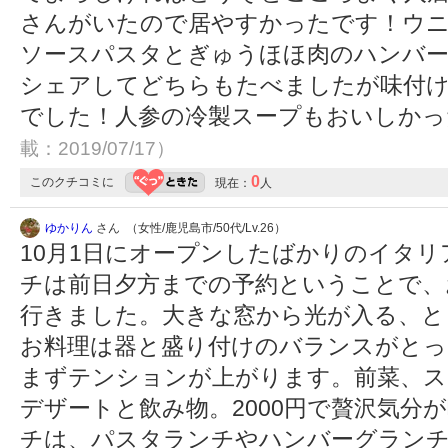
さんがいたので居やすかったです！ウ
ソースパスタとぎゅうほほ肉のハンバ
シェアしてどちらもたべましたが味付
でした！人参の冷製スープもおいしか
載：2019/07/17）
0
このクチコミに
現在：
人
ゆかりん
さん （女性/鹿児島市/50代/Lv.26）
10月1日にオープンしたばかりのイタ
チは前日夕方までの予約ということで、
行きました。大きな窓から光が入る、と
お料理は器と盛り付けのバランスがとっ
まずテンションが上がります。前菜、ス
デザートと飲み物。2000円で贅沢気分
チは、パスタランチやハンバーグラン