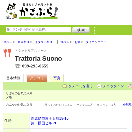
食べる
各国料理
イタリア料理
食べる
お酒
ダイニングバー
トラットリアスオーノ
Trattoria Suono
099-295-0659
基本情報
クチコミ
写真
クチコミを書く
チェックイン
じぶんのお気に入り:
メモ:
みんなのお気に入り:
行ってみたい！…
4人
ランチ…
1人
オシャレ…
1人
全部見
鹿児島市東千石町18-10
住所
第一照国ビル 2F