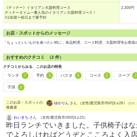
《ディナー》イタリアン大皿料理コース
2,300円
ディナータイム一番人気のイタリアン大皿料理コース！
※2名様〜前日まで要予約
お店・スポットからのメッセージ
「ちょっといいものを食べたい時に」単品料理、コース料理、大皿料理等お客様
おすすめのクチコミ （
2
件）
クチコミからみる、このお店の特長
ランチ
予約
パスタ
コース
スープ
7
3
3
2
2
子供
2
このお店・スポットの
ゆかりん
さん （女性/鹿児島市/50代/Lv.26）
(投稿：
推薦者
れいきち
さん （女性/鹿児島市/30代/Lv.23）
昨日ランチでいきました。子供椅子はな
でよろしければどうぞとこころよく入