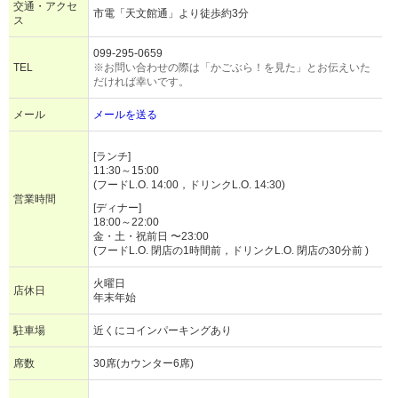
交通・アクセ
市電「天文館通」より徒歩約3分
ス
099-295-0659
TEL
※お問い合わせの際は「かごぶら！を見た」とお伝えいた
だければ幸いです。
メール
メールを送る
[ランチ]
11:30～15:00
(フードL.O. 14:00，ドリンクL.O. 14:30)
営業時間
[ディナー]
18:00～22:00
金・土・祝前日 〜23:00
(フードL.O. 閉店の1時間前，ドリンクL.O. 閉店の30分前 )
火曜日
店休日
年末年始
駐車場
近くにコインパーキングあり
席数
30席(カウンター6席)