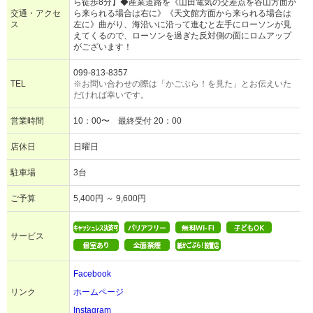
ら徒歩8分】◆産業道路を《山田電気の交差点を谷山方面か
交通・アクセ
ら来られる場合は右に》《天文館方面から来られる場合は
ス
左に》曲がり、海沿いに沿って進むと左手にローソンが見
えてくるので、ローソンを過ぎた反対側の面にロムアップ
がございます！
099-813-8357
TEL
※お問い合わせの際は「かごぶら！を見た」とお伝えいた
だければ幸いです。
営業時間
10：00〜 最終受付 20：00
店休日
日曜日
駐車場
3台
ご予算
5,400円 ～ 9,600円
サービス
Facebook
リンク
ホームページ
Instagram