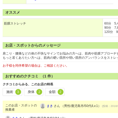
オススメ
筋膜ストレッチ
60分 5,
90分 7,
120分 9
お店・スポットからのメッセージ
肩こり・腰痛などの体の不快なサインでお悩みの方へは、筋肉や筋膜アプローチ
もっと若くありたい方へは、筋肉の硬い箇所や弱い箇所のアンバランスをストレ
お子様を同伴希望の場合は、ご相談ください。
おすすめのクチコミ （
1
件）
クチコミからみる、このお店の特長
施術
身体
金額
3
2
2
このお店・スポットの
まき
さん （男性/鹿児島市/50代/Lv.1）
(投稿：2018/
推薦者