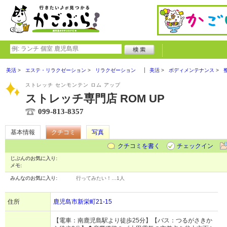
美活
エステ・リラクゼーション
リラクゼーション
美活
ボディメンテナンス
ストレッチ センモンテン ロム アップ
ストレッチ専門店 ROM UP
099-813-8357
基本情報
クチコミ
写真
クチコミを書く
チェックイン
じぶんのお気に入り:
メモ:
みんなのお気に入り:
行ってみたい！…
1人
住所
鹿児島市新栄町21-15
【電車：南鹿児島駅より徒歩25分】【バス：つるがさきか