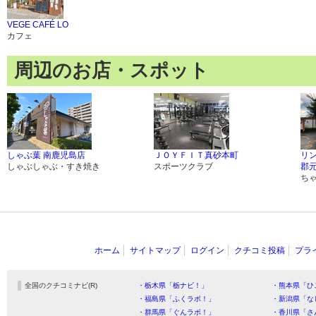
VEGE CAFÉ LO
カフェ
周辺のお店・スポット
しゃぶ葉 南鹿児島店
ＪＯＹＦＩＴ真砂本町
リ
しゃぶしゃぶ・すき焼き
スポーツクラブ
郡
ち
ホーム
サイトマップ
ログイン
クチコミ投稿
プラ
全国のクチコミナビ(R)
・栃木県「栃ナビ！」
・熊本県「ひ
・福島県「ふくラボ！」
・新潟県「な
・群馬県「ぐんラボ！」
・香川県「さ