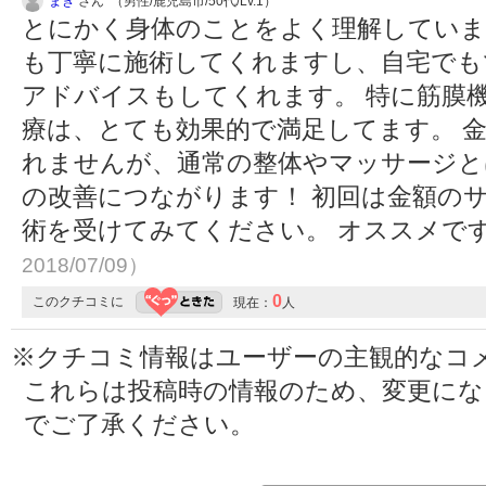
まき
さん （男性/鹿児島市/50代/Lv.1）
とにかく身体のことをよく理解していま
も丁寧に施術してくれますし、自宅でも
アドバイスもしてくれます。 特に筋膜
療は、とても効果的で満足してます。 
れませんが、通常の整体やマッサージと
の改善につながります！ 初回は金額の
術を受けてみてください。 オススメで
2018/07/09）
0
このクチコミに
現在：
人
※クチコミ情報はユーザーの主観的なコ
これらは投稿時の情報のため、変更に
でご了承ください。