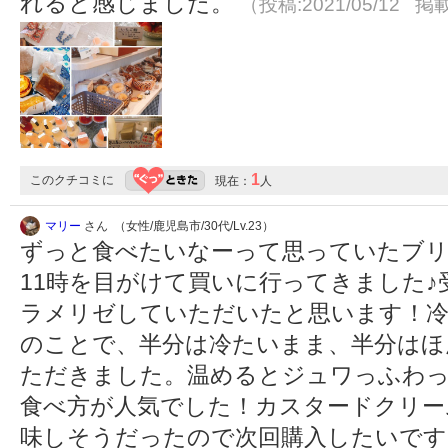
れると感じました。
（投稿:2021/05/12 掲載
1
このクチコミに
現在：
人
マリー
さん （女性/鹿児島市/30代/Lv.23）
ずっと食べたいなーって思っていたブ
11時を目がけて買いに行ってきました
ラメリゼしていただいたと思います！
のことで、半分は冷たいまま、半分はほ
ただきました。温めるとジュワっふわっ
食べ方が人気でした！カスタードクリー
味しそうだったので次回購入したいで