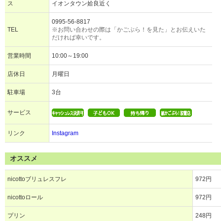
ス
イオンタウン姶良近く
0995-56-8817
TEL
※お問い合わせの際は「かごぶら！を見た」とお伝えいた
だければ幸いです。
営業時間
10:00～19:00
店休日
月曜日
駐車場
3台
サービス
リンク
Instagram
オススメ
nicottoブリュレスフレ
972円
nicottoロール
972円
プリン
248円