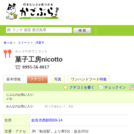
食べる
スイーツ
洋菓子
カシコウボウニコット
菓子工房nicotto
0995-56-8817
基本情報
クチコミ
写真
ワンハンドフード特集
クチコミを書く
チェックイン
じぶんのお気に入り:
メモ:
みんなのお気に入り:
行ってみたい！…
3人
住所
姶良市西餠田69-14
交通・アクセ
JR「帖佐駅」より車5分・徒歩20分