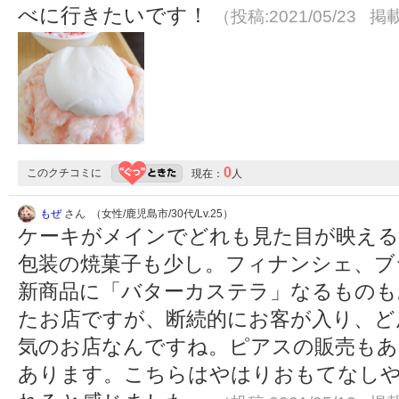
べに行きたいです！
（投稿:2021/05/23 掲載
0
このクチコミに
現在：
人
もぜ
さん （女性/鹿児島市/30代/Lv.25）
ケーキがメインでどれも見た目が映える
包装の焼菓子も少し。フィナンシェ、ブ
新商品に「バターカステラ」なるものも
たお店ですが、断続的にお客が入り、ど
気のお店なんですね。ピアスの販売もあ
あります。こちらはやはりおもてなし