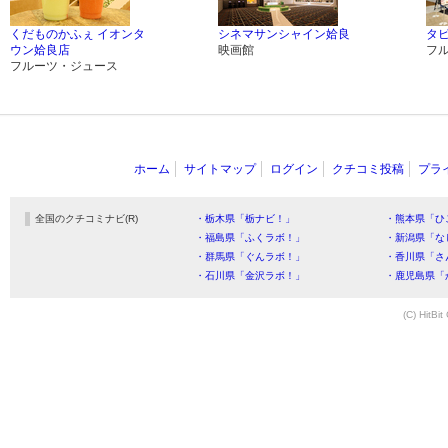
くだものかふぇ イオンタ
シネマサンシャイン姶良
タ
ウン姶良店
映画館
フ
フルーツ・ジュース
ホーム
サイトマップ
ログイン
クチコミ投稿
プラ
全国のクチコミナビ(R)
・栃木県「栃ナビ！」
・熊本県「ひ
・福島県「ふくラボ！」
・新潟県「な
・群馬県「ぐんラボ！」
・香川県「さ
・石川県「金沢ラボ！」
・鹿児島県「
(C) HitBit