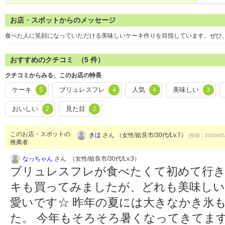
お店・スポットからのメッセージ
食べた人に笑顔になっていただける美味しいケーキ作りを目指しています。ぜひ
おすすめのクチコミ （
5
件）
クチコミからみる、このお店の特長
ケーキ
ブリュレスフレ
人気
美味しい
5
4
4
3
おいしい
見た目
2
2
このお店・スポットの
きほ
さん （女性/姶良市/30代/Lv.7）
(投稿：2020/05
推薦者
なっちゃん
さん （女性/姶良市/30代/Lv.3）
ブリュレスフレが食べたくて初めて行き
キも買ってみましたが、どれも美味しい
愛いです☆ 昨年の夏には大きなかき氷
た。 今年もそろそろ暑くなってきてま