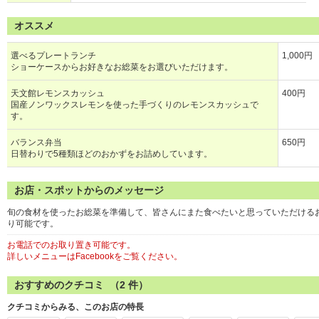
オススメ
選べるプレートランチ
1,000円
ショーケースからお好きなお総菜をお選びいただけます。
天文館レモンスカッシュ
400円
国産ノンワックスレモンを使った手づくりのレモンスカッシュで
す。
バランス弁当
650円
日替わりで5種類ほどのおかずをお詰めしています。
お店・スポットからのメッセージ
旬の食材を使ったお総菜を準備して、皆さんにまた食べたいと思っていただける
り可能です。
お電話でのお取り置き可能です。
詳しいメニューはFacebookをご覧ください。
おすすめのクチコミ （
2
件）
クチコミからみる、このお店の特長