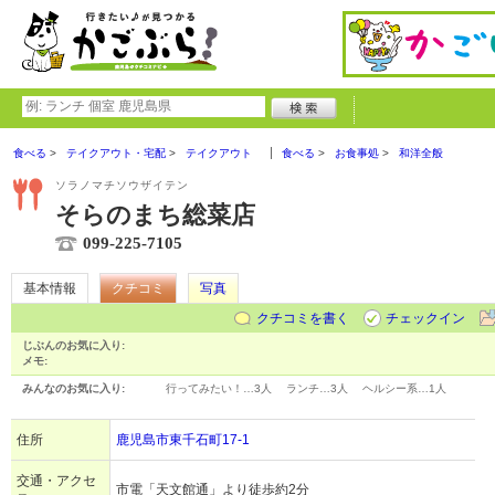
食べる
テイクアウト・宅配
テイクアウト
食べる
お食事処
和洋全般
ソラノマチソウザイテン
そらのまち総菜店
099-225-7105
基本情報
クチコミ
写真
クチコミを書く
チェックイン
じぶんのお気に入り:
メモ:
みんなのお気に入り:
行ってみたい！…
3人
ランチ…
3人
ヘルシー系…
1人
住所
鹿児島市東千石町17-1
交通・アクセ
市電「天文館通」より徒歩約2分