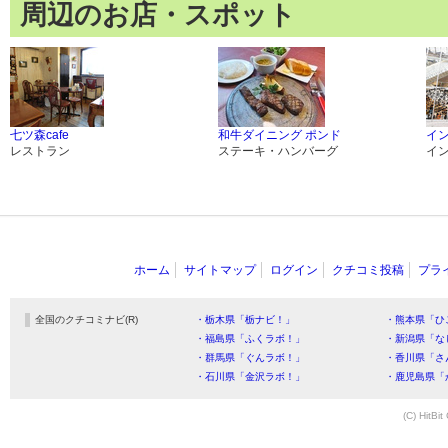
周辺のお店・スポット
七ツ森cafe
和牛ダイニング ポンド
イ
レストラン
ステーキ・ハンバーグ
イ
ホーム
サイトマップ
ログイン
クチコミ投稿
プラ
全国のクチコミナビ(R)
・栃木県「栃ナビ！」
・熊本県「ひ
・福島県「ふくラボ！」
・新潟県「な
・群馬県「ぐんラボ！」
・香川県「さ
・石川県「金沢ラボ！」
・鹿児島県「
(C) HitBit