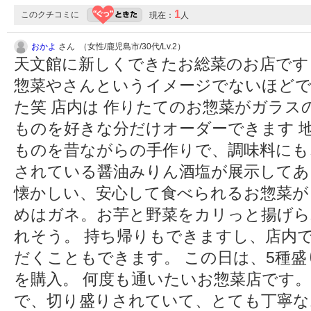
1
このクチコミに
現在：
人
おかよ
さん （女性/鹿児島市/30代/Lv.2）
天文館に新しくできたお総菜のお店です
惣菜やさんというイメージでないほどで
た笑 店内は 作りたてのお惣菜がガラス
ものを好きな分だけオーダーできます 
ものを昔ながらの手作りで、調味料にも
されている醤油みりん酒塩が展示してあ
懐かしい、安心して食べられるお惣菜が
めはガネ。お芋と野菜をカリっと揚げら
れそう。 持ち帰りもできますし、店内
だくこともできます。 この日は、5種盛
を購入。 何度も通いたいお惣菜店です。
で、切り盛りされていて、とても丁寧