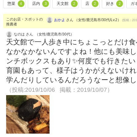
惣菜
店内
天文館
店
好き
ガ
4
3
2
2
2
このお店・スポットの
おかよ
さん （女性/鹿児島市/30代/Lv.2）
(投稿：201
推薦者
なのは さん （女性/鹿児島市/30代）
天文館で一人歩き中にちょこっとだけ食
なかなかないんですよね！他にも美味し
ンチボックスもあり✨何度でも行きたい
育園もあって、様子はうかがえないけれ
学んだりしているんだろうなーと想像
（投稿:2019/10/06 掲載：2019/10/07）