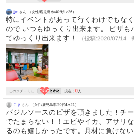
jjm
さん （女性/鹿児島市/40代/Lv.26）
特にイベントがあって行くわけでもな
ので いつもゆっくり出来ます。 ピザも
てゆっくり出来ます！
（投稿:2020/07/14 
0
このクチコミに
現在：
人
こま
さん （女性/鹿児島市/20代/Lv.21）
バジルソースのピザを頂きました！チー
でたまらない！！エビやイカ、アサリな
るのも嬉しかったです。具材に負けない