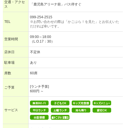
交通・アクセ
「鹿児島アリーナ前」バス停すぐ
ス
099-254-2515
TEL
※お問い合わせの際は「かごぶら！を見た」とお伝えいた
だければ幸いです。
09:00～18:00
営業時間
（L.O.17：30）
店休日
不定休
駐車場
あり
席数
60席
[ランチ予算]
ご予算
600円 ～
サービス