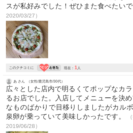
スが私好みでした！ぜひまた食べたい
2020/03/27）
1
このクチコミに
現在：
人
あ さん （女性/鹿児島市/30代）
広々とした店内で明るくてポップなカラ
るお店でした。入店してメニューを決め
なものばかりで目移りしましたがカルボ
泉卵が乗っていて美味しかったです。
（
2019/06/28）