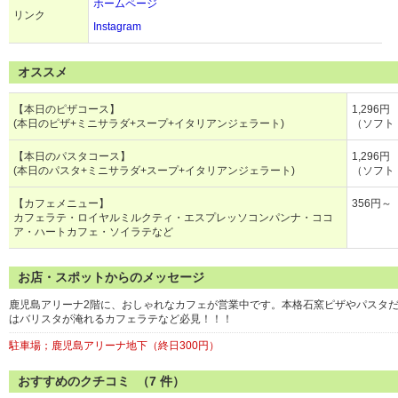
ホームページ
リンク
Instagram
オススメ
【本日のピザコース】
1,296円
(本日のピザ+ミニサラダ+スープ+イタリアンジェラート)
（ソフト
【本日のパスタコース】
1,296円
(本日のパスタ+ミニサラダ+スープ+イタリアンジェラート)
（ソフト
【カフェメニュー】
356円～
カフェラテ・ロイヤルミルクティ・エスプレッソコンパンナ・ココ
ア・ハートカフェ・ソイラテなど
お店・スポットからのメッセージ
鹿児島アリーナ2階に、おしゃれなカフェが営業中です。本格石窯ピザやパスタ
はバリスタが淹れるカフェラテなど必見！！！
駐車場；鹿児島アリーナ地下（終日300円）
おすすめのクチコミ （
7
件）