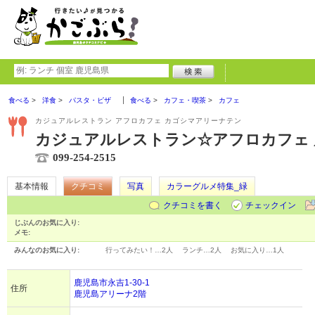
食べる
洋食
パスタ・ピザ
食べる
カフェ・喫茶
カフェ
カジュアルレストラン アフロカフェ カゴシマアリーナテン
カジュアルレストラン☆アフロカフェ
099-254-2515
基本情報
クチコミ
写真
カラーグルメ特集_緑
クチコミを書く
チェックイン
じぶんのお気に入り:
メモ:
みんなのお気に入り:
行ってみたい！…
2人
ランチ…
2人
お気に入り…
1人
鹿児島市永吉1-30-1
住所
鹿児島アリーナ2階