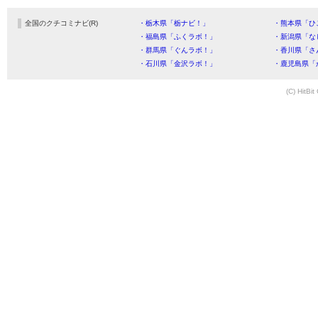
全国のクチコミナビ(R)
・栃木県「栃ナビ！」
・熊本県「ひ
・福島県「ふくラボ！」
・新潟県「な
・群馬県「ぐんラボ！」
・香川県「さ
・石川県「金沢ラボ！」
・鹿児島県「
(C) HitBit