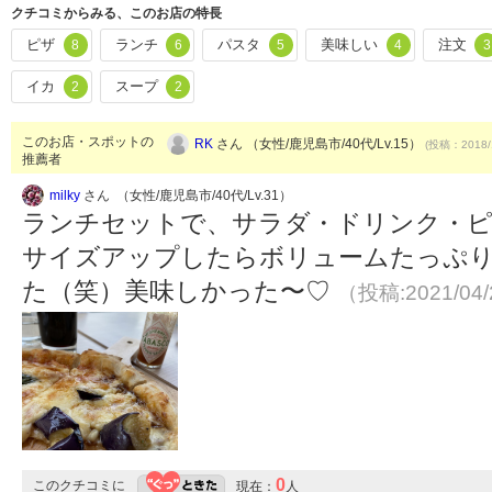
クチコミからみる、このお店の特長
ピザ
ランチ
パスタ
美味しい
注文
8
6
5
4
3
イカ
スープ
2
2
このお店・スポットの
RK
さん （女性/鹿児島市/40代/Lv.15）
(投稿：2018/
推薦者
milky
さん （女性/鹿児島市/40代/Lv.31）
ランチセットで、サラダ・ドリンク・
サイズアップしたらボリュームたっぷ
た（笑）美味しかった〜♡
（投稿:2021/04
0
このクチコミに
現在：
人