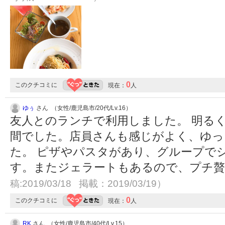
0
このクチコミに
現在：
人
ゆぅ
さん （女性/鹿児島市/20代/Lv.16）
友人とのランチで利用しました。 明る
間でした。店員さんも感じがよく、ゆっ
た。 ピザやパスタがあり、グループで
す。またジェラートもあるので、プチ贅沢
稿:2019/03/18 掲載：2019/03/19）
0
このクチコミに
現在：
人
RK
さん （女性/鹿児島市/40代/Lv.15）