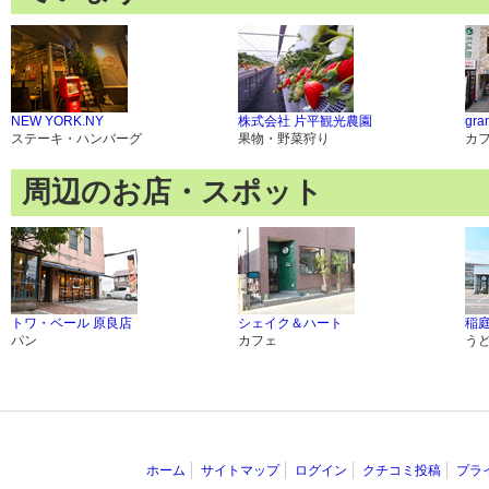
NEW YORK.NY
株式会社 片平観光農園
gr
ステーキ・ハンバーグ
果物・野菜狩り
カ
周辺のお店・スポット
トワ・ベール 原良店
シェイク＆ハート
稲庭
パン
カフェ
う
ホーム
サイトマップ
ログイン
クチコミ投稿
プラ