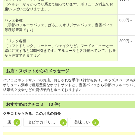
（ヘルシーからがっつり系まで揃っています。ボリューム満点でお
腹いっぱいになりますよ。）
パフェ各種
830円～
（季節のフルーツパフェ、ぱるふぇオリジナルパフェ、定番パフェ
等種類豊富です♪）
ドリンク各種
300円～
（ソフトドリンク、コーヒー、シェイクなど。フードメニューと一
緒に注文すると100円引きです。アルコールも各種揃っていて、お昼
から注文できますよ♪）
お店・スポットからのメッセージ
パフェとホットサンドのお店。おしゃれな手作り雑貨もあり、キッズスペースも
ボリューム満点で種類豊富なホットサンドと、定番パフェから季節のフルーツパ
結婚式２次会などの貸切予約も承っております♪
おすすめのクチコミ （
3
件）
クチコミからみる、このお店の特長
店
タピオカドリンク
美味しい
2
2
2