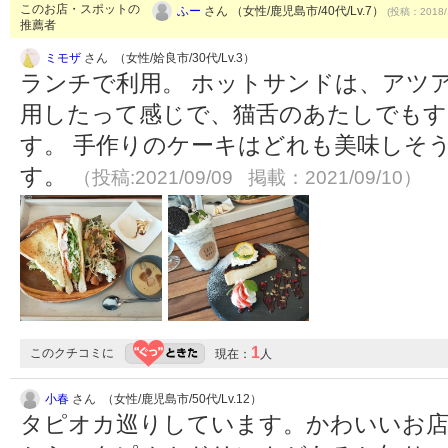
このお店・スポットの
ふー
さん （女性/鹿児島市/40代/Lv.7）
(投稿：2018/
推薦者
ミモザ
さん （女性/姶良市/30代/Lv.3）
ランチで利用。 ホットサンドは、アツ
用したって感じで、猫舌のあたしでも
す。 手作りのケーキはどれも美味しそ
す。
（投稿:2021/09/09 掲載：2021/09/10）
1
このクチコミに
現在：
人
小春
さん （女性/鹿児島市/50代/Lv.12）
タピオカ巡りしています。かわいいお