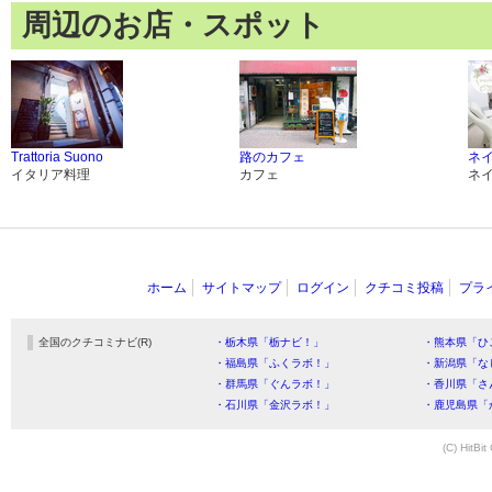
周辺のお店・スポット
Trattoria Suono
路のカフェ
ネ
イタリア料理
カフェ
ネ
ホーム
サイトマップ
ログイン
クチコミ投稿
プラ
全国のクチコミナビ(R)
・栃木県「栃ナビ！」
・熊本県「ひ
・福島県「ふくラボ！」
・新潟県「な
・群馬県「ぐんラボ！」
・香川県「さ
・石川県「金沢ラボ！」
・鹿児島県「
(C) HitBit