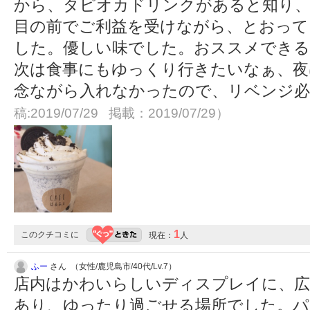
から、タピオカドリンクがあると知り、
目の前でご利益を受けながら、とおって
した。優しい味でした。おススメでき
次は食事にもゆっくり行きたいなぁ、夜
念ながら入れなかったので、リベンジ
稿:2019/07/29 掲載：2019/07/29）
1
このクチコミに
現在：
人
ふー
さん （女性/鹿児島市/40代/Lv.7）
店内はかわいらしいディスプレイに、広
あり、ゆったり過ごせる場所でした。