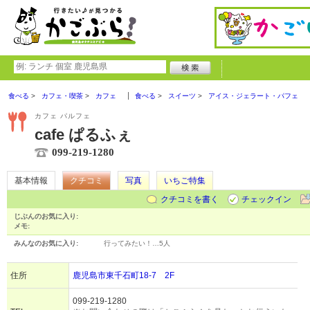
食べる
カフェ・喫茶
カフェ
食べる
スイーツ
アイス・ジェラート・パフェ
カフェ パルフェ
cafe ぱるふぇ
099-219-1280
基本情報
クチコミ
写真
いちご特集
クチコミを書く
チェックイン
じぶんのお気に入り:
メモ:
みんなのお気に入り:
行ってみたい！…
5人
住所
鹿児島市東千石町18-7 2F
099-219-1280