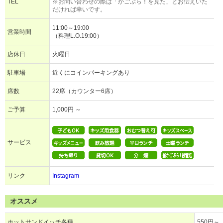
TEL
※お問い合わせの際は「かごぶら！を見た」とお伝えいた
だければ幸いです。
11:00～19:00
営業時間
（料理L.O.19:00）
店休日
火曜日
駐車場
近くにコインパーキングあり
席数
22席（カウンター6席）
ご予算
1,000円 ～
サービス
リンク
Instagram
オススメ
ホットサンドイッチ各種
550円～