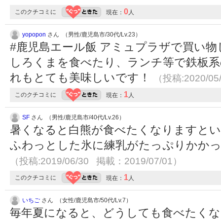
0
このクチコミに
現在：
人
yopopon
さん （男性/鹿児島市/30代/Lv.23）
#鹿児島エール飯 アミュプラザで買い
しろくまを食べたり、ランチ等で鉄板系
れもとても美味しいです！
（投稿:2020/05
1
このクチコミに
現在：
人
SF
さん （男性/鹿児島市/40代/Lv.26）
暑くなると白熊が食べたくなりますとい
ふわっとした氷に練乳がたっぷりかか
（投稿:2019/06/30 掲載：2019/07/01）
1
このクチコミに
現在：
人
いちご
さん （女性/鹿児島市/50代/Lv.7）
毎年夏になると、どうしても食べたくな