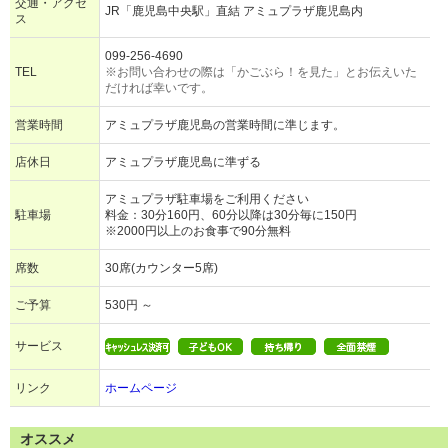
交通・アクセ
JR「鹿児島中央駅」直結 アミュプラザ鹿児島内
ス
099-256-4690
TEL
※お問い合わせの際は「かごぶら！を見た」とお伝えいた
だければ幸いです。
営業時間
アミュプラザ鹿児島の営業時間に準じます。
店休日
アミュプラザ鹿児島に準ずる
アミュプラザ駐車場をご利用ください
駐車場
料金：30分160円、60分以降は30分毎に150円
※2000円以上のお食事で90分無料
席数
30席(カウンター5席)
ご予算
530円 ～
サービス
リンク
ホームページ
オススメ