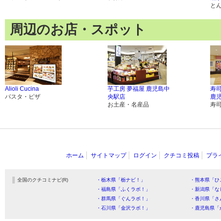
と
周辺のお店・スポット
Alioli Cucina
芋工房 夢福屋 鹿児島中
寿
パスタ・ピザ
央駅店
鹿
お土産・名産品
寿
ホーム
サイトマップ
ログイン
クチコミ投稿
プラ
全国のクチコミナビ(R)
・栃木県「栃ナビ！」
・熊本県「ひ
・福島県「ふくラボ！」
・新潟県「な
・群馬県「ぐんラボ！」
・香川県「さ
・石川県「金沢ラボ！」
・鹿児島県「