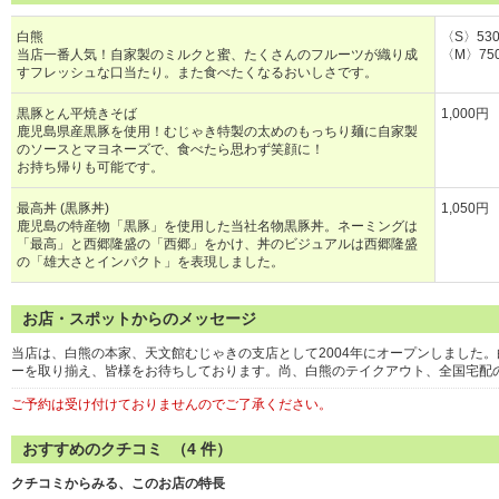
白熊
〈S〉53
当店一番人気！自家製のミルクと蜜、たくさんのフルーツが織り成
〈M〉75
すフレッシュな口当たり。また食べたくなるおいしさです。
黒豚とん平焼きそば
1,000円
鹿児島県産黒豚を使用！むじゃき特製の太めのもっちり麺に自家製
のソースとマヨネーズで、食べたら思わず笑顔に！
お持ち帰りも可能です。
最高丼 (黒豚丼)
1,050円
鹿児島の特産物「黒豚」を使用した当社名物黒豚丼。ネーミングは
「最高」と西郷隆盛の「西郷」をかけ、丼のビジュアルは西郷隆盛
の「雄大さとインパクト」を表現しました。
お店・スポットからのメッセージ
当店は、白熊の本家、天文館むじゃきの支店として2004年にオープンしました
ーを取り揃え、皆様をお待ちしております。尚、白熊のテイクアウト、全国宅配
ご予約は受け付けておりませんのでご了承ください。
おすすめのクチコミ （
4
件）
クチコミからみる、このお店の特長