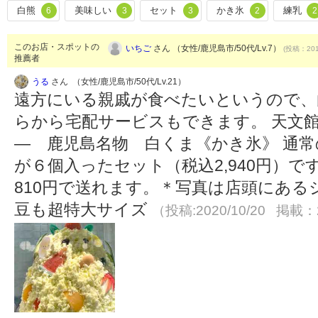
白熊
美味しい
セット
かき氷
練乳
6
3
3
2
2
このお店・スポットの
いちご
さん （女性/鹿児島市/50代/Lv.7）
(投稿：201
推薦者
うる
さん （女性/鹿児島市/50代/Lv.21）
遠方にいる親戚が食べたいというので、
らから宅配サービスもできます。 天文
― 鹿児島名物 白くま《かき氷》 通
が６個入ったセット（税込2,940円）
810円で送れます。＊写真は店頭にあ
豆も超特大サイズ
（投稿:2020/10/20 掲載：2