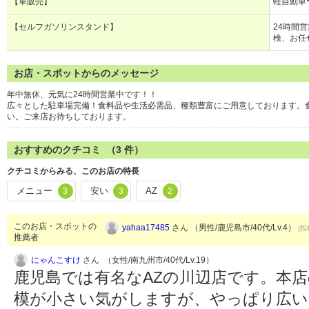
【車販売】
軽自動車
【セルフガソリンスタンド】
24時間
検、お任
お店・スポットからのメッセージ
年中無休、元気に24時間営業中です！！
広々とした駐車場完備！食料品や生活必需品、種類豊富にご用意しております。
い。ご来店お待ちしております。
おすすめのクチコミ （
3
件）
クチコミからみる、このお店の特長
メニュー
安い
AZ
3
3
2
このお店・スポットの
yahaa17485
さん （男性/鹿児島市/40代/Lv.4）
(投
推薦者
にゃんこすけ
さん （女性/南九州市/40代/Lv.19）
鹿児島では有名なAZの川辺店です。本
模が小さい気がしますが、やっぱり広い