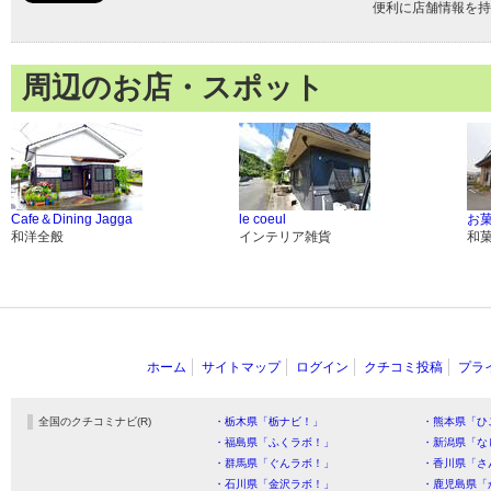
便利に店舗情報を持
周辺のお店・スポット
Cafe＆Dining Jagga
le coeul
お
和洋全般
インテリア雑貨
和
ホーム
サイトマップ
ログイン
クチコミ投稿
プラ
全国のクチコミナビ(R)
・栃木県「栃ナビ！」
・熊本県「ひ
・福島県「ふくラボ！」
・新潟県「な
・群馬県「ぐんラボ！」
・香川県「さ
・石川県「金沢ラボ！」
・鹿児島県「