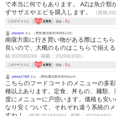
で本当に何でもあります。 AZは魚介類
ずサザエやエビを購入します。
（投稿:202
0
このクチコミに
現在：
人
yopopon
さん （男性/鹿児島市/30代/Lv.23）
南薩方面に行き買い物がある際はこちら
良いので、大概のものはこちらで揃え
稿:2020/03/29 掲載：2020/03/30）
0
このクチコミに
現在：
人
yahaa17485
さん （男性/鹿児島市/40代/Lv.4）
こちらのフードコートのメニューの多彩
種以上あります。定食、丼もの、麺類、
度にメニューに戸惑います。価格も安い
なり安くついて、それぞれ違う系統のメ
すね！
（投稿:2019/03/04 掲載：2019/04/04）