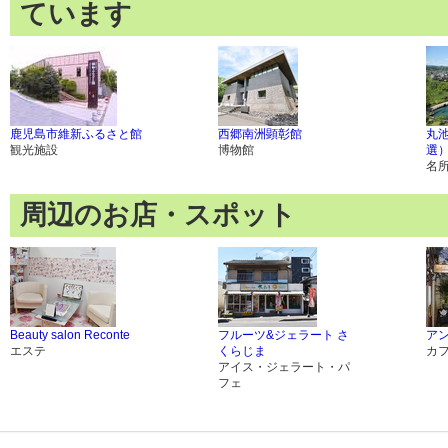
ています
鹿児島市維新ふるさと館
西郷南洲顕彰館
丸
観光施設
博物館
選
名
周辺のお店・スポット
Beauty salon Reconte
フルーツ&ジェラート さ
ア
エステ
くらじま
カ
アイス・ジェラート・パ
フェ