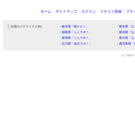
ホーム
サイトマップ
ログイン
クチコミ投稿
プラ
全国のクチコミナビ(R)
・栃木県「栃ナビ！」
・熊本県「ひ
・福島県「ふくラボ！」
・新潟県「な
・群馬県「ぐんラボ！」
・香川県「さ
・石川県「金沢ラボ！」
・鹿児島県「
(C) HitBit