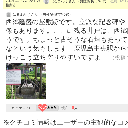
このお店・スポットの
はるまわげ さん （男性/姶良市/40代）
(投稿：2019/
推薦者
はるまわげ さん （男性/姶良市/40代）
西郷隆盛の屋敷跡です。立派な記念碑や
像もあります。ここに残る井戸は、西郷
うです。ちょっと古そうな石垣もあって
なという気もします。鹿児島中央駅から
けっこう立ち寄りやすいですよ。
（投稿:2
0
このクチコミに
現在：
人
※クチコミ情報はユーザーの主観的なコ