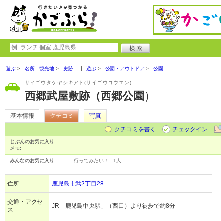
遊ぶ
名所・観光地
史跡
遊ぶ
公園・アウトドア
公園
サイゴウタケヤシキアト(サイゴウコウエン)
西郷武屋敷跡（西郷公園）
基本情報
クチコミ
写真
クチコミを書く
チェックイン
じぶんのお気に入り:
メモ:
みんなのお気に入り:
行ってみたい！…
1人
住所
鹿児島市武2丁目28
交通・アクセ
JR「鹿児島中央駅」（西口）より徒歩で約8分
ス