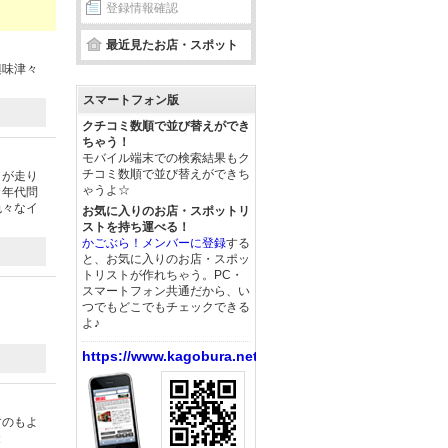
登録情報確認
最近見たお店・スポット
興味津々
スマートフォン版
クチコミ数順で並び替えができ
ちゃう！
モバイル端末での検索結果もク
チコミ数順で並び替えができち
まが走り
ゃうよ☆
。年代問
色々なイ
お気に入りのお店・スポットリ
ストを持ち運べる！
かごぶら！メンバーに登録
する
と、お気に入りのお店・スポッ
トリストが作れちゃう。PC・
スマートフォン共通だから、い
つでもどこでもチェックできる
よ♪
https://www.kagobura.net/
すのもよ
投