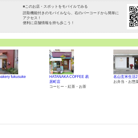
■
このお店・スポットをモバイルでみる
読取機能付きのモバイルなら、右のバーコードから簡単に
アクセス！
便利に店舗情報を持ち歩こう！
akery fukusuke
HATANAKA COFFEE 易
名山玄米生活2
居町店
お弁当・お惣
コーヒー・紅茶・お茶