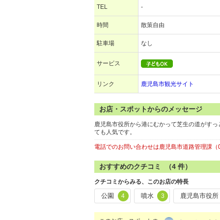
TEL
-
時間
散策自由
駐車場
なし
サービス
リンク
鹿児島市観光サイト
お店・スポットからのメッセージ
鹿児島市役所から港にむかって芝生の道がすっ
ても人気です。
電話でのお問い合わせは鹿児島市道路管理課（099-
おすすめのクチコミ （
4
件）
クチコミからみる、このお店の特長
公園
噴水
鹿児島市役所
4
3