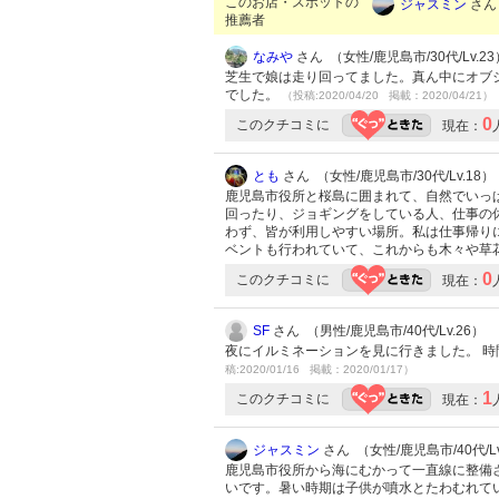
このお店・スポットの
ジャスミン
さん 
推薦者
なみや
さん （女性/鹿児島市/30代/Lv.23
芝生で娘は走り回ってました。真ん中にオブ
でした。
（投稿:2020/04/20 掲載：2020/04/21）
0
このクチコミに
現在：
とも
さん （女性/鹿児島市/30代/Lv.18）
鹿児島市役所と桜島に囲まれて、自然でいっ
回ったり、ジョギングをしている人、仕事の
わず、皆が利用しやすい場所。私は仕事帰り
ベントも行われていて、これからも木々や草
0
このクチコミに
現在：
SF
さん （男性/鹿児島市/40代/Lv.26）
夜にイルミネーションを見に行きました。 
稿:2020/01/16 掲載：2020/01/17）
1
このクチコミに
現在：
ジャスミン
さん （女性/鹿児島市/40代/Lv
鹿児島市役所から海にむかって一直線に整備
いです。暑い時期は子供が噴水とたわむれて