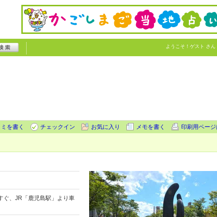
ようこそ！
ゲスト
さん
コミを書く
チェックイン
お気に入り
メモを書く
印刷用ページ
すぐ、JR「鹿児島駅」より車