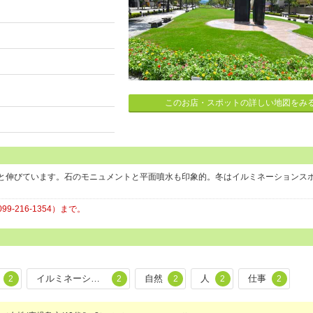
このお店・スポットの詳しい地図をみ
と伸びています。石のモニュメントと平面噴水も印象的。冬はイルミネーションス
216-1354）まで。
イルミネーション
自然
人
仕事
2
2
2
2
2