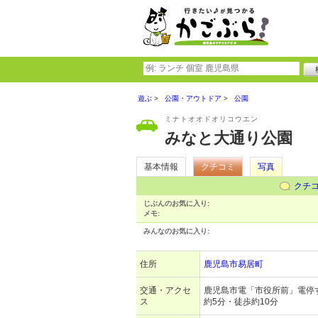
遊ぶ
公園・アウトドア
公園
ミナトオオドオリコウエン
みなと大通り公園
基本情報
クチコミ
写真
クチ
じぶんのお気に入り:
メモ:
みんなのお気に入り:
住所
鹿児島市易居町
交通・アクセ
鹿児島市電「市役所前」電停
ス
約5分・徒歩約10分