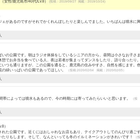
（女性/鹿児島市/40代/Lv.8）
(投稿：2019/09/27 掲載：2019/10/24)
）
ジェがあるのですがそれでかくれんぼしたりと楽しんでました。いちばんは噴水に
人
ぱいの公園です。朝はラジオ体操をしているシニアの方から、昼間は小さなお子さ
休憩でお弁当を食べている人、夜は若者が集まってダンスをしたり、語り合ったり
にいつも通りますが、この公園を通ると、鹿児島の住みやすさ、自然を感じます。
花の緑いっぱいの公園であってほしい。
（投稿:2020/02/04 掲載：2020/02/05）
人
時間帯によっては噴水もあるので、今の時期には寄ってみたらいいと思います。
（投
人
.8）
された公園です。近くにはおしゃれなお店もあり、テイクアウトしてのんびり過ご
いたりもします。そして、なんといっても冬のイルミネーションがきれいです！
（