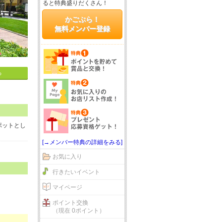
ると特典盛りだくさん！
かごぶら！
無料メンバー登録
る
ポットとし
[→メンバー特典の詳細をみる]
お気に入り
行きたいイベント
マイページ
ポイント交換
（現在 0ポイント）