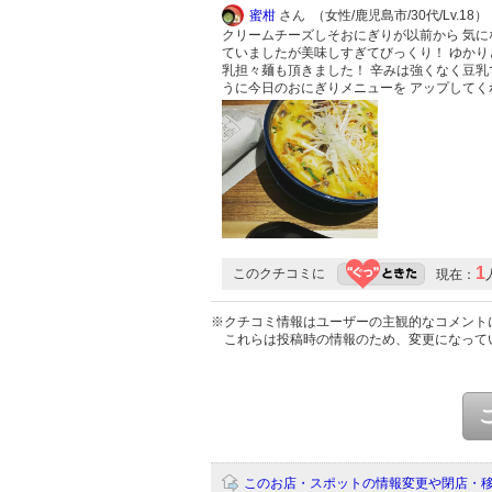
蜜柑
さん （女性/鹿児島市/30代/Lv.18）
クリームチーズしそおにぎりが以前から 気に
ていましたが美味しすぎてびっくり！ ゆかり
乳担々麺も頂きました！ 辛みは強くなく豆乳
うに今日のおにぎりメニューを アップしてく
1
このクチコミに
現在：
※クチコミ情報はユーザーの主観的なコメント
これらは投稿時の情報のため、変更になって
このお店・スポットの情報変更や閉店・