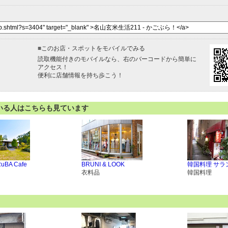
■
このお店・スポットをモバイルでみる
読取機能付きのモバイルなら、右のバーコードから簡単に
アクセス！
便利に店舗情報を持ち歩こう！
いる人はこちらも見ています
uBA Cafe
BRUNI & LOOK
韓国料理 サラ
衣料品
韓国料理