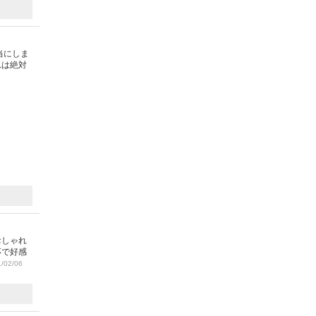
当にしま
れは絶対
おしゃれ
応で好感
/02/06