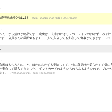
鹿児島市/30代/Lv.18）
(投稿：2021/01/22 掲載：2021/01/25)
5）
ろん、から揚げが絶品です。 定食は、玄米おにぎり２つ、メインのおかず、みそ汁
ます。 店員さんの雰囲気もよく、一人で入店しても安心して食事ができます。
（投
人
5）
 玄米はもちろんのこと、ほかのおかずも美味しくて、特に唐揚げが柔らかくて気に
が安心して購入できました。 ギフトカードのようなものもあるようなので、プレゼ
います。
（投稿:2023/05/11 掲載：2023/05/12）