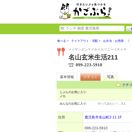
食べる
テイクアウト・宅配
お弁当・お惣菜
メイザンゲンマイセイカツニーイチイチ
名山玄米生活211
099-223-5910
基本情報
クチコミ
写真
クチ
じぶんのお気に入り:
メモ:
みんなのお気に入り:
行ってみたい！…
5人
住所
鹿児島市名山町2-11 1F
099-223-5910