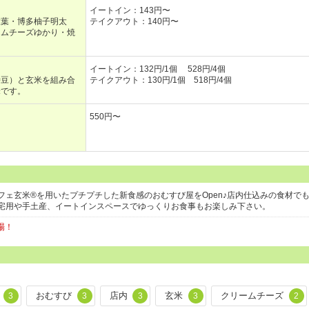
イートイン：143円〜
大葉・博多柚子明太
テイクアウト：140円〜
ームチーズゆかり・焼
イートイン：132円/1個 528円/4個
時豆）と玄米を組み合
テイクアウト：130円/1個 518円/4個
米です。
550円〜
ェ玄米®︎を用いたプチプチした新食感のおむすび屋をOpen♪店内仕込みの食材で
宅用や手土産、イートインスペースでゆっくりお食事もお楽しみ下さい。
場！
おむすび
店内
玄米
クリームチーズ
3
3
3
3
2