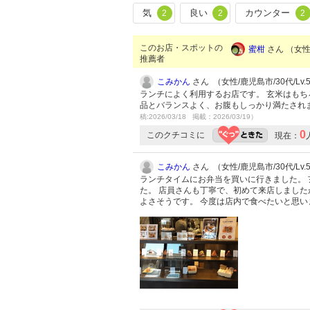
気
良い
カウンター
2
2
2
このお店・スポットの
蜜柑
さん （女性/
推薦者
こみかん
さん （女性/鹿児島市/30代/Lv.
ランチによく利用するお店です。 玄米はもち
品とバランスよく、お腹もしっかり満たされ
稿:2026/03/18 掲載：2026/03/19）
0
このクチコミに
現在：
こみかん
さん （女性/鹿児島市/30代/Lv.
ランチタイムにお弁当を買いに行きました。
た。 店員さんも丁寧で、初めて来店しました
よさそうです。 今度は店内で食べたいと思