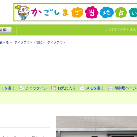
ようこそ！
ゲスト
さん
食べる
テイクアウト・宅配
テイクアウト
コミを書く
チェックイン
お気に入り
メモを書く
印刷用ページ