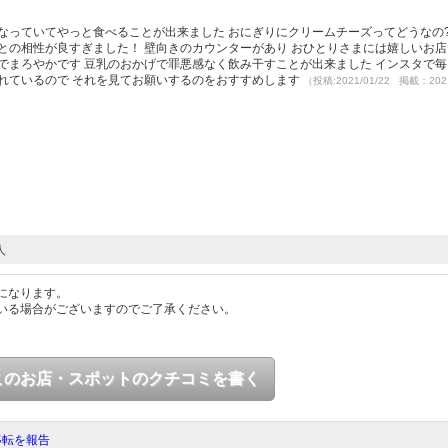
なっていてやっと食べることが出来ました おにぎりにクリームチーズってどうなの?
との相性が良すぎました！ 壁向きのカウンターがあり おひとりさまには嬉しいお店
でまろやかです 豆乳のおかげで罪悪感なく飲み干すことが出来ました インスタで
れているので それを見てお願いするのをおすすめします
（投稿:2021/01/22 掲載：2021
人
になります。
いる場合がございますのでご了承ください。
このお店・スポットのクチコミを書く
移転を報告