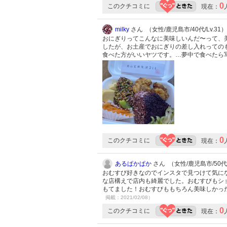
0
このクチコミに
現在：
milky
さん （女性/鹿児島市/40代/Lv.31）
おにぎりってこんなに美味しいんだ〜って、
したが、お土産でおにぎりの差し入れっての
食べた方がいいヤツです。…夢中で食べたら
0
このクチコミに
現在：
あるぱかぱか
さん （女性/鹿児島市/50代/
おむすび好きなのでインスタで見つけて気に
な店構えで店内も綺麗でした。おむすびもシ
もてました！おむすびももちろん美味しかっ
掲載：2021/02/08）
0
このクチコミに
現在：