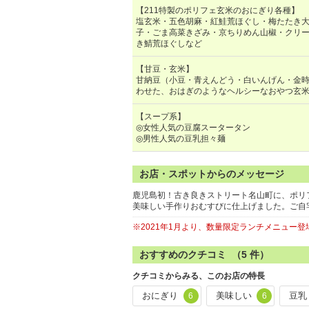
【211特製のポリフェ玄米のおにぎり各種】
塩玄米・五色胡麻・紅鮭荒ほぐし・梅たたき
子・ごま高菜きざみ・京ちりめん山椒・クリ
き鯖荒ほぐしなど
【甘豆・玄米】
甘納豆（小豆・青えんどう・白いんげん・金
わせた、おはぎのようなヘルシーなおやつ玄
【スープ系】
◎女性人気の豆腐スータータン
◎男性人気の豆乳担々麺
お店・スポットからのメッセージ
鹿児島初！古き良きストリート名山町に、ポリフ
美味しい手作りおむすびに仕上げました。ご自
※2021年1月より、数量限定ランチメニュー登
おすすめのクチコミ （
5
件）
クチコミからみる、このお店の特長
おにぎり
美味しい
豆乳
6
6