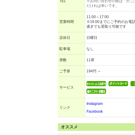
TEL
※お問い合わせの際は「かご
だければ幸いです。
11:00～17:00
営業時間
※16:00までにご予約のお電
過ぎでも受取り可能です
店休日
日曜日
駐車場
なし
席数
11席
ご予算
194円 ～
サービス
Instagram
リンク
Facebook
オススメ