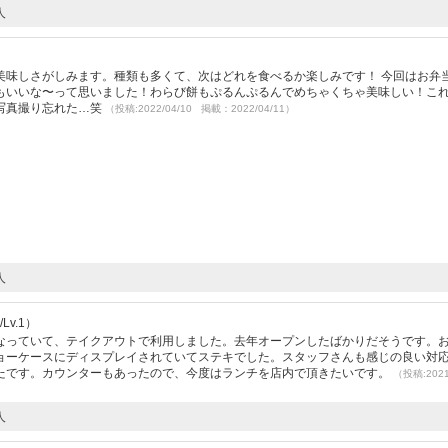
人
美味しさがしみます。種類も多くて、次はどれを食べるか楽しみです！ 今回はお弁
もいいな〜って思いました！わらび餅もぷるんぷるんでめちゃくちゃ美味しい！こ
写真撮り忘れた…笑
（投稿:2022/04/10 掲載：2022/04/11）
人
Lv.1）
なっていて、テイクアウトで利用しました。去年オープンしたばかりだそうです。
ョーケースにディスプレイされていてステキでした。スタッフさんも感じの良い対
たです。カウンターもあったので、今度はランチを店内で頂きたいです。
（投稿:2021
人