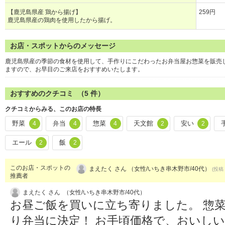
【鹿児島県産 鶏から揚げ】
259円
鹿児島県産の鶏肉を使用したから揚げ。
お店・スポットからのメッセージ
鹿児島県産の季節の食材を使用して、手作りにこだわったお弁当屋お惣菜を販売
ますので、お早目のご来店をおすすめいたします。
おすすめのクチコミ （
5
件）
クチコミからみる、このお店の特長
野菜
弁当
惣菜
天文館
安い
4
4
4
2
2
エール
飯
2
2
このお店・スポットの
まえたく さん （女性/いちき串木野市/40代）
(投稿：
推薦者
まえたく さん （女性/いちき串木野市/40代）
お昼ご飯を買いに立ち寄りました。 惣
り弁当に決定！ お手頃価格で、おいし