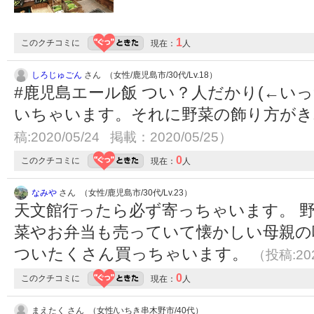
1
このクチコミに
現在：
人
しろじゅごん
さん （女性/鹿児島市/30代/Lv.18）
#鹿児島エール飯 つい？人だかり(←い
いちゃいます。それに野菜の飾り方が
稿:2020/05/24 掲載：2020/05/25）
0
このクチコミに
現在：
人
なみや
さん （女性/鹿児島市/30代/Lv.23）
天文館行ったら必ず寄っちゃいます。 
菜やお弁当も売っていて懐かしい母親の
ついたくさん買っちゃいます。
（投稿:202
0
このクチコミに
現在：
人
まえたく さん （女性/いちき串木野市/40代）