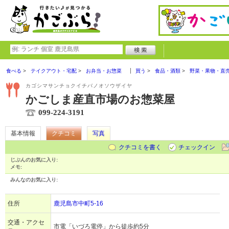
食べる
テイクアウト・宅配
お弁当・お惣菜
買う
食品・酒類
野菜・果物・直
カゴシマサンチョクイチバノオソウザイヤ
かごしま産直市場のお惣菜屋
099-224-3191
基本情報
クチコミ
写真
クチコミを書く
チェックイン
じぶんのお気に入り:
メモ:
みんなのお気に入り:
住所
鹿児島市中町5‐16
交通・アクセ
市電「いづろ電停」から徒歩約5分