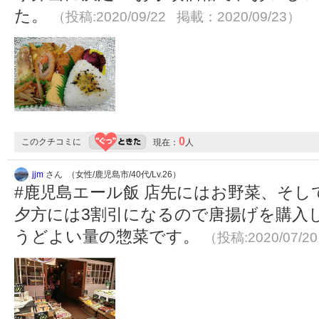
た。
（投稿:2020/09/22 掲載：2020/09/23）
0
このクチコミに
現在：
人
jjm
さん （女性/鹿児島市/40代/Lv.26）
#鹿児島エール飯 店先にはお野菜、そ
夕方には3割引になるので唐揚げを購入
うどよい量の惣菜です。
（投稿:2020/07/2