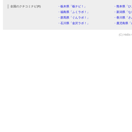
全国のクチコミナビ(R)
・栃木県「栃ナビ！」
・熊本県「ひ
・福島県「ふくラボ！」
・新潟県「な
・群馬県「ぐんラボ！」
・香川県「さ
・石川県「金沢ラボ！」
・鹿児島県「
(C) HitBit