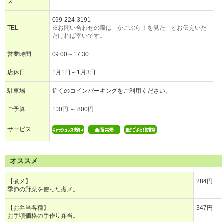
ス
099-224-3191
TEL
※お問い合わせの際は「かごぶら！を見た」とお伝えいた
だければ幸いです。
営業時間
09:00～17:30
店休日
1月1日～1月3日
駐車場
近くのコインパーキングをご利用ください。
ご予算
100円 ～ 800円
サービス
オススメ
【煮メ】
284円
季節の野菜を使った煮メ。
【お弁当各種】
347円
お手頃価格の手作り弁当。