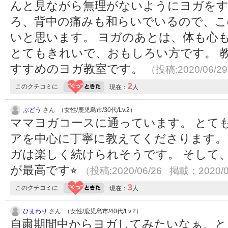
んと見ながら無理がないようにヨガをす
ろ、背中の痛みも和らいでいるので、こ
いと思います。 ヨガのあとは、体も心
とてもきれいで、おもしろい方です。 
すすめのヨガ教室です。
（投稿:2020/06/2
2
このクチコミに
現在：
人
ぶどう
さん （女性/鹿児島市/30代/Lv.2）
ママヨガコースに通っています。 とて
アを中心に丁寧に教えてくださります。
ガは楽しく続けられそうです。 そして
が最高です⭐︎
（投稿:2020/06/26 掲載：2020/0
3
このクチコミに
現在：
人
ひまわり
さん （女性/鹿児島市/40代/Lv.2）
自粛期間中からヨガしてみたいなぁ、と