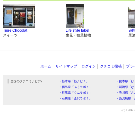
Tigre Chocolat
Life style label
頑固
スイーツ
生花・観葉植物
居
ホーム
サイトマップ
ログイン
クチコミ投稿
プラ
全国のクチコミナビ(R)
・栃木県「栃ナビ！」
・熊本県「ひ
・福島県「ふくラボ！」
・新潟県「な
・群馬県「ぐんラボ！」
・香川県「さ
・石川県「金沢ラボ！」
・鹿児島県「
(C) HitBit