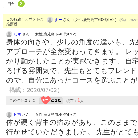
自分
2
このお店・スポットの
まー
さん （女性/鹿児島市/40代/Lv.2）
(投稿：2020/
推薦者
しず
さん （女性/鹿児島市/40代/Lv.2）
身体の向きや、少しの角度の違いも、先
アプローチが全然変わってきます。 レ
かり動かしたことが実感できます。 自
ろげる雰囲気で、先生もとてもフレンド
ので、自分にあったコースを選ぶこと
掲載：2020/07/03）
1
このクチコミに
現在：
人
ピヨ
さん （女性/鹿児島市/40代/Lv.2）
体が硬く背中の痛みがあり、このままで
行かせていただきました。 先生がとて