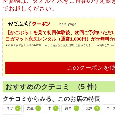
持参物は、タオルと水をご持参のうえ動
でお越しください。
hale yoga
【かごぶら！を見て初回体験後、次回ご予約いただ
ヨガマット永久レンタル（通常1,000円）が☆無料☆に(๑˃
★本券１枚でお１人様のみ有効。 ★この画面をご注文の際にご提示ください。 ★簡単なアン
このクーポンを
おすすめのクチコミ （
5
件）
クチコミからみる、このお店の特長
ヨガ
先生
体
身体
元気
コー
9
6
4
3
3