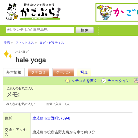
美活
フィットネス
ヨガ・ピラティス
ハレヨガ
hale yoga
基本情報
クチコミ
クーポン
写真
クチコミを書く
チェックイン
じぶんのお気に入り:
メモ:
みんなのお気に入り:
お気に入り…
1人
住所
鹿児島市吉野町5739-8
交通・アクセ
鹿児島市役所吉野支所から車で約３分
ス