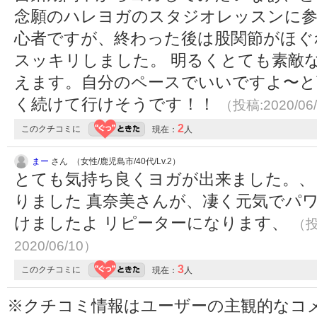
念願のハレヨガのスタジオレッスンに参
心者ですが、終わった後は股関節がほぐ
スッキリしました。 明るくとても素敵
えます。自分のペースでいいですよ〜と
く続けて行けそうです！！
（投稿:2020/06
2
このクチコミに
現在：
人
まー
さん （女性/鹿児島市/40代/Lv.2）
とても気持ち良くヨガが出来ました。、
りました 真奈美さんが、凄く元気でパ
けましたよ リピーターになります、
（投
2020/06/10）
3
このクチコミに
現在：
人
※クチコミ情報はユーザーの主観的なコ