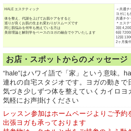
HALE エステティック
＜共通チ
ヨガにも
体を整え、代謝を上げてお肌ケアをすると
共通チケ
巡りが良くお肌の生まれ変わりがスムーズです
＊エステ
同じ肌悩みを何年も抱えている方は
3回 4,20
美容理論と解剖学をベースのヨガの融合でケアいたします
6回 720
12回 130
2ヶ月集
お店・スポットからのメッセージ
“hale”はハワイ語で「家」という意味。ha
連れの自宅スタジオです。ヨガの動きで
気づき少しずつ体を整えていくカイロヨ
気軽にお声掛けください
レッスン参加はホームページよりご予約
出張ヨガも承っております