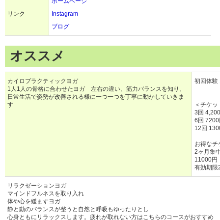
ホームページ
リンク
Instagram
ブログ
オススメ
カイロプラクティックヨガ
初回体験 1
1人1人の骨格に合わせたヨガ 左右の違い、筋力バランスを知り、
日常生活で姿勢が改善される様に一つ一つを丁寧に動かしていきま
す
＜チケッ
3回 4,20
6回 720
12回 13
お得なチ
2ヶ月集
11000円
有効期限
リラクゼーションヨガ
マインドフルネスを取り入れ
体や心を緩ますヨガ
静と動のバランスが整うと自然と呼吸もゆったりとし
心身ともにリラックスします。疲れが取れない方はこちらのコースがおすすめ