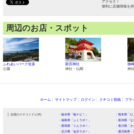
アクセス！
便利に店舗情報を持
周辺のお店・スポット
ふれあいパーク佐多
龍宮神社
御
公園
神社・仏閣
神
ホーム
サイトマップ
ログイン
クチコミ投稿
プラ
全国のクチコミナビ(R)
・栃木県「栃ナビ！」
・熊本県「ひ
・福島県「ふくラボ！」
・新潟県「な
・群馬県「ぐんラボ！」
・香川県「さ
・石川県「金沢ラボ！」
・鹿児島県「