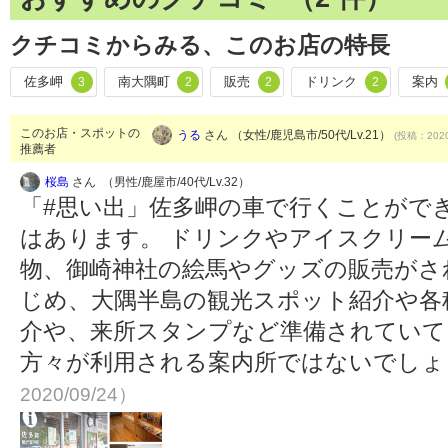
クチコミからみる、このお店の特長
佐多岬
南大隅町
販売
ドリンク
案内
3
2
2
2
このお店・スポットの
うる
さん （女性/鹿児島市/50代/Lv.21）
(投稿：2020
推薦者
桜島
さん （男性/鹿屋市/40代/Lv.32）
「#思い出」佐多岬の車で行くことがで
はあります。 ドリンクやアイスクリー
物、御崎神社の絵馬やグッズの販売がさ
じめ、大隅半島の観光スポット紹介や各
介や、来所スタンプなど準備されていて
方々が利用される案内所ではないでし
2020/09/24）