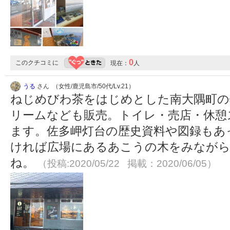
0
このクチコミに
現在：
人
うる
さん （女性/鹿児島市/50代/Lv.21）
ねじめびわ茶をはじめとした南大隅町の
リームなども販売。トイレ・売店・休憩
ます。佐多岬灯台の歴史資料や図録もあ
ければ広場にあるあこうの木をみなが
ね。
（投稿:2020/05/22 掲載：2020/06/05）