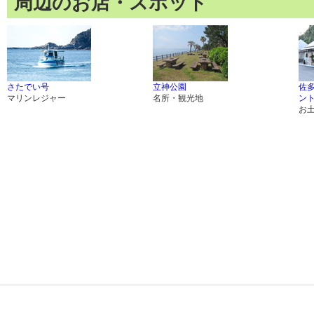
周辺のお店・スポット
さたでい号
立神公園
佐
マリンレジャー
名所・観光地
ン
お