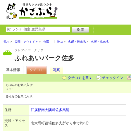
遊ぶ
公園・アウトドア
公園
遊ぶ
名所・観光地
名所・観光地
フレアイパークサタ
ふれあいパーク佐多
基本情報
クチコミ
写真
クチコミを書く
チェックイン
じぶんのお気に入り:
メモ:
みんなのお気に入り:
住所
肝属郡南大隅町佐多馬籠
交通・アクセ
南大隅町役場佐多支所から車で約8分
ス