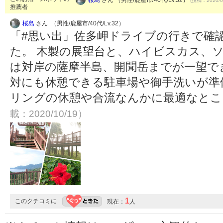
(投稿：2020/0
推薦者
桜島
さん （男性/鹿屋市/40代/Lv.32）
「#思い出」佐多岬ドライブの行きで確
た。 木製の展望台と、ハイビスカス、
は対岸の薩摩半島、開聞岳までが一望で
対にも休憩できる駐車場や御手洗いが準
リングの休憩や合流なんかに最適なと
載：2020/10/19）
1
このクチコミに
現在：
人