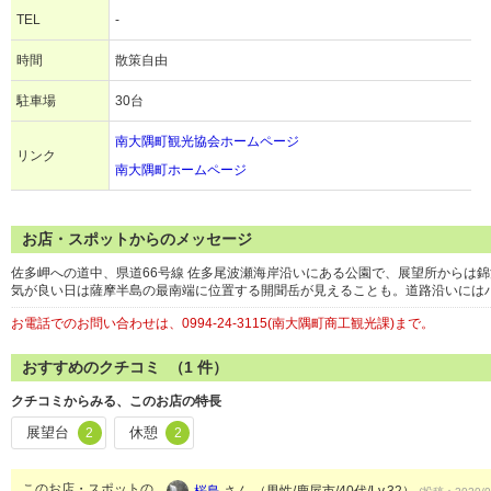
TEL
-
時間
散策自由
駐車場
30台
南大隅町観光協会ホームページ
リンク
南大隅町ホームページ
お店・スポットからのメッセージ
佐多岬への道中、県道66号線 佐多尾波瀬海岸沿いにある公園で、展望所からは
気が良い日は薩摩半島の最南端に位置する開聞岳が見えることも。道路沿いには
お電話でのお問い合わせは、0994-24-3115(南大隅町商工観光課)まで。
おすすめのクチコミ （
1
件）
クチコミからみる、このお店の特長
展望台
休憩
2
2
このお店・スポットの
桜島
さん （男性/鹿屋市/40代/Lv.32）