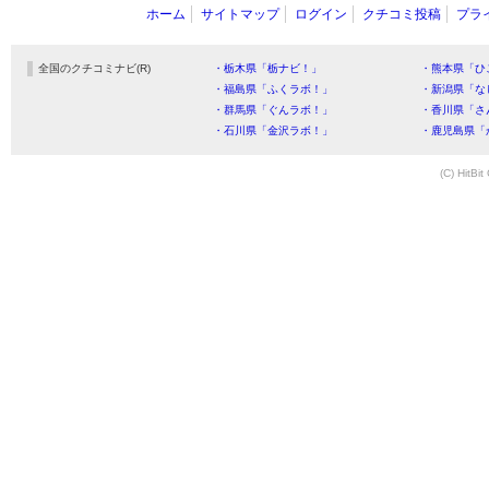
ホーム
サイトマップ
ログイン
クチコミ投稿
プラ
全国のクチコミナビ(R)
・栃木県「栃ナビ！」
・熊本県「ひ
・福島県「ふくラボ！」
・新潟県「な
・群馬県「ぐんラボ！」
・香川県「さ
・石川県「金沢ラボ！」
・鹿児島県「
(C) HitBit