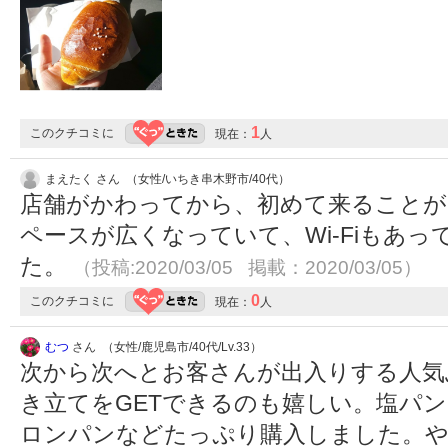
1
このクチコミに
現在：
人
まえたく さん （女性/いちき串木野市/40代）
店舗がかわってから、初めて来ることが
ペースが広くなっていて、Wi-Fiもあ
た。
（投稿:2020/03/05 掲載：2020/03/05）
0
このクチコミに
現在：
人
むつ
さん （女性/鹿児島市/40代/Lv.33）
次から次へとお客さんが出入りする人気
き立てをGETできるのも嬉しい。塩パ
ロンパンなどたっぷり購入しました。