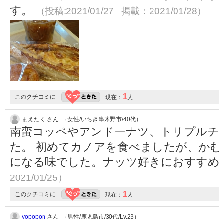
す。
（投稿:2021/01/27 掲載：2021/01/28）
1
このクチコミに
現在：
人
まえたく さん （女性/いちき串木野市/40代）
南蛮コッペやアンドーナツ、トリプル
た。 初めてカノアを食べましたが、か
になる味でした。ナッツ好きにおすす
2021/01/25）
1
このクチコミに
現在：
人
yopopon
さん （男性/鹿児島市/30代/Lv.23）