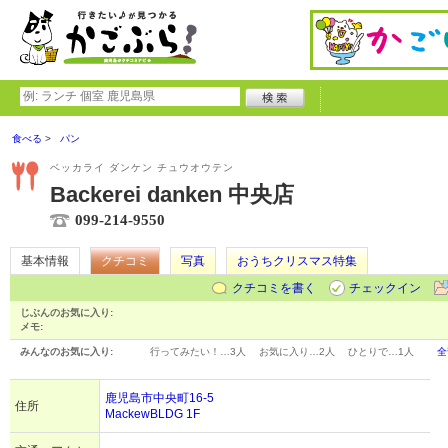
食べる
パン
ベッカライ ダンケン チュウオウテン
Backerei danken 中央店
099-214-9550
基本情報
クチコミ
写真
おうちクリスマス特集
クチコミを書く
チェックイン
じぶんのお気に入り:
メモ:
みんなのお気に入り:
行ってみたい！…
3人
お気に入り…
2人
ひとりで…
1人
全
鹿児島市中央町16-5
住所
MackewBLDG 1F