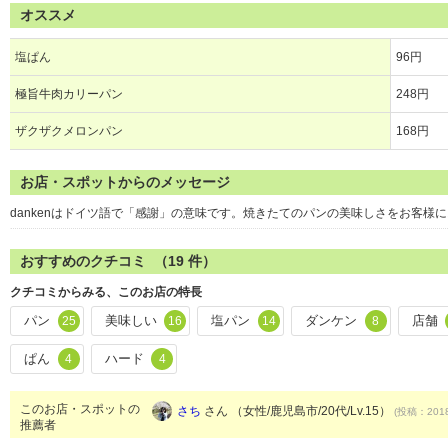
オススメ
塩ぱん
96円
極旨牛肉カリーパン
248円
ザクザクメロンパン
168円
お店・スポットからのメッセージ
dankenはドイツ語で「感謝」の意味です。焼きたてのパンの美味しさをお客様
おすすめのクチコミ （
19
件）
クチコミからみる、このお店の特長
パン
美味しい
塩パン
ダンケン
店舗
25
16
14
8
ぱん
ハード
4
4
このお店・スポットの
さち
さん （女性/鹿児島市/20代/Lv.15）
(投稿：2018
推薦者