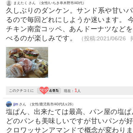
まえたく さん （女性/いちき串木野市/40代）
久しぶりのダンケン。サンド系や甘いパ
るので毎回どれにしようか迷います。 
チキン南蛮コッペ、あんドーナツなどを
べるのが楽しみです。
（投稿:2021/06/26 
1
このクチコミに
現在：
人
jjm
さん （女性/鹿児島市/40代/Lv.26）
塩ぱん、出来たては最高、パン屋の塩ぱ
どのパンも美味しいですが甘いパンが好
クロワッサンアマンドで概念が変わりま