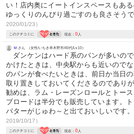
い！店内奥にイートインスペースもある
ゆっくりのんびり過ごすのも良さそう
2020/01/23）
0
このクチコミに
現在：
人
Ｍ
さん （女性/いちき串木野市/40代/Lv.10）
ダンケンはハード系のパンが多いので大
かけたときは、中央駅からも近いのでな
のパンが食べたいときは、前日か当日の
取り置きしておいてくださるのであり
勧めは、ラム・レーズンロールとトース
ブロードは半分でも販売しています。ト
バターがじゅわ～と出ておいしいです
2019/10/17）
0
このクチコミに
現在：
人