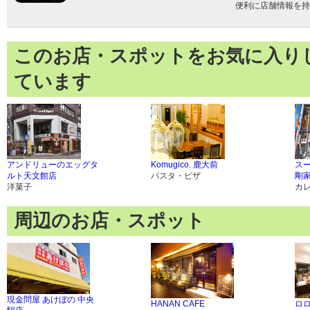
便利に店舗情報を持
このお店・スポットをお気に入り
ています
アンドリューのエッグタ
Komugico. 鹿大前
ス
ルト天文館店
パスタ・ピザ
剛家
洋菓子
カ
周辺のお店・スポット
現金問屋 あけぼの 中央
HANAN CAFE
ロ