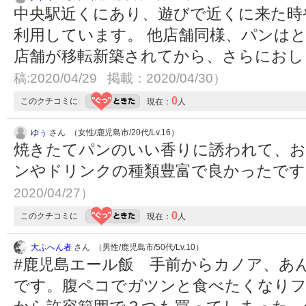
中央駅近くにあり、遊びで近くに来た時
利用しています。 他店舗同様、パンはと
店舗が移転新築されてから、さらにお
稿:2020/04/29 掲載：2020/04/30）
0
このクチコミに
現在：
人
ゆぅ
さん （女性/鹿児島市/20代/Lv.16）
焼きたてパンのいい香りに誘われて、お
ンやドリンクの種類豊富で良かったで
2020/04/27）
0
このクチコミに
現在：
人
大ふへん者
さん （男性/鹿児島市/50代/Lv.10）
#鹿児島エール飯 手前からカノア、あ
です。腹ペコでガツンと食べたくなり