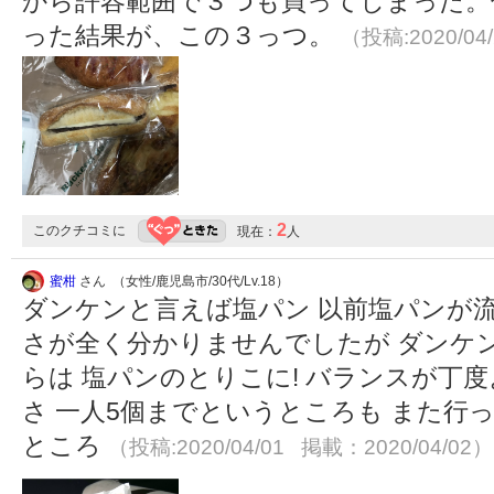
から許容範囲で３つも買ってしまった。
った結果が、この３っつ。
（投稿:2020/04
2
このクチコミに
現在：
人
蜜柑
さん （女性/鹿児島市/30代/Lv.18）
ダンケンと言えば塩パン 以前塩パンが
さが全く分かりませんでしたが ダンケ
らは 塩パンのとりこに! バランスが丁
さ 一人5個までというところも また行
ところ
（投稿:2020/04/01 掲載：2020/04/02）