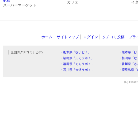
駅店
カフェ
イ
スーパーマーケット
ホーム
サイトマップ
ログイン
クチコミ投稿
プラ
全国のクチコミナビ(R)
・栃木県「栃ナビ！」
・熊本県「ひ
・福島県「ふくラボ！」
・新潟県「な
・群馬県「ぐんラボ！」
・香川県「さ
・石川県「金沢ラボ！」
・鹿児島県「
(C) HitBit