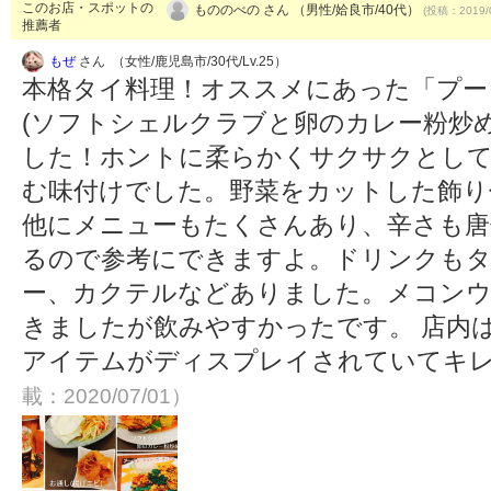
このお店・スポットの
もののべの さん （男性/姶良市/40代）
(投稿：2019/
推薦者
もぜ
さん （女性/鹿児島市/30代/Lv.25）
本格タイ料理！オススメにあった「プー
(ソフトシェルクラブと卵のカレー粉炒
した！ホントに柔らかくサクサクとして
む味付けでした。野菜をカットした飾り
他にメニューもたくさんあり、辛さも唐辛
るので参考にできますよ。ドリンクも
ー、カクテルなどありました。メコンウ
きましたが飲みやすかったです。 店内
アイテムがディスプレイされていてキ
載：2020/07/01）