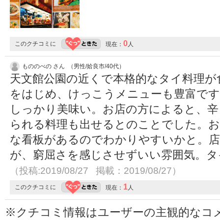
0
このクチコミに
現在：
人
もののべの さん （男性/姶良市/40代）
天文館公園の近くで本格的なタイ料理が
をはじめ、けっこうメニューも豊富です
しっかり美味い。お店の方によると、辛
られる料理も出せるとのことでした。お
な看板があるのでわかりやすいかと。
が、窮屈さを感じさせずいい雰囲気。タ
（投稿:2019/08/27 掲載：2019/08/27）
1
このクチコミに
現在：
人
※クチコミ情報はユーザーの主観的なコ