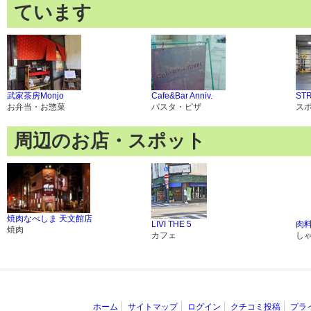
ています
武家茶房Monjo
Cafe&Bar Anniv.
ST
お弁当・お惣菜
パスタ・ピザ
ス
周辺のお店・スポット
焼肉なべしま 天文館店
LIVI THE 5
肉料
焼肉
カフェ
し
ホーム
サイトマップ
ログイン
クチコミ投稿
プラ