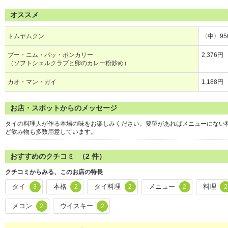
オススメ
トムヤムクン
〈中〉95
プー・ニム・パッ・ポンカリー
2,376円
（ソフトシェルクラブと卵のカレー粉炒め）
カオ・マン・ガイ
1,188円
お店・スポットからのメッセージ
タイの料理人が作る本場の味をお楽しみください。要望があればメニューにない
ど飲み物も多数用意しています。
おすすめのクチコミ （
2
件）
クチコミからみる、このお店の特長
タイ
本格
タイ料理
メニュー
料理
3
2
2
2
2
メコン
ウイスキー
2
2