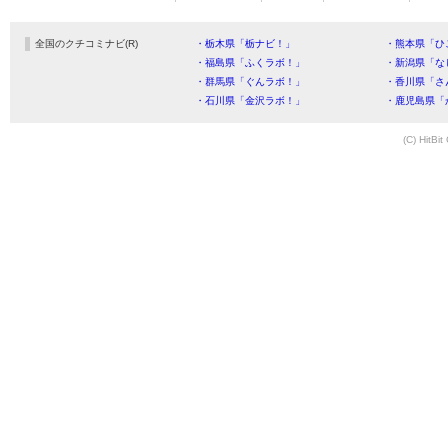
全国のクチコミナビ(R)
・栃木県「栃ナビ！」
・熊本県「ひ
・福島県「ふくラボ！」
・新潟県「な
・群馬県「ぐんラボ！」
・香川県「さ
・石川県「金沢ラボ！」
・鹿児島県「
(C) HitBit