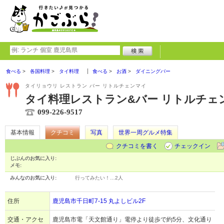
食べる
各国料理
タイ料理
食べる
お酒
ダイニングバー
タイリョウリ レストラン バー リトルチェンマイ
タイ料理レストラン&バー リトルチェ
099-226-9517
基本情報
クチコミ
写真
世界一周グルメ特集
クチコミを書く
チェックイン
じぶんのお気に入り:
メモ:
みんなのお気に入り:
行ってみたい！…
2人
住所
鹿児島市千日町7-15 丸よしビル2F
交通・アクセ
鹿児島市電「天文館通り」電停より徒歩で約5分、文化通り