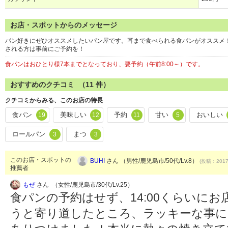
お店・スポットからのメッセージ
パン好きにぜひオススメしたいパン屋です。耳まで食べられる食パンがオススメ
される方は事前にご予約を！
食パンはおひとり様7本までとなっており、要予約（午前8:00～）です。
おすすめのクチコミ （
11
件）
クチコミからみる、このお店の特長
食パン
美味しい
予約
甘い
おいしい
19
12
11
5
ロールパン
まつ
3
3
このお店・スポットの
BUHI
さん （男性/鹿児島市/50代/Lv.8）
(投稿：2017/
推薦者
もぜ
さん （女性/鹿児島市/30代/Lv.25）
食パンの予約はせず、14:00くらいに
うと寄り道したところ、ラッキーな事に