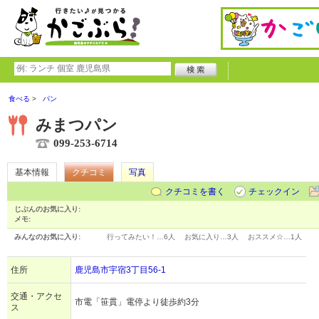
食べる
パン
みまつパン
099-253-6714
基本情報
クチコミ
写真
クチコミを書く
チェックイン
じぶんのお気に入り:
メモ:
みんなのお気に入り:
行ってみたい！…
6人
お気に入り…
3人
おススメ☆…
1人
住所
鹿児島市宇宿3丁目56-1
交通・アクセ
市電「笹貫」電停より徒歩約3分
ス