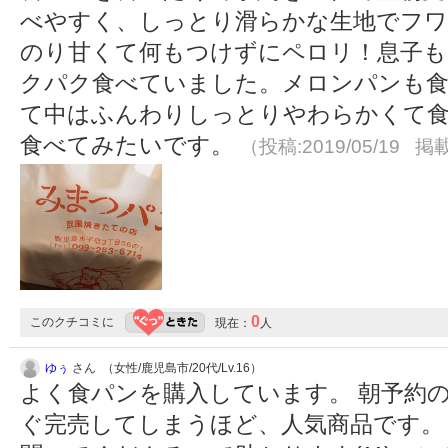
べやすく、しっとり滑らかな生地でフ
のり甘くて何もつけずにペロリ！息子
クパク食べていました。メロンパンも食
て中はふんわりしっとりやわらかくて
食べてみたいです。
（投稿:2019/05/19 掲載
0
このクチコミに
現在：
人
ゆぅ
さん （女性/鹿児島市/20代/Lv.16）
よく食パンを購入しています。 朝予約
ぐ完売してしまうほど、人気商品です。