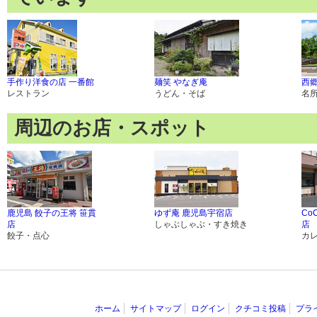
手作り洋食の店 一番館
麺笑 やなぎ庵
西
レストラン
うどん・そば
名
周辺のお店・スポット
鹿児島 餃子の王将 笹貫
ゆず庵 鹿児島宇宿店
Co
店
しゃぶしゃぶ・すき焼き
店
餃子・点心
カ
ホーム
サイトマップ
ログイン
クチコミ投稿
プラ