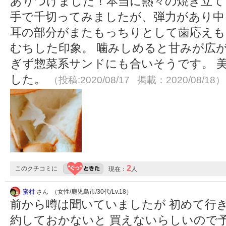
ありつけました！本当に熱々の焼き立て
手で千切ってみましたが、弾力があり中
耳の部分がまたもっちりとして歯応えも
むちした印象。 噛みしめると甘みが広
ぎず惣菜系サンドにも合いそうです。 
した。
（投稿:2020/08/17 掲載：2020/08/18）
2
このクチコミに
現在：
人
蜜柑
さん （女性/鹿児島市/30代/Lv.18）
前から噂は聞いていましたが 初めて行
約しておかないと 買えないらしいので