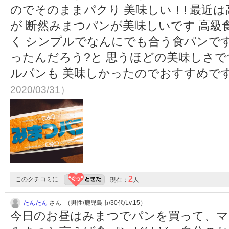
のでそのままパクり 美味しい！! 最近
が 断然みまつパンが美味しいです 高
く シンプルでなんにでも合う食パンで
ったんだろう?と 思うほどの美味しさで
ルパンも 美味しかったのでおすすめで
2020/03/31）
2
このクチコミに
現在：
人
たんたん
さん （男性/鹿児島市/30代/Lv.15）
今日のお昼はみまつでパンを買って、マ