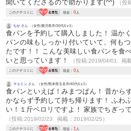
聞いてくださるので助かります(^^)
（投稿:
0
このクチコミに
現在：
人
ちか
さん （女性/鹿児島市/30代/Lv.3）
食パンを予約して購入しました！ 温か
パンの味もしっかり付いていて、何も
たです！！ こんな美味しい食パンを食
いと思っています！
（投稿:2019/04/01 掲載
0
このクチコミに
現在：
人
マユミン
さん （女性/熊本県玉名市/40代/Lv.3）
食パンといえば！みまつぱん！ 昔から
かならず予約して持ち帰ります！ ふわ
い！１斤ペロリですよ！ 家族でちぎっ
（投稿:2019/02/23 掲載：2019/02/25）
1
このクチコミに
現在：
人