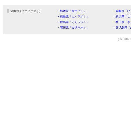
全国のクチコミナビ(R)
・栃木県「栃ナビ！」
・熊本県「ひ
・福島県「ふくラボ！」
・新潟県「な
・群馬県「ぐんラボ！」
・香川県「さ
・石川県「金沢ラボ！」
・鹿児島県「
(C) HitBit