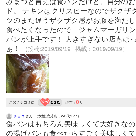
みまつと言えば食パンだけど、自分のお
ド。 チキンはクリスピーなのでザクザ
ツのまた違うザクザク感がお腹を満たし
食べたくなったので、ジャムマーガリン
パンが上手です！ 大きすぎない店もほ
ぁ！
（投稿:2019/09/19 掲載：2019/09/19）
0
このクチコミに
現在：
人
チョコ
さん （女性/鹿児島市/50代/Lv.7）
食パンはもちろん美味しくて大好きな
の揚げパンも食べたらすごく美味しく