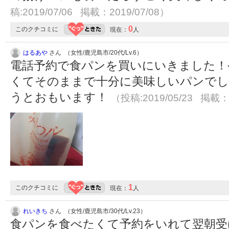
稿:2019/07/06 掲載：2019/07/08）
0
このクチコミに
現在：
人
はるあや
さん （女性/鹿児島市/20代/Lv.6）
電話予約で食パンを買いにいきました！
くてそのままで十分に美味しいパンでし
うとおもいます！
（投稿:2019/05/23 掲載：2
1
このクチコミに
現在：
人
れいきち
さん （女性/鹿児島市/30代/Lv.23）
食パンを食べたくて予約をいれて翌朝受