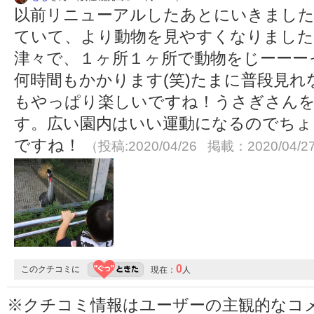
以前リニューアルしたあとにいきました
ていて、より動物を見やすくなりました
津々で、１ヶ所１ヶ所で動物をじーーー
何時間もかかります(笑)たまに普段見
もやっぱり楽しいですね！うさぎさん
す。広い園内はいい運動になるのでちょ
ですね！
（投稿:2020/04/26 掲載：2020/04/2
0
このクチコミに
現在：
人
※クチコミ情報はユーザーの主観的なコ