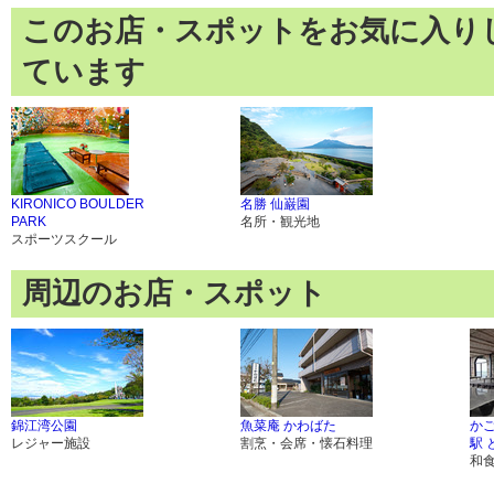
このお店・スポットをお気に入り
ています
KIRONICO BOULDER
名勝 仙巌園
PARK
名所・観光地
スポーツスクール
周辺のお店・スポット
錦江湾公園
魚菜庵 かわばた
かご
レジャー施設
割烹・会席・懐石料理
駅 
和