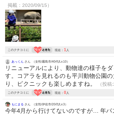
掲載：2020/09/15）
1
このクチコミに
現在：
人
あっくん
さん （女性/霧島市/40代/Lv.10）
リニューアルにより、動物達の様子をダ
す。コアラを見れるのも平川動物公園の
り、ピクニックも楽しめますね。
（投稿:2
0
このクチコミに
現在：
人
もにまる
さん （女性/伊佐市/20代/Lv.3）
今年4月から行けてないのですが… 年