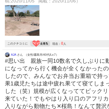
稿:2020/11/05 掲載：2020/11/06）
0
このクチコミに
現在：
人
AJA
さん （女性/霧島市/40代/Lv.7）
#思い出 親族一同10数名で久しぶりに
になってから行く機会が全くなかったの
したので、みんなでお弁当お重箱で持っ
果1歳児たちは途中疲れ果てて寝てしま
した（笑）規模が広くなっててビックリ
来ていた！でもやはり入り口のアフリカ
入りながら動物たち✕桜島！なんて贅沢