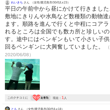
れいきち
さん （女性/鹿児島市/30代/Lv.23）
平日の午前中から昼にかけて行きました
敷地にきりんや水鳥など数種類の動物達
ます。順路を進んで行くと中程にコアラ
れるところは全国でも数カ所と珍しいの
す。途中にはペンギンもいて小さい子供
回るペンギンに大興奮していました。
（
2020/06/08）
1
このクチコミに
現在：
人
とも
さん （女性/鹿児島市/30代/Lv.18）