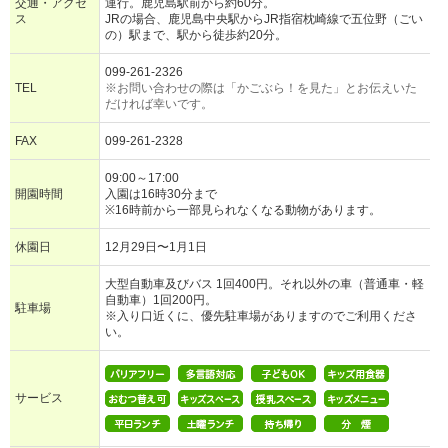
交通・アクセ
運行。鹿児島駅前から約60分。
ス
JRの場合、鹿児島中央駅からJR指宿枕崎線で五位野（ごい
の）駅まで、駅から徒歩約20分。
099-261-2326
TEL
※お問い合わせの際は「かごぶら！を見た」とお伝えいた
だければ幸いです。
FAX
099-261-2328
09:00～17:00
開園時間
入園は16時30分まで
※16時前から一部見られなくなる動物があります。
休園日
12月29日〜1月1日
大型自動車及びバス 1回400円。それ以外の車（普通車・軽
自動車）1回200円。
駐車場
※入り口近くに、優先駐車場がありますのでご利用くださ
い。
サービス