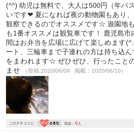
(^^) 幼児は無料で、大人は500円（年
いです❤︎ 夏になれば夜の動物園もあり
観察できるのでオススメです☆ 遊園地
も1番オススメは観覧車です！ 鹿児島市内
間はお弁当を広場に広げて楽しめます(^.
ート、三輪車まで子連れの方は持ち込ん
をまわれます☆ ぜひぜひ、行ったこと
ませ
（投稿:2020/06/09 掲載：2020/06/10）
0
このクチコミに
現在：
人