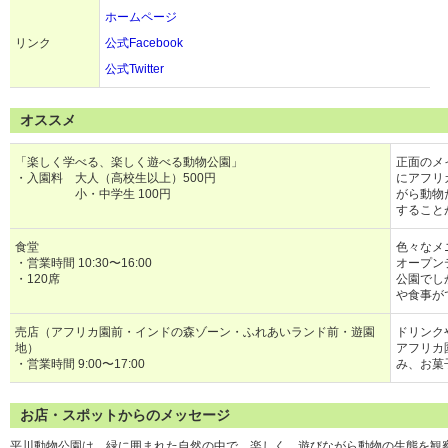
ホームページ
リンク
公式Facebook
公式Twitter
オススメ
「楽しく学べる、楽しく遊べる動物公園」
正面のメ
・入園料 大人（高校生以上）500円
にアフリ
小・中学生 100円
がら動物
すること
食堂
色々なメ
・営業時間 10:30〜16:00
オープン
・120席
公園でし
や食事が
売店（アフリカ園前・インドの森ゾーン・ふれあいランド前・遊園
ドリンク
地）
アフリカ
・営業時間 9:00〜17:00
み、お菓
お店・スポットからのメッセージ
平川動物公園は、緑に囲まれた自然の中で、楽しく、遊びながら動物の生態を観