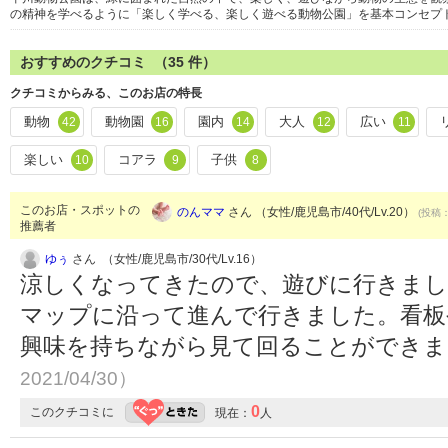
の精神を学べるように「楽しく学べる、楽しく遊べる動物公園」を基本コンセプ
おすすめのクチコミ （
35
件）
クチコミからみる、このお店の特長
動物
動物園
園内
大人
広い
42
16
14
12
11
楽しい
コアラ
子供
10
9
8
このお店・スポットの
のんママ
さん （女性/鹿児島市/40代/Lv.20）
(投稿：
推薦者
ゆぅ
さん （女性/鹿児島市/30代/Lv.16）
涼しくなってきたので、遊びに行きまし
マップに沿って進んで行きました。看板
興味を持ちながら見て回ることができ
2021/04/30）
0
このクチコミに
現在：
人