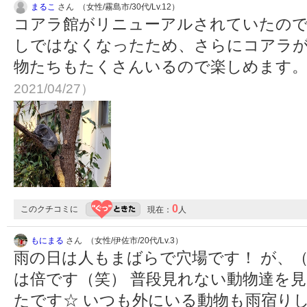
まるこ
さん （女性/霧島市/30代/Lv.12）
コアラ館がリニューアルされていたので
しではなくなったため、さらにコアラが
物たちもたくさんいるので楽しめます
2021/04/27）
0
このクチコミに
現在：
人
もにまる
さん （女性/伊佐市/20代/Lv.3）
雨の日は人もまばらで穴場です！ が、
は倍です（笑） 普段見れない動物達を
たです☆ いつも外にいる動物も雨宿り