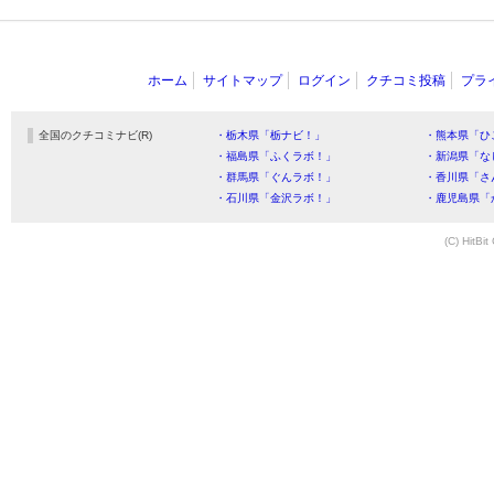
ホーム
サイトマップ
ログイン
クチコミ投稿
プラ
全国のクチコミナビ(R)
・栃木県「栃ナビ！」
・熊本県「ひ
・福島県「ふくラボ！」
・新潟県「な
・群馬県「ぐんラボ！」
・香川県「さ
・石川県「金沢ラボ！」
・鹿児島県「
(C) HitBit