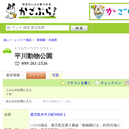
遊ぶ
レジャー施設
動物園・水族館
ヒラカワドウブツコウエン
平川動物公園
099-261-2326
基本情報
クチコミ
写真
クチコミを書く
チェックイン
じぶんのお気に入り:
メモ:
みんなのお気に入り:
行ってみたい！…
1人
住所
鹿児島市平川町5669-1
バスの場合、鹿児島交通２番線「動物園行き」約30分毎に