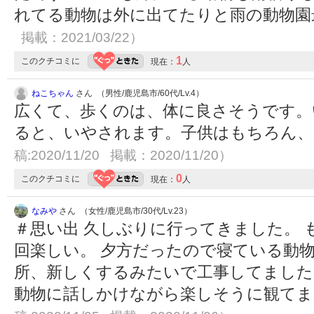
れてる動物は外に出てたりと雨の動物
掲載：2021/03/22）
1
このクチコミに
現在：
人
ねこちゃん
さん （男性/鹿児島市/60代/Lv.4）
広くて、歩くのは、体に良さそうです。
ると、いやされます。子供はもちろん
稿:2020/11/20 掲載：2020/11/20）
0
このクチコミに
現在：
人
なみや
さん （女性/鹿児島市/30代/Lv.23）
＃思い出 久しぶりに行ってきました。
回楽しい。 夕方だったので寝ている動
所、新しくするみたいで工事してました
動物に話しかけながら楽しそうに観て