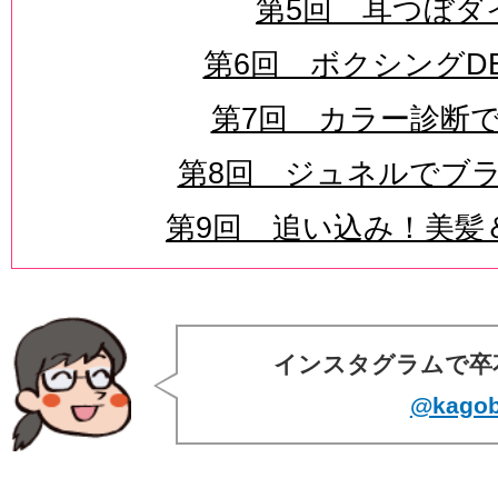
第5回 耳つぼダ
第6回 ボクシングD
第7回 カラー診断
第8回 ジュネルでブ
第9回 追い込み！美髪
インスタグラムで卒
@kagob