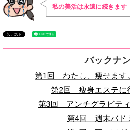
私の美活は永遠に続きます
バックナ
第1回 わたし、痩せます
第2回 痩身エステに
第3回 アンチグラビテ
第4回 週末バド