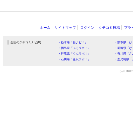
ホーム
サイトマップ
ログイン
クチコミ投稿
プラ
全国のクチコミナビ(R)
・栃木県「栃ナビ！」
・熊本県「ひ
・福島県「ふくラボ！」
・新潟県「な
・群馬県「ぐんラボ！」
・香川県「さ
・石川県「金沢ラボ！」
・鹿児島県「
(C) HitBit