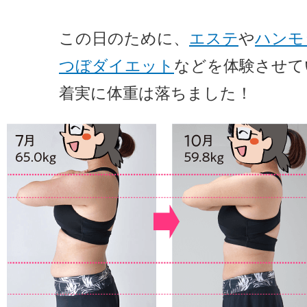
この日のために、
エステ
や
ハンモ
つぼダイエット
などを体験させて
着実に体重は落ちました！